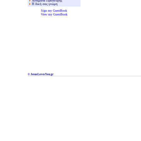
Αιτήματα Προσευχής
Η δική σας γνώμη
Sign my GuestBook
View my GuestBook
© JesusLovesYou.gr