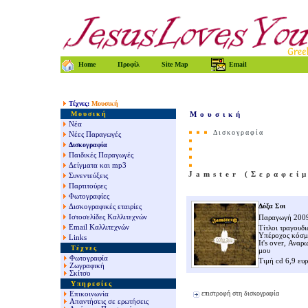
Home
Προφίλ
Site Map
Email
Τέχνες
:
Μουσική
Μουσική
Μουσική
Νέα
Δισκογραφία
Νέες Παραγωγές
Δισκογραφία
Παιδικές Παραγωγές
Δείγματα και mp3
Jamster (Σεραφεί
Συνεντεύξεις
Παρτιτούρες
Φωτογραφίες
Δόξα Σοι
Δισκογραφικές εταιρίες
Ιστοσελίδες Καλλιτεχνών
Παραγωγή 2009
Email Καλλιτεχνών
Τίτλοι τραγουδι
Υπέροχος κόσμ
Links
It's over,
Αναρω
Τέχνες
μου
Φωτογραφία
Τιμή cd 6,9 ευ
Ζωγραφική
Σκίτσο
Υπηρεσίες
επιστροφή στη
δισκογραφία
Επικοινωνία
Απαντήσεις σε ερωτήσεις