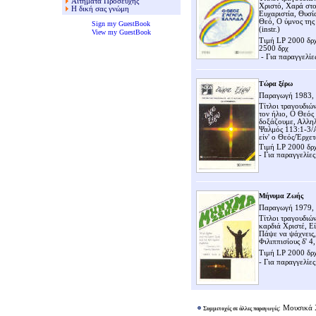
Αιτήματα Προσευχής
Χριστό, Χαρά στο
Η δική σας γνώμη
Ευχαριστία, Θυσί
Θεό, Ο ύμνος της
Sign my GuestBook
(instr.)
View my GuestBook
Τιμή LP 2000 δρχ
2500 δρχ
- Για παραγγελίε
Τώρα ξέρω
Παραγωγή 1983, 
Τίτλοι τραγουδιώ
τον ήλιο, Ο Θεός 
δοξάζουμε, Αλληλ
Ψαλμός 113:1-3/Α
είν' ο Θεός/Έρχε
Τιμή LP 2000 δρχ
- Για παραγγελίες
Μήνυμα Ζωής
Παραγωγή 1979, 
Τίτλοι τραγουδιών
καρδιά Χριστέ, Ε
Πάψε να ψάχνεις,
Φιλιππισίους δ' 4
Τιμή LP 2000 δρχ
- Για παραγγελίες
:
Μουσικά Χ
Συμμετοχές σε άλλες παραγωγές