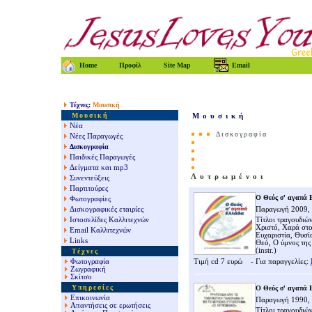
Home
Προφίλ
Site Map
Email
Τέχνες
:
Μουσική
Μουσική
Μουσική
Νέα
Δισκογραφία
Νέες Παραγωγές
Δισκογραφία
Παιδικές Παραγωγές
Δείγματα και mp3
Λυτρωμένοι
Συνεντεύξεις
Παρτιτούρες
Ο Θεός σ' αγαπά 
Φωτογραφίες
Δισκογραφικές εταιρίες
Παραγωγή 2009,
Ιστοσελίδες Καλλιτεχνών
Τίτλοι τραγουδιώ
Χριστό, Χαρά στο
Email Καλλιτεχνών
Ευχαριστία, Θυσί
Links
Θεό, Ο ύμνος της
(instr.)
Τέχνες
Φωτογραφία
Τιμή
cd 7
ευρώ - Για παραγγελίες:
Ζωγραφική
Σκίτσο
Υπηρεσίες
Ο Θεός σ' αγαπά 
Επικοινωνία
Παραγωγή 1990, 
Απαντήσεις σε ερωτήσεις
Τίτλοι τραγουδιώ