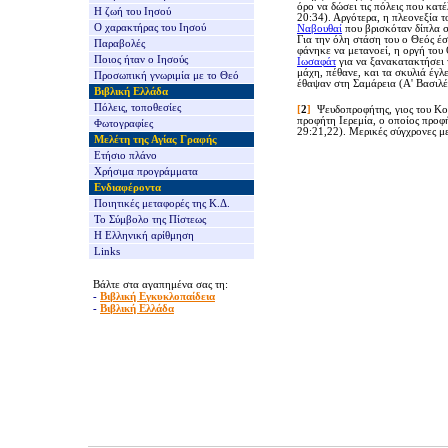
όρο να δώσει τις πόλεις που κατ
Η ζωή του Ιησού
20:34). Αργότερα, η πλεονεξία 
Ο χαρακτήρας του Ιησού
Ναβουθαί
που βρισκόταν δίπλα σ
Για την όλη στάση του ο Θεός έ
Παραβολές
φάνηκε να μετανοεί, η οργή του
Ποιος ήταν ο Ιησούς
Ιωσαφάτ
για να ξανακατακτήσει 
μάχη, πέθανε, και τα σκυλιά έγλ
Προσωπική γνωριμία με το Θεό
έθαψαν στη Σαμάρεια
(Α' Βασιλέ
Βιβλική Ελλάδα
Πόλεις, τοποθεσίες
[
2
]
Ψευδοπροφήτης, γιος του Κ
προφήτη Ιερεμία, ο οποίος προφή
Φωτογραφίες
29:21,22). Μερικές σύγχρονες μ
Μελέτη της Αγίας Γραφής
Ετήσιο πλάνο
Χρήσιμα προγράμματα
Ενδιαφέροντα
Ποιητικές μεταφορές της Κ.Δ.
Το Σύμβολο της Πίστεως
Η Ελληνική αρίθμηση
Links
Βάλτε στα αγαπημένα σας τη:
-
Βιβλική Εγκυκλοπαίδεια
-
Βιβλική Ελλάδα