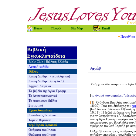
Home
Προφίλ
Site Map
Email
Προσθήκη τ
Βιβλική
Εγκυκλοπαίδεια
Bible Club
|
Βιβλική Ελλάδα
Αρχική σελίδα
Αχαάβ
Βίβλος
Καινή Διαθήκη
(νεοελληνικά)
Καινή Διαθήκη
(αγγλικά)
Υπάρχουν δύο άτομα στην Αγία 
Αρχαίο Κείμενο
Τα βιβλία της
Αγίας Γραφής
[
το όνομά του σημαίνει "αδερφός
Τα Δευτεροκανονικά
Τα Απόκρυφα βιβλία
[
1
]
Ο όγδοος βασιλιάς του Ισρα
Στατιστικά
16:29). Γιος και διάδοχος του
Αμ
βασιλιά των Σιδωνίων Εθβαάλ, η
Εγκυκλοπαίδεια
16:31). Η Ιεζάβελ έφερε στο Ισ
Κατάλογος θεμάτων
για τη λατρεία τους (Α' Βασιλέω
που η Αγία Γραφή αναφέρει ότι "
Ταμείο θεμάτων
προκατόχους του βασιλιάδες του 
περί Ιησού Χριστού
τιμώρησε τον λαό Ισραήλ με ανομ
Ονόματα του Ιησού
Ο Αχαάβ έκανε τρεις πολέμους ε
Θαύματα του Ιησού
υπήρξαν νικηφόροι, συνέλαβε το