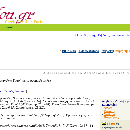
Email
Προσθήκη της "Βιβλικής Εγκυκλοπαίδε
Bible Club
-
Εγκυκλοπαίδεια
-
Άνθρωποι
:
Άνδρες της 
Α
|
Β
|
Γ
|
Δ
|
Ε
|
Ζ
|
Η
|
Θ
|
Ι
|
Κ
|
Λ
|
Μ
|
Ν
|
Ξ
|
Ο
|
Π
|
Ρ
|
Σ
|
Τ
|
Υ
|
Φ
στην Αγία Γραφή με το όνομα Αχιμέλεχ
]
ι "αδερφός βασιλιά"
ιερέας στη Νωβ, ο οποίος έδωσε στο Δαβίδ τον "άρτο της προθέσεως",
(Α' Σαμουήλ 21:4-7) όταν ο Δαβίδ κρυβόταν κυνηγημένος από το Σαούλ.
Διαβάστε σ' αυτή την
ίφος του Γολιάθ
(Α' Σαμουήλ 21:9-10). Γι αυτό και θανατώθηκε μαζί με
κατηγορία:
το Σαούλ (Α' Σαμουήλ κεφ. 21,22).
-
Άνδρες
-
Γυναίκες
-
Μαθητές
υ Δαβίδ, προτού γίνει βασιλιάς (Α' Σαμουήλ 26:6). Βρισκόταν μαζί του
-
Πατριάρχες
ε το Δαβίδ.
Γράψε
τις
 εγγονός του αρχιερέα Αχιμέλεθ (Β' Σαμουήλ 8:17, Α' Χρονικών 18:16).
παρατηρήσεις σου