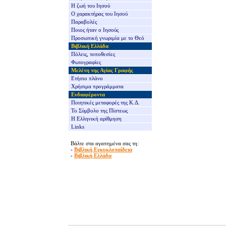
Η ζωή του Ιησού
Ο χαρακτήρας του Ιησού
Παραβολές
Ποιος ήταν ο Ιησούς
Προσωπική γνωριμία με το Θεό
Βιβλική Ελλάδα
Πόλεις, τοποθεσίες
Φωτογραφίες
Μελέτη της Αγίας Γραφής
Ετήσιο πλάνο
Χρήσιμα προγράμματα
Ενδιαφέροντα
Ποιητικές μεταφορές της Κ.Δ.
Το Σύμβολο της Πίστεως
Η Ελληνική αρίθμηση
Links
Βάλτε στα αγαπημένα σας τη:
-
Βιβλική Εγκυκλοπαίδεια
-
Βιβλική Ελλάδα