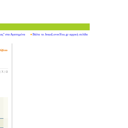
ιας" στα Αγαπημένα
Βάλτε το JesusLovesYou.gr αρχική σελίδα
Βίβλου
|
Χ
|
Ω