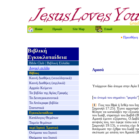
Home
Προφίλ
Site Map
Email
Προσθήκη τ
Βιβλική
Εγκυκλοπαίδεια
Bible Club
|
Βιβλική Ελλάδα
Αρχική σελίδα
Αμασά
Βίβλος
Καινή Διαθήκη
(νεοελληνικά)
Καινή Διαθήκη
(αγγλικά)
Υπάρχουν δύο άτομα στην Αγία 
Αρχαίο Κείμενο
Τα βιβλία της
Αγίας Γραφής
[
το όνομά του σημαίνει "φορτίο"
Τα Δευτεροκανονικά
Τα Απόκρυφα βιβλία
[
1
]
Γιος
του Ιθρά ή Ιεθέρ του Ισ
Στατιστικά
Σαμουήλ 17:25). Έγινε αρχιστρά
θέλησε να καταλάβει την εξουσί
Εγκυκλοπαίδεια
του Ιωάβ, στρατηγό του Δαβίδ (Β
Κατάλογος Θεμάτων
Αμασά έμεινε εξόριστος. Ο Δαβίδ
ανιψιός του, τον έφερε πίσω και
Ταμείο θεμάτων
Σαμουήλ 19:13)
, ο οποίος είχε 
περί Ιησού Χριστού
δυνάμωσε την έχθρα του Ιωάβ πρ
σκότωσε με απάτη τον Αμασά (Β
Ονόματα του Ιησού
Θαύματα του Ιησού