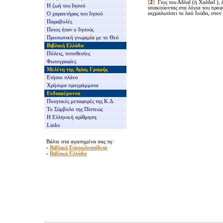
[
2
]
Γιος του Αδλα
ΐ (ή Χαλδα
ΐ )
,
Η ζωή του Ιησού
υπακούοντας στα λόγια του προφ
αιχμαλωτίσει το λαό Ιούδα, στον
Ο χαρακτήρας του Ιησού
Παραβολές
Ποιος ήταν ο Ιησούς
Προσωπική γνωριμία με το Θεό
Βιβλική Ελλάδα
Πόλεις, τοποθεσίες
Φωτογραφίες
Μελέτη της Αγίας Γραφής
Ετήσιο πλάνο
Χρήσιμα προγράμματα
Ενδιαφέροντα
Ποιητικές μεταφορές της Κ.Δ.
Το Σύμβολο της Πίστεως
Η Ελληνική αρίθμηση
Links
Βάλτε στα αγαπημένα σας τη:
-
Βιβλική Εγκυκλοπαίδεια
-
Βιβλική Ελλάδα