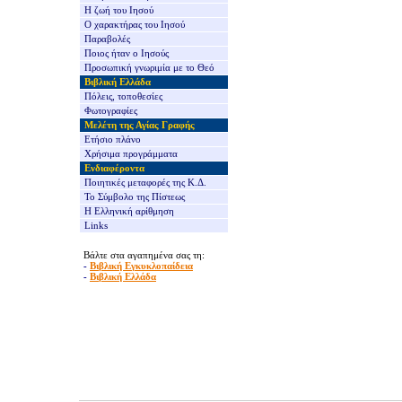
Η ζωή του Ιησού
Ο χαρακτήρας του Ιησού
Παραβολές
Ποιος ήταν ο Ιησούς
Προσωπική γνωριμία με το Θεό
Βιβλική Ελλάδα
Πόλεις, τοποθεσίες
Φωτογραφίες
Μελέτη της Αγίας Γραφής
Ετήσιο πλάνο
Χρήσιμα προγράμματα
Ενδιαφέροντα
Ποιητικές μεταφορές της Κ.Δ.
Το Σύμβολο της Πίστεως
Η Ελληνική αρίθμηση
Links
Βάλτε στα αγαπημένα σας τη:
-
Βιβλική Εγκυκλοπαίδεια
-
Βιβλική Ελλάδα