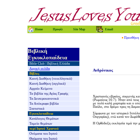
Home
Προφίλ
Site Map
Email
Προσθήκη τ
Βιβλική
Εγκυκλοπαίδεια
Bible Club
|
Βιβλική Ελλάδα
Αρχική σελίδα
Ανδρόνικος
Βίβλος
Καινή Διαθήκη
(νεοελληνικά)
Καινή Διαθήκη
(αγγλικά)
Αρχαίο Κείμενο
Τα βιβλία της
Αγίας Γραφής
Χριστιανός εβραίος, συγγενής κ
Τα Δευτεροκανονικά
(Ρωμαίους 16:7). Ήταν από τους 
με πολύ καλή μαρτυρία και ο οπο
Τα Απόκρυφα βιβλία
Παύλο, στο δρόμο προς τη Δαμασ
Στατιστικά
Σύμφωνα με τον ιστορικό Ιππόλυ
Εγκυκλοπαίδεια
Ουγγαρίας), ενώ κατά τον Δωρόθ
Κατάλογος Θεμάτων
Η Ορθόδοξη εκκλησία τιμά την μ
Ταμείο θεμάτων
περί Ιησού Χριστού
Ονόματα του Ιησού
Θαύματα του Ιησού