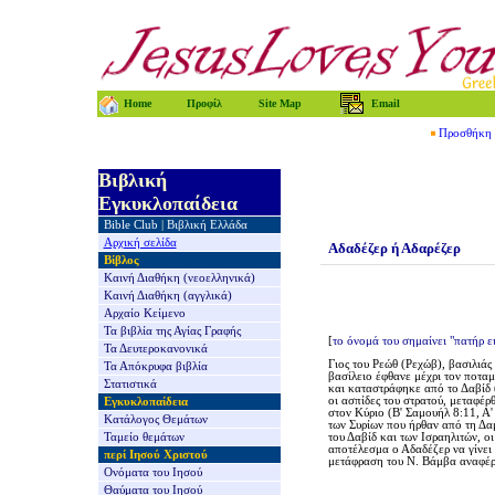
Home
Προφίλ
Site Map
Email
Προσθήκη τ
Βιβλική
Εγκυκλοπαίδεια
Bible Club
|
Βιβλική Ελλάδα
Αρχική σελίδα
Αδαδέζερ ή Αδαρέζερ
Βίβλος
Καινή Διαθήκη
(νεοελληνικά)
Καινή Διαθήκη
(αγγλικά)
Αρχαίο Κείμενο
Τα βιβλία της
Αγίας Γραφής
[
το όνομά του σημαίνει "πατήρ ε
Τα Δευτεροκανονικά
Γιος του Ρεώθ (Ρεχώβ), βασιλιάς
Τα Απόκρυφα βιβλία
βασίλειο έφθανε μέχρι τον ποτα
Στατιστικά
και καταστράφηκε από το Δαβίδ (
οι ασπίδες του στρατού, μεταφέ
Εγκυκλοπαίδεια
στον Κύριο
(Β' Σαμουήλ 8:11,
Α'
Κατάλογος Θεμάτων
των Συρίων που ήρθαν από τη Δ
Ταμείο θεμάτων
του Δαβίδ και των Ισραηλιτών, ο
αποτέλεσμα ο Αδαδέζερ να γίνει
περί Ιησού Χριστού
μετάφραση του Ν. Βάμβα αναφέρε
Ονόματα του Ιησού
Θαύματα του Ιησού