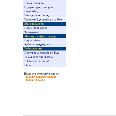
Η ζωή του Ιησού
Ο χαρακτήρας του Ιησού
Παραβολές
Ποιος ήταν ο Ιησούς
Προσωπική γνωριμία με το Θεό
Βιβλική Ελλάδα
Πόλεις, τοποθεσίες
Φωτογραφίες
Μελέτη της Αγίας Γραφής
Ετήσιο πλάνο
Χρήσιμα προγράμματα
Ενδιαφέροντα
Ποιητικές μεταφορές της Κ.Δ.
Το Σύμβολο της Πίστεως
Η Ελληνική αρίθμηση
Links
Βάλτε στα αγαπημένα σας τη:
-
Βιβλική Εγκυκλοπαίδεια
-
Βιβλική Ελλάδα