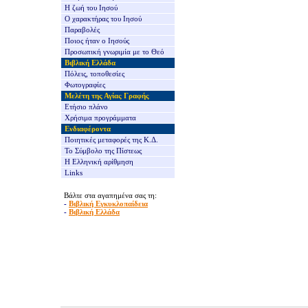
Η ζωή του Ιησού
Ο χαρακτήρας του Ιησού
Παραβολές
Ποιος ήταν ο Ιησούς
Προσωπική γνωριμία με το Θεό
Βιβλική Ελλάδα
Πόλεις, τοποθεσίες
Φωτογραφίες
Μελέτη της Αγίας Γραφής
Ετήσιο πλάνο
Χρήσιμα προγράμματα
Ενδιαφέροντα
Ποιητικές μεταφορές της Κ.Δ.
Το Σύμβολο της Πίστεως
Η Ελληνική αρίθμηση
Links
Βάλτε στα αγαπημένα σας τη:
-
Βιβλική Εγκυκλοπαίδεια
-
Βιβλική Ελλάδα