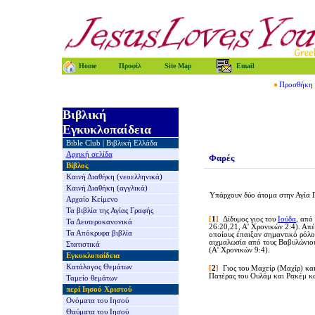
Home
Προφίλ
Site Map
Email
Προσθήκη τ
Βιβλική
Εγκυκλοπαίδεια
Bible Club
|
Βιβλική Ελλάδα
Αρχική σελίδα
Φαρές
Βίβλος
Καινή Διαθήκη
(νεοελληνικά)
Καινή Διαθήκη
(αγγλικά)
Υπάρχουν δύο άτομα στην Αγία 
Αρχαίο Κείμενο
Τα βιβλία της
Αγίας Γραφής
[
1
]
Δίδυμος γιος του
Ιούδα
, από
Τα Δευτεροκανονικά
26:20,21, Α' Χρονικών 2:4). Απ
Τα Απόκρυφα βιβλία
οποίους έπαιξαν σημαντικό ρόλο 
αιχμαλωσία από τους Βαβυλώνιου
Στατιστικά
(Α' Χρονικών 9:4).
Εγκυκλοπαίδεια
Κατάλογος Θεμάτων
[
2
]
Γιος του Μαχείρ (Μαχίρ) κα
Πατέρας του Ουλάμ και Ρακέμ κα
Ταμείο θεμάτων
περί Ιησού Χριστού
Ονόματα του Ιησού
Θαύματα του Ιησού