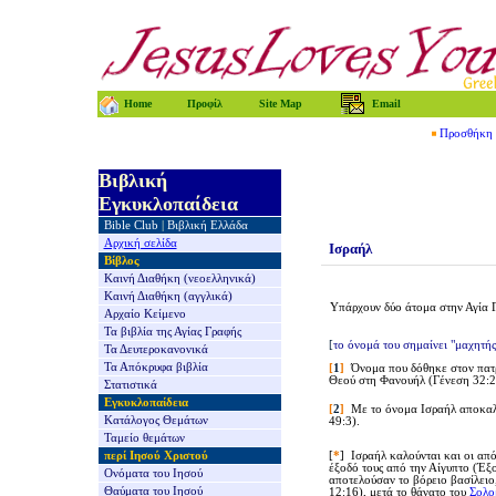
Home
Προφίλ
Site Map
Email
Προσθήκη τ
Βιβλική
Εγκυκλοπαίδεια
Bible Club
|
Βιβλική Ελλάδα
Αρχική σελίδα
Ισραήλ
Βίβλος
Καινή Διαθήκη
(νεοελληνικά)
Καινή Διαθήκη
(αγγλικά)
Υπάρχουν δύο
άτομα
στην Αγία 
Αρχαίο Κείμενο
Τα βιβλία της
Αγίας Γραφής
[
το όνομά του σημαίνει "μαχητής
Τα Δευτεροκανονικά
Τα Απόκρυφα βιβλία
[
1
]
Όνομα που δόθηκε στον πα
Θεού στη Φανουήλ (Γένεση 32:2
Στατιστικά
Εγκυκλοπαίδεια
[
2
]
Με το όνομα Ισραήλ αποκαλ
Κατάλογος Θεμάτων
49:3).
Ταμείο θεμάτων
περί Ιησού Χριστού
[
*
] Ισραήλ καλούνται και οι απ
έξοδό τους από την Αίγυπτο (Έξο
Ονόματα του Ιησού
αποτελούσαν το βόρειο βασίλειο,
Θαύματα του Ιησού
12:16), μετά το θάνατο του
Σολο