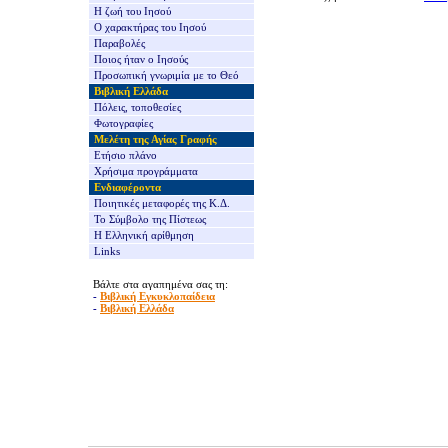
Η ζωή του Ιησού
Ο χαρακτήρας του Ιησού
Παραβολές
Ποιος ήταν ο Ιησούς
Προσωπική γνωριμία με το Θεό
Βιβλική Ελλάδα
Πόλεις, τοποθεσίες
Φωτογραφίες
Μελέτη της Αγίας Γραφής
Ετήσιο πλάνο
Χρήσιμα προγράμματα
Ενδιαφέροντα
Ποιητικές μεταφορές της Κ.Δ.
Το Σύμβολο της Πίστεως
Η Ελληνική αρίθμηση
Links
Βάλτε στα αγαπημένα σας τη:
-
Βιβλική Εγκυκλοπαίδεια
-
Βιβλική Ελλάδα