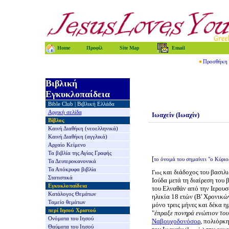
Home
Προφίλ
Site Map
Email
Προσθήκη τ
Βιβλική
Εγκυκλοπαίδεια
Bible Club
|
Βιβλική Ελλάδα
Αρχική σελίδα
Ιωαχείν (Ιωαχίν)
Βίβλος
Καινή Διαθήκη
(νεοελληνικά)
Καινή Διαθήκη
(αγγλικά)
Αρχαίο Κείμενο
Τα βιβλία της
Αγίας Γραφής
[
το όνομά του σημαίνει "
ο Κύριο
Τα Δευτεροκανονικά
Τα Απόκρυφα βιβλία
και διάδοχος του βασιλ
Γιος
Στατιστικά
Ιούδα μετά τη διαίρεση του 
Εγκυκλοπαίδεια
του Ελναθάν από την Ιερουσ
Κατάλογος Θεμάτων
ηλικία 18 ετών (Β' Χρονικώ
Ταμείο θεμάτων
μόνο τρεις μήνες και δέκα η
περί Ιησού Χριστού
"
έπραξε πονηρά ενώπιον το
Ονόματα του Ιησού
Ναβουχοδονόσορ
, πολιόρκ
Θαύματα του Ιησού