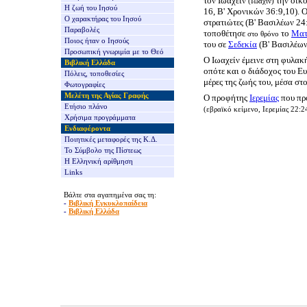
τον Ιωαχείν
την οικο
(Ιωαχίν)
Η ζωή του Ιησού
16, Β' Χρονικών 36:9,10). 
Ο χαρακτήρας του Ιησού
στρατιώτες (Β' Βασιλέων 24
Παραβολές
τοποθέτησε
το
Ματ
στο θρόνο
Ποιος ήταν ο Ιησούς
του σε
Σεδεκία
(Β' Βασιλέων
Προσωπική γνωριμία με το Θεό
Ο Ιωαχείν έμεινε στη φυλακ
Βιβλική Ελλάδα
οπότε και ο διάδοχος του Ε
Πόλεις, τοποθεσίες
μέρες της ζωής του, μέσα στ
Φωτογραφίες
Μελέτη της Αγίας Γραφής
Ο προφήτης
Ιερεμίας
που προ
Ετήσιο πλάνο
(εβραϊκό κείμενο, Ιερεμίας 22:2
Χρήσιμα προγράμματα
Ενδιαφέροντα
Ποιητικές μεταφορές της Κ.Δ.
Το Σύμβολο της Πίστεως
Η Ελληνική αρίθμηση
Links
Βάλτε στα αγαπημένα σας τη:
-
Βιβλική Εγκυκλοπαίδεια
-
Βιβλική Ελλάδα