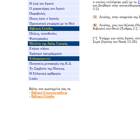
ο οποίος επέστρεψε μαζί με το
Ζ
Η ζωή του Ιησού
και βοήθησε στην ανοικοδόμηση 
Ο χαρακτήρας του Ιησού
5:2).
Παραβολές
[
5
]
Λευίτης, στην υπηρεσία της
Ποιος ήταν ο Ιησούς
Προσωπική γνωριμία με το Θεό
[
6
]
Λευίτης, γιος του Αζανία (Ν
Βιβλική Ελλάδα
Κιβωτού του Θεού (Έσδρας 2:2, 3
Πόλεις, τοποθεσίες
[
*
] Υπήρχε και πόλη Ιησού, νότ
Φωτογραφίες
Σεμά (Ιησούς του Ναυή 15:26).
Μελέτη της Αγίας Γραφής
Ετήσιο πλάνο
Χρήσιμα προγράμματα
Ενδιαφέροντα
Ποιητικές μεταφορές της Κ.Δ.
Το Σύμβολο της Πίστεως
Η Ελληνική αρίθμηση
Links
Βάλτε στα αγαπημένα σας τη:
-
Βιβλική Εγκυκλοπαίδεια
-
Βιβλική Ελλάδα