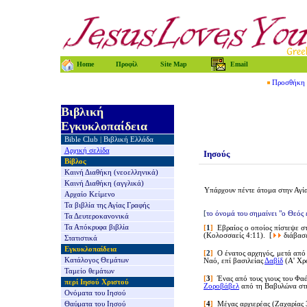
Home
Προφίλ
Site Map
Email
Προσθήκη τ
Βιβλική
Εγκυκλοπαίδεια
Bible Club
|
Βιβλική Ελλάδα
Αρχική σελίδα
Ιησούς
Βίβλος
Καινή Διαθήκη
(νεοελληνικά)
Καινή Διαθήκη
(αγγλικά)
Υπάρχουν πέντε άτομα στην Αγί
Αρχαίο Κείμενο
Τα βιβλία της
Αγίας Γραφής
[
το όνομά του σημαίνει "ο Θεός 
Τα Δευτεροκανονικά
Τα Απόκρυφα βιβλία
[
1
]
Εβραίος ο οποίος πίστεψε στ
(Κολοσσαείς 4:11). [
διάβασ
Στατιστικά
Εγκυκλοπαίδεια
[
2
]
Ο ένατος αρχηγός, μετά από 
Κατάλογος Θεμάτων
Ναό, επί βασιλείας
Δαβίδ
(Α' Χρ
Ταμείο θεμάτων
[
3
]
Ένας από τους γιους του Φα
περί Ιησού Χριστού
Ζοροβάβελ
από τη Βαβυλώνα στη
Ονόματα του Ιησού
Θαύματα του Ιησού
[
4
]
Μέγας αρχιερέας (
Ζαχαρίας 