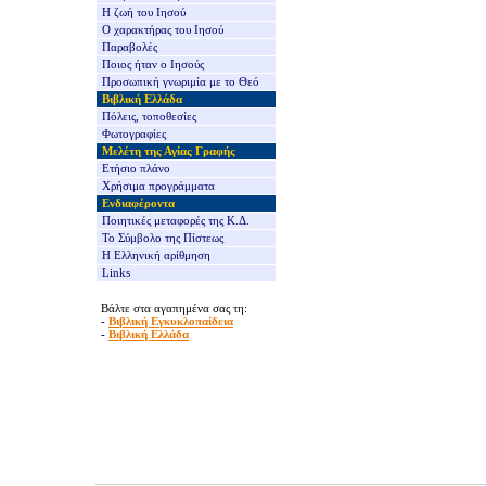
Η ζωή του Ιησού
Ο χαρακτήρας του Ιησού
Παραβολές
Ποιος ήταν ο Ιησούς
Προσωπική γνωριμία με το Θεό
Βιβλική Ελλάδα
Πόλεις, τοποθεσίες
Φωτογραφίες
Μελέτη της Αγίας Γραφής
Ετήσιο πλάνο
Χρήσιμα προγράμματα
Ενδιαφέροντα
Ποιητικές μεταφορές της Κ.Δ.
Το Σύμβολο της Πίστεως
Η Ελληνική αρίθμηση
Links
Βάλτε στα αγαπημένα σας τη:
-
Βιβλική Εγκυκλοπαίδεια
-
Βιβλική Ελλάδα