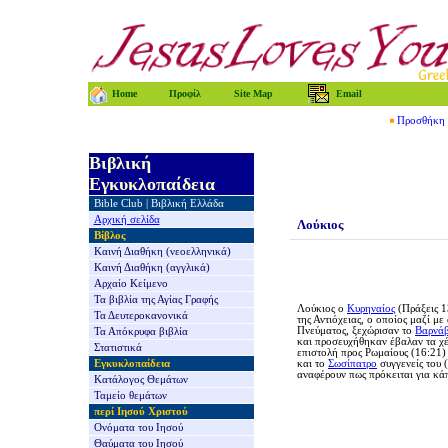
Home
Προφίλ
Site Map
Email
Προσθήκη τ
Βιβλική
Εγκυκλοπαίδεια
Bible Club
|
Βιβλική Ελλάδα
Αρχική σελίδα
Λούκιος
Βίβλος
Καινή Διαθήκη
(νεοελληνικά)
Καινή Διαθήκη
(αγγλικά)
Αρχαίο Κείμενο
Τα βιβλία της
Αγίας Γραφής
Λούκιος ο
Κυρηναίος
(Πράξεις 1
Τα Δευτεροκανονικά
της Αντιόχειας, ο οποίος μαζί μ
Πνεύματος, ξεχώρισαν το
Βαρνά
Τα Απόκρυφα βιβλία
και προσευχήθηκαν έβαλαν τα χέρ
Στατιστικά
επιστολή προς Ρωμαίους (16:21)
Εγκυκλοπαίδεια
και το
Σωσίπατρο
συγγενείς του 
αναφέρουν πως πρόκειται για κάπ
Κατάλογος Θεμάτων
Ταμείο θεμάτων
περί Ιησού Χριστού
Ονόματα του Ιησού
Θαύματα του Ιησού