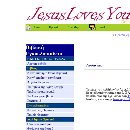
Home
Προφίλ
Site Map
Email
Προσθήκη τ
Βιβλική
Εγκυκλοπαίδεια
Bible Club
|
Βιβλική Ελλάδα
Αρχική σελίδα
Λυσανίας
Βίβλος
Καινή Διαθήκη
(νεοελληνικά)
Καινή Διαθήκη
(αγγλικά)
Αρχαίο Κείμενο
Τα βιβλία της
Αγίας Γραφής
Τετράρχης της Αβιληνής (Λουκά 3
Τα Δευτεροκανονικά
βορειοδυτικά της Δαμασκού. Ο Λ
πέμπτο έτος της ηγεμονίας του
Τ
Τα Απόκρυφα βιβλία
Ιουδαία, επί εποχής
Ιωάννη του 
Στατιστικά
Εγκυκλοπαίδεια
Κατάλογος Θεμάτων
Ταμείο θεμάτων
περί Ιησού Χριστού
Ονόματα του Ιησού
Θαύματα του Ιησού