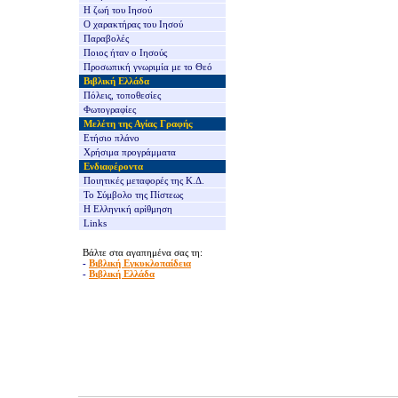
Η ζωή του Ιησού
Ο χαρακτήρας του Ιησού
Παραβολές
Ποιος ήταν ο Ιησούς
Προσωπική γνωριμία με το Θεό
Βιβλική Ελλάδα
Πόλεις, τοποθεσίες
Φωτογραφίες
Μελέτη της Αγίας Γραφής
Ετήσιο πλάνο
Χρήσιμα προγράμματα
Ενδιαφέροντα
Ποιητικές μεταφορές της Κ.Δ.
Το Σύμβολο της Πίστεως
Η Ελληνική αρίθμηση
Links
Βάλτε στα αγαπημένα σας τη:
-
Βιβλική Εγκυκλοπαίδεια
-
Βιβλική Ελλάδα