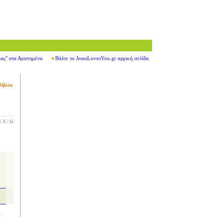
ιας" στα Αγαπημένα
Βάλτε το JesusLovesYou.gr αρχική σελίδα
Βίβλου
|
Χ
|
Ω