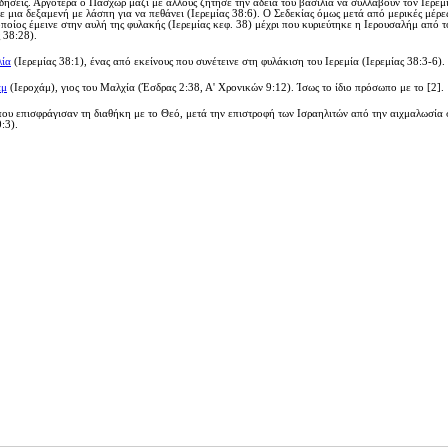
δήσεις. Αργότερα ο Πασχώρ μαζί με άλλους ζήτησε την άδεια του βασιλιά να συλλάβουν τον Ιερεμ
σε μια δεξαμενή με λάσπη για να πεθάνει
(Ιερεμίας 38:6). Ο Σεδεκίας όμως μετά από μερικές μέρε
οποίος έμεινε στην αυλή της φυλακής
(Ιερεμίας κεφ. 38) μέχρι που κυριεύτηκε η Ιερουσαλήμ από τ
 38:28).
λία
(Ιερεμίας 38:1)
, ένας από εκείνους που συνέτεινε στη φυλάκιση του Ιερεμία (Ιερεμίας 38:3-6).
άμ
(Ιεροχάμ), γιος του Μαλχία (Έσδρας 2:38, Α' Χρονικών 9:12). Ίσως το ίδιο πρόσωπο με το [2].
υ επισφράγισαν τη διαθήκη με το Θεό, μετά την επιστροφή των Ισραηλιτών από την αιχμαλωσία 
:3).