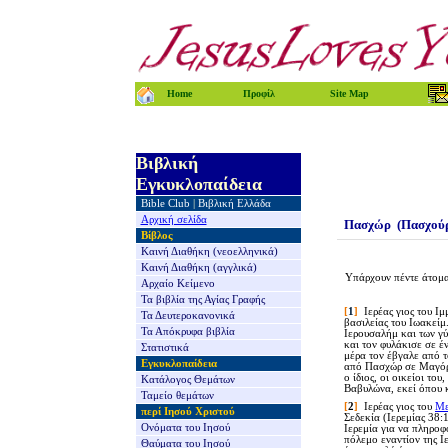
Home
Προφίλ
Site Map
Βιβλική
Εγκυκλοπαίδεια
Bible Club
|
Βιβλική Ελλάδα
Αρχική σελίδα
Πασχ
ώρ (Πασχού
Βίβλος
Καινή Διαθήκη
(νεοελληνικά)
Καινή Διαθήκη
(αγγλικά)
Υπάρχουν
πέντε
άτομα
Αρχαίο Κείμενο
Τα βιβλία της
Αγίας Γραφής
[
1
]
Ιερέας γιος του Ιμ
Τα Δευτεροκανονικά
βασιλείας του Ιωακείμ
Τα Απόκρυφα βιβλία
Ιερουσαλήμ και των γ
και τον φυλάκισε σε 
Στατιστικά
μέρα τον έβγαλε από τ
Εγκυκλοπαίδεια
από Πασχώρ σε Μαγόρ-
ο ίδιος, οι οικείοι το
Κατάλογος Θεμάτων
Βαβυλώνα, εκεί όπου κ
Ταμείο θεμάτων
[
2
]
Ιερέας γιος του
Με
περί Ιησού Χριστού
Σεδεκία (Ιερεμίας 38
Ονόματα του Ιησού
Ιερεμία για να πληροφ
πόλεμο εναντίον της Ι
Θαύματα του Ιησού