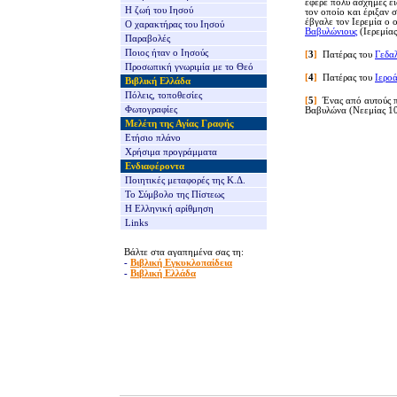
έφερε πολύ άσχημες ει
Η ζωή του Ιησού
τον οποίο και έριξαν 
έβγαλε τον Ιερεμία ο 
Ο χαρακτήρας του Ιησού
Βαβυλώνιους
(Ιερεμίας
Παραβολές
Ποιος ήταν ο Ιησούς
[
3
]
Πατέρας του
Γεδα
Προσωπική γνωριμία με το Θεό
[
4
]
Πατέρας του
Ιερο
Βιβλική Ελλάδα
Πόλεις, τοποθεσίες
[
5
]
Ένας από αυτούς πο
Φωτογραφίες
Βαβυλώνα (Νεεμίας 10
Μελέτη της Αγίας Γραφής
Ετήσιο πλάνο
Χρήσιμα προγράμματα
Ενδιαφέροντα
Ποιητικές μεταφορές της Κ.Δ.
Το Σύμβολο της Πίστεως
Η Ελληνική αρίθμηση
Links
Βάλτε στα αγαπημένα σας τη:
-
Βιβλική Εγκυκλοπαίδεια
-
Βιβλική Ελλάδα