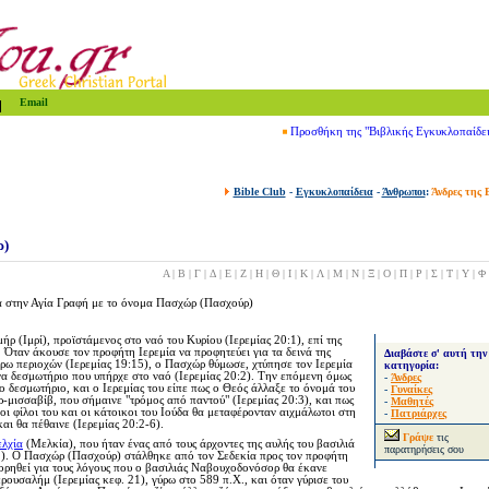
Email
Προσθήκη της "Βιβλικής Εγκυκλοπαίδε
Bible Club
-
Εγκυκλοπαίδεια
-
Άνθρωποι
:
Άνδρες της 
ρ)
Α
|
Β
|
Γ
|
Δ
|
Ε
|
Ζ
|
Η
|
Θ
|
Ι
|
Κ
|
Λ
|
Μ
|
Ν
|
Ξ
|
Ο
|
Π
|
Ρ
|
Σ
|
Τ
|
Υ
|
Φ
 στην Αγία Γραφή με το
όνομα Πασχώρ (Πασχούρ)
μήρ (Ιμρί), προϊστάμενος στο ναό του Κυρίου (Ιερεμίας 20:1), επί της
.
Όταν άκουσε τον προφήτη Ιερεμία να προφητεύει για τα δεινά της
Διαβάστε σ' αυτή την
ύρω περιοχών
(Ιερεμίας 19:15)
, ο Πασχώρ θύμωσε, χτύπησε τον Ιερεμία
κατηγορία:
ένα δεσμωτήριο που υπήρχε στο ναό
(Ιερεμίας 20:2)
. Την επόμενη όμως
-
Άνδρες
ο δεσμωτήριο, και ο Ιερεμίας του είπε πως ο Θεός άλλαξε το όνομά του
-
Γυναίκες
μισσαβίβ, που σήμαινε "
τρόμος από
παντού"
(Ιερεμίας 20:3)
, και πως
-
Μαθητές
υ, οι φίλοι του και οι κάτοικοι του Ιούδα θα μεταφέρονταν αιχμάλωτοι στη
-
Πατριάρχες
αι θα πέθαινε (Ιερεμίας 20:2-6).
Γράψε
τις
λχία
(Μελκία), που ήταν ένας από τους άρχοντες της αυλής του βασιλιά
παρατηρήσεις σου
:1). Ο Πασχώρ (Πασχούρ) στάλθηκε από τον Σεδεκία προς τον προφήτη
ορηθεί για τους λόγους που ο βασιλιάς Ναβουχοδονόσορ θα έκανε
ερουσαλήμ (Ιερεμίας κεφ. 21), γύρω στο 589 π.Χ., και όταν γύρισε του