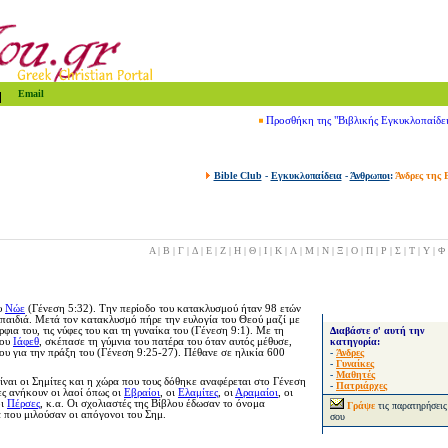
Email
Προσθήκη της "Βιβλικής Εγκυκλοπαίδε
Bible Club
-
Εγκυκλοπαίδεια
-
Άνθρωποι
:
Άνδρες της 
Α
|
Β
|
Γ
|
Δ
|
Ε
|
Ζ
|
Η
|
Θ
|
Ι
|
Κ
|
Λ
|
Μ
|
Ν
|
Ξ
|
Ο
|
Π
|
Ρ
|
Σ
|
Τ
|
Υ
|
Φ
ου
Νώε
(Γένεση 5:32). Την περίοδο του κατακλυσμού ήταν 98 ετών
 παιδιά. Μετά τον κατακλυσμό πήρε την ευλογία του Θεού μαζί με
ρφια του, τις νύφες του και τη γυναίκα του (Γένεση 9:1). Με τη
Διαβάστε σ' αυτή την
του
Ιάφεθ
, σκέπασε τη γύμνια του πατέρα του όταν αυτός μέθυσε,
κατηγορία:
του για την πράξη του (Γένεση 9:25-27). Πέθανε σε ηλικία 600
-
Άνδρες
-
Γυναίκες
-
Μαθητές
ίναι οι Σημίτες και η χώρα που τους δόθηκε αναφέρεται στο Γένεση
-
Πατριάρχες
ες ανήκουν οι λαοί όπως οι
Εβραίοι
, οι
Ελαμίτες
, οι
Αραμαίοι
, οι
οι
Πέρσες
, κ.α. Οι σχολιαστές της Βίβλου έδωσαν το όνομα
Γράψε
τις παρατηρήσεις
 που μιλούσαν οι απόγονοι του Σημ.
σου