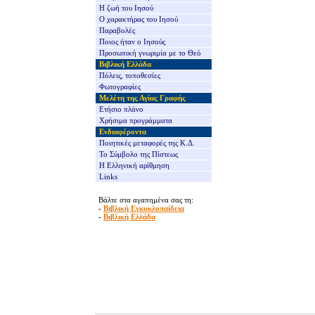
Η ζωή του Ιησού
Ο χαρακτήρας του Ιησού
Παραβολές
Ποιος ήταν ο Ιησούς
Προσωπική γνωριμία με το Θεό
Βιβλική Ελλάδα
Πόλεις, τοποθεσίες
Φωτογραφίες
Μελέτη της Αγίας Γραφής
Ετήσιο πλάνο
Χρήσιμα προγράμματα
Ενδιαφέροντα
Ποιητικές μεταφορές της Κ.Δ.
Το Σύμβολο της Πίστεως
Η Ελληνική αρίθμηση
Links
Βάλτε στα αγαπημένα σας τη:
-
Βιβλική Εγκυκλοπαίδεια
-
Βιβλική Ελλάδα