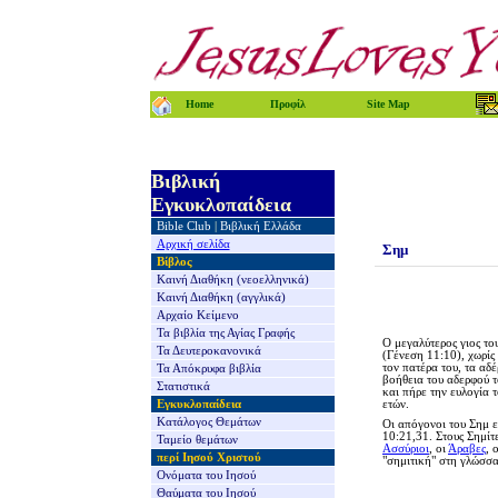
Home
Προφίλ
Site Map
Βιβλική
Εγκυκλοπαίδεια
Bible Club
|
Βιβλική Ελλάδα
Αρχική σελίδα
Σημ
Βίβλος
Καινή Διαθήκη
(νεοελληνικά)
Καινή Διαθήκη
(αγγλικά)
Αρχαίο Κείμενο
Τα βιβλία της
Αγίας Γραφής
Ο μεγαλύτερος γιος τ
Τα Δευτεροκανονικά
(Γένεση 11:10), χωρίς
τον πατέρα του, τα αδέ
Τα Απόκρυφα βιβλία
βοήθεια του αδερφού 
Στατιστικά
και πήρε την ευλογία 
Εγκυκλοπαίδεια
ετών.
Κατάλογος Θεμάτων
Οι απόγονοι του Σημ ε
10:21,31. Στους Σημίτ
Ταμείο θεμάτων
Ασσύριοι
, οι
Άραβες
, 
περί Ιησού Χριστού
"σημιτική" στη γλώσσα
Ονόματα του Ιησού
Θαύματα του Ιησού