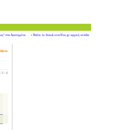
ιας" στα Αγαπημένα
Βάλτε το JesusLovesYou.gr αρχική σελίδα
Βίβλου
|
Χ
|
Ω