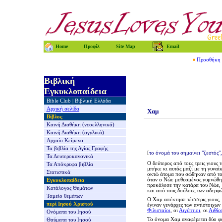
Home
Προφίλ
Site Map
Email
Προσθήκη τ
Βιβλική
Εγκυκλοπαίδεια
Bible Club
|
Βιβλική Ελλάδα
Αρχική σελίδα
Χαμ
Βίβλος
Καινή Διαθήκη
(νεοελληνικά)
Καινή Διαθήκη
(αγγλικά)
Αρχαίο Κείμενο
Τα βιβλία της
Αγίας Γραφής
[
το όνομά του σημαίνει "ζεστός",
Τα Δευτεροκανονικά
Ο δεύτερος από τους τρεις γιους 
Τα Απόκρυφα βιβλία
μπήκε κι αυτός μαζί με τη γυναί
Στατιστικά
οκτώ άτομα που σώθηκαν από το
όταν ο Νώε μεθυσμένος γυμνώθηκε
Εγκυκλοπαίδεια
προκάλεσε την κατάρα του Νώε, λ
Κατάλογος Θεμάτων
και από τους δούλους των αδερφώ
Ταμείο θεμάτων
Ο Χαμ α
πέκτησε τέσσερις γιους
περί Ιησού Χριστού
έγιναν γενάρχες των αντίστοιχω
Φιλισταίοι
, οι
Αιγύπτιοι
, οι
Αιθίο
Ονόματα του Ιησού
Το όνομα Χαμ αναφέρεται δύο φ
Θαύματα του Ιησού