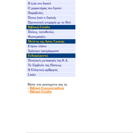
Η ζωή του Ιησού
Ο χαρακτήρας του Ιησού
Παραβολές
Ποιος ήταν ο Ιησούς
Προσωπική γνωριμία με το Θεό
Βιβλική Ελλάδα
Πόλεις, τοποθεσίες
Φωτογραφίες
Μελέτη της Αγίας Γραφής
Ετήσιο πλάνο
Χρήσιμα προγράμματα
Ενδιαφέροντα
Ποιητικές μεταφορές της Κ.Δ.
Το Σύμβολο της Πίστεως
Η Ελληνική αρίθμηση
Links
Βάλτε στα αγαπημένα σας τη:
-
Βιβλική Εγκυκλοπαίδεια
-
Βιβλική Ελλάδα