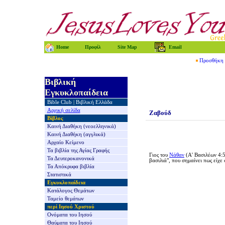
Home
Προφίλ
Site Map
Email
Προσθήκη τ
Βιβλική
Εγκυκλοπαίδεια
Bible Club
|
Βιβλική Ελλάδα
Αρχική σελίδα
Ζαβούδ
Βίβλος
Καινή Διαθήκη
(νεοελληνικά)
Καινή Διαθήκη
(αγγλικά)
Αρχαίο Κείμενο
Τα βιβλία της
Αγίας Γραφής
Γιος του
Νάθαν
(Α' Βασιλέων 4:5
Τα Δευτεροκανονικά
βασιλιά", που σημαίνει πως είχε
Τα Απόκρυφα βιβλία
Στατιστικά
Εγκυκλοπαίδεια
Κατάλογος Θεμάτων
Ταμείο θεμάτων
περί Ιησού Χριστού
Ονόματα του Ιησού
Θαύματα του Ιησού