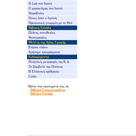
Η ζωή του Ιησού
Ο χαρακτήρας του Ιησού
Παραβολές
Ποιος ήταν ο Ιησούς
Προσωπική γνωριμία με το Θεό
Βιβλική Ελλάδα
Πόλεις, τοποθεσίες
Φωτογραφίες
Μελέτη της Αγίας Γραφής
Ετήσιο πλάνο
Χρήσιμα προγράμματα
Ενδιαφέροντα
Ποιητικές μεταφορές της Κ.Δ.
Το Σύμβολο της Πίστεως
Η Ελληνική αρίθμηση
Links
Βάλτε στα αγαπημένα σας τη:
-
Βιβλική Εγκυκλοπαίδεια
-
Βιβλική Ελλάδα