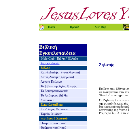
Home
Προφίλ
Site Map
Βιβλική
Εγκυκλοπαίδεια
Bible Club
|
Βιβλική Ελλάδα
Αρχική σελίδα
Ζηλωτής
Βίβλος
Καινή Διαθήκη
(νεοελληνικά)
Καινή Διαθήκη
(αγγλικά)
Αρχαίο Κείμενο
Τα βιβλία της
Αγίας Γραφής
Επίθετο που δόθηκε 
Τα Δευτεροκανονικά
να διακρίνεται από το
"Κανάν" που σημαίνει 
Τα Απόκρυφα βιβλία
Στατιστικά
Οι Ζηλωτές ήταν πολιτ
της ρωμαϊκής κατοχής 
Εγκυκλοπαίδεια
θεοκρατικού ιουδαϊκού
Κατάλογος Θεμάτων
οργανωτής της ήταν ο 
Ρώμης το 6 μ.Χ. Στο κ
Ταμείο θεμάτων
περί Ιησού Χριστού
Ονόματα του Ιησού
Θαύματα του Ιησού