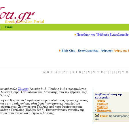
Email
Προσθήκη της "Βιβλικής Εγκυκλοπαίδε
Bible Club
-
Εγκυκλοπαίδεια
-
Άνθρωποι
:
Άνδρες της 
Α
|
Β
|
Γ
|
Δ
|
Ε
|
Ζ
|
Η
|
Θ
|
Ι
|
Κ
|
Λ
|
Μ
|
Ν
|
Ξ
|
Ο
|
Π
|
Ρ
|
Σ
|
Τ
|
Υ
|
Φ
στον απόστολο
Σίμωνα
(Λουκάς 6:15, Πράξεις 1:13), προφανώς για
ν Σίμωνα Πέτρο. Ονομαζόταν και Κανανίτης, από την εβραϊκή λέξη
Διαβάστε σ' αυτή την
"ζήλος".
κατηγορία:
ική και θρησκευτική οργάνωση στην Ιουδαία τους πρώτους χρόνους
-
Άνδρες
και στην οποία ανήκαν όλοι όσοι ήταν φανατικοί οπαδοί του
-
Γυναίκες
 συστήματος. Ξεκίνησε στη Γαλιλαία από τους Φαρισαίους και
-
Μαθητές
Ιούδας ο Γαλιλαίος (Πράξεις 5:37). Επαναστάτησαν εναντίον της
-
Πατριάρχες
ίνημα αυτό ανήκε και ο Σίμων ο Ζηλωτής.
Γράψε
τις παρατηρήσεις
σου