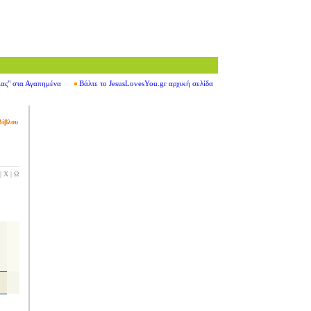
ιας" στα Αγαπημένα
Βάλτε το JesusLovesYou.gr αρχική σελίδα
Βίβλου
|
Χ
|
Ω