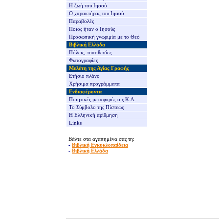
Η ζωή του Ιησού
Ο χαρακτήρας του Ιησού
Παραβολές
Ποιος ήταν ο Ιησούς
Προσωπική γνωριμία με το Θεό
Βιβλική Ελλάδα
Πόλεις, τοποθεσίες
Φωτογραφίες
Μελέτη της Αγίας Γραφής
Ετήσιο πλάνο
Χρήσιμα προγράμματα
Ενδιαφέροντα
Ποιητικές μεταφορές της Κ.Δ.
Το Σύμβολο της Πίστεως
Η Ελληνική αρίθμηση
Links
Βάλτε στα αγαπημένα σας τη:
-
Βιβλική Εγκυκλοπαίδεια
-
Βιβλική Ελλάδα