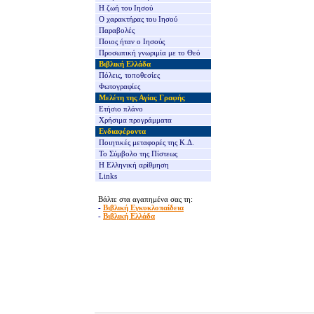
Η ζωή του Ιησού
Ο χαρακτήρας του Ιησού
Παραβολές
Ποιος ήταν ο Ιησούς
Προσωπική γνωριμία με το Θεό
Βιβλική Ελλάδα
Πόλεις, τοποθεσίες
Φωτογραφίες
Μελέτη της Αγίας Γραφής
Ετήσιο πλάνο
Χρήσιμα προγράμματα
Ενδιαφέροντα
Ποιητικές μεταφορές της Κ.Δ.
Το Σύμβολο της Πίστεως
Η Ελληνική αρίθμηση
Links
Βάλτε στα αγαπημένα σας τη:
-
Βιβλική Εγκυκλοπαίδεια
-
Βιβλική Ελλάδα