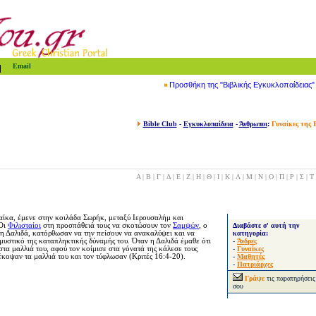
Email
Προσθήκη της "Βιβλικής Εγκυκλοπαίδειας
Bible Club
-
Εγκυκλοπαίδεια
-
Άνθρωποι
:
Γυναίκες της 
Α
|
Β
|
Γ
|
Δ
|
Ε
|
Ζ
|
Η
|
Θ
|
Ι
|
Κ
|
Λ
|
Μ
|
Ν
|
Ο
|
Π
|
Ρ
|
Σ
|
Τ
αίκα, έμενε στην κοιλάδα Σωρήκ, μεταξύ Ιερουσαλήμ και
 Οι
Φιλισταίοι
στη προσπάθειά τους να σκοτώσουν τον
Σαμψών
, ο
Διαβάστε σ' αυτή την
τη Δαλιδά, κατόρθωσαν να την πείσουν να ανακαλύψει και να
κατηγορία:
 μυστικό της καταπληκτικής δύναμής του. Όταν η Δαλιδά έμαθε ότι
-
Άνδρες
στα μαλλιά του, αφού τον κοίμισε στα γόνατά της κάλεσε τους
-
Γυναίκες
 έκοψαν τα μαλλιά του και τον τύφλωσαν (Κριτές 16:4-20).
-
Μαθητές
-
Πατριάρχες
Γράψε
τις παρατηρήσεις
σου