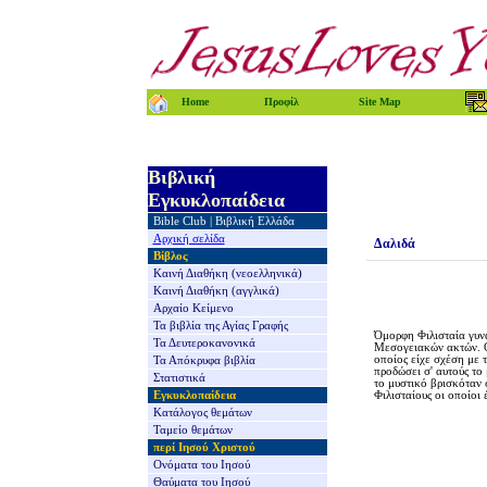
Home
Προφίλ
Site Map
Βιβλική
Εγκυκλοπαίδεια
Bible Club
|
Βιβλική Ελλάδα
Αρχική σελίδα
Δαλιδά
Βίβλος
Καινή Διαθήκη
(νεοελληνικά)
Καινή Διαθήκη
(αγγλικά)
Αρχαίο Κείμενο
Τα βιβλία της
Αγίας Γραφής
Όμορφη Φιλισταία γυν
Τα Δευτεροκανονικά
Μεσογειακών ακτών.
οποίος είχε σχέση με 
Τα Απόκρυφα βιβλία
προδώσει σ' αυτούς το
Στατιστικά
το μυστικό βρισκόταν 
Εγκυκλοπαίδεια
Φιλισταίους οι οποίοι
Κατάλογος θεμάτων
Ταμείο θεμάτων
περί Ιησού Χριστού
Ονόματα του Ιησού
Θαύματα του Ιησού