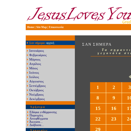
|
|
Home
Site Map
Επικοινωνία
Σαν σήμερα
:
αρχική
ΣΑΝ ΣΗΜΕΡΑ
Τα σημαντ
Ιανουάριος
γεγονότα στ
Φεβρουάριος
Μάρτιος
Απρίλιος
Μάιος
Ιούνιος
Ιούλιος
Αύγουστος
Σεπτέμβριος
1
2
3
Οκτώβριος
Νοέμβριος
8
9
1
Δεκέμβριος
Χρήσιμα
15
16
1
Εδάφια ενθάρρυνσης
Παροιμίες
22
23
2
Αποφθέγματα
Άκουσα...
Διάβασα...
29
Υπηρεσίες