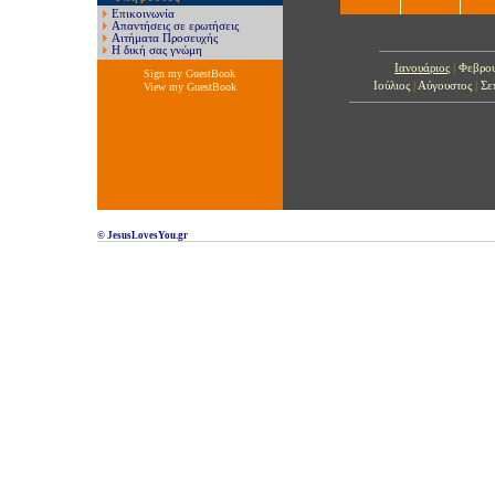
Επικοινωνία
Απαντήσεις σε ερωτήσεις
Αιτήματα Προσευχής
Η δική σας γνώμη
Ιανουάριος
|
Φεβρου
Sign my GuestBook
Ιούλιος
|
Αύγουστος
|
Σε
View my GuestBook
© JesusLovesYou.gr