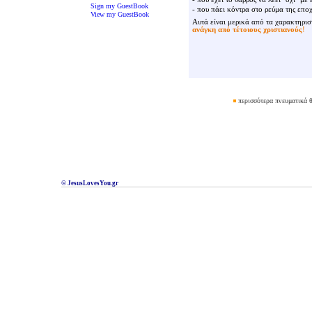
Sign my GuestBook
- που πάει κόντρα στο ρεύμα της εποχ
View my GuestBook
Αυτά είναι μερικά από τα χαρακτηρισ
ανάγκη από τέτοιους χριστιανούς
!
περισσότερα πνευματικά θ
© JesusLovesYou.gr