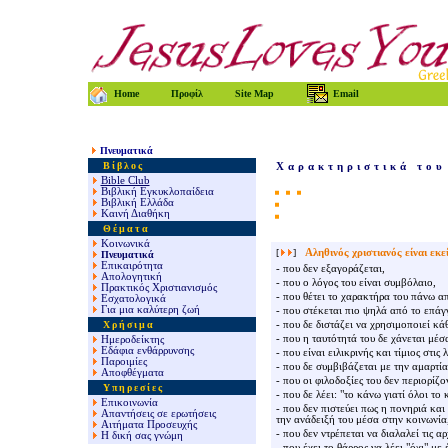
Home
Προφίλ
Site Map
Email
Πνευματικά
Βίβλος
Χαρακτηριστικά του
Bible Club
Βιβλική Εγκυκλοπαίδεια
Βιβλική Ελλάδα
Καινή Διαθήκη
Θέματα
Κοινωνικά
[
]
Αληθινός χριστιανός είναι εκε
Πνευματικά
Επικαιρότητα
- που δεν εξαγοράζεται,
Απολογητική
- που ο λόγος του είναι συμβόλαιο,
Πρακτικός Χριστιανισμός
- που θέτει το χαρακτήρα του πάνω α
Εσχατολογικά
Για μια καλύτερη ζωή
- που στέκεται πιο ψηλά από το επάγ
Χρήσιμα
- που δε διστάζει να χρησιμοποιεί κά
- που η ταυτότητά του δε χάνεται μέσ
Ημεροδείκτης
Εδάφια ενθάρρυνσης
- που είναι ειλικρινής και τίμιος στι
Παροιμίες
- που δε συμβιβάζεται με την αμαρτία
Αποφθέγματα
- που οι φιλοδοξίες του δεν περιορίζ
Υπηρεσίες
- που δε λέει: "το κάνω γιατί όλοι το 
Επικοινωνία
- που δεν πιστεύει πως η πονηριά και
Απαντήσεις σε ερωτήσεις
την ανάδειξή του μέσα στην κοινωνία
Αιτήματα Προσευχής
- που δεν ντρέπεται να διαλαλεί τις α
Η δική σας γνώμη
- που έχει το θάρρος να λέει "όχι" με