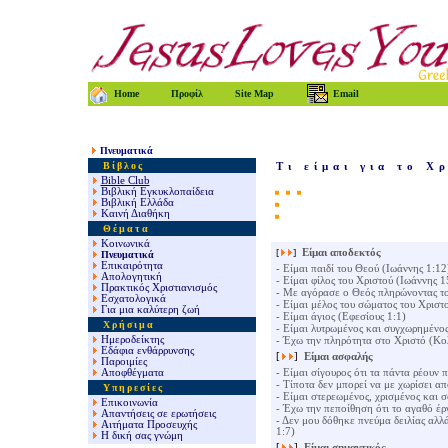
Home
Προφίλ
Site Map
Email
Πνευματικά
Βίβλος
Τι είμαι για το Χ
Bible Club
Βιβλική Εγκυκλοπαίδεια
Βιβλική Ελλάδα
Καινή Διαθήκη
Θέματα
Κοινωνικά
[
]
Είμαι αποδεκτός
Πνευματικά
Επικαιρότητα
- Είμαι παιδί του Θεού (Ιωάννης 1:12
Απολογητική
- Είμαι φίλος του Χριστού (Ιωάννης 1
Πρακτικός Χριστιανισμός
- Με αγόρασε ο Θεός πληρώνοντας το
Εσχατολογικά
- Είμαι μέλος του σώματος του Χριστ
Για μια καλύτερη ζωή
- Είμαι άγιος (Εφεσίους 1:1)
Χρήσιμα
- Είμαι λυτρωμένος και συγχωρημένο
Ημεροδείκτης
- Έχω την πληρότητα στο Χριστό (Κο
Εδάφια ενθάρρυνσης
[
]
Είμαι
ασφαλής
Παροιμίες
Αποφθέγματα
- Είμαι σίγουρος ότι τα πάντα ρέουν 
- Τίποτα δεν μπορεί να με χωρίσει α
Υπηρεσίες
- Είμαι στερεωμένος, χρισμένος και 
Επικοινωνία
- Έχω την πεποίθηση ότι το αγαθό έρ
Απαντήσεις σε ερωτήσεις
- Δεν μου δόθηκε πνεύμα δειλίας αλλ
Αιτήματα Προσευχής
1:7)
Η δική σας γνώμη
[
]
Είμαι
σημαντικός