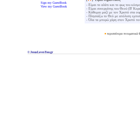
Sign my GuestBook
- Είμαι το αλάτι και το φως του κόσ
View my GuestBook
- Είμαι συνεργάτης του Θεού (Β' Κορι
- Κάθομαι μαζί με τον Χριστό στα ου
- Πλησιάζω το Θεό με απόλυτη εμπισ
- Όλα τα μπορώ χάρη στον Χριστό πο
περισσότερα πνευματικά θ
© JesusLovesYou.gr