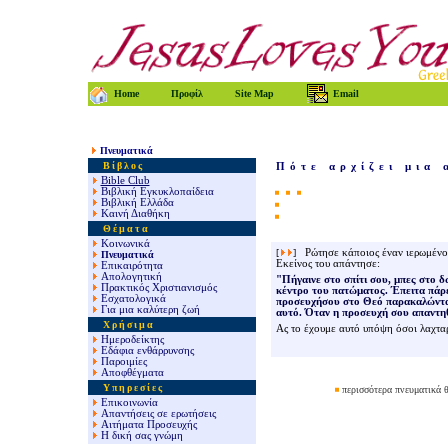
Home
Προφίλ
Site Map
Email
Πνευματικά
Βίβλος
Πότε αρχίζει μια
Bible Club
Βιβλική Εγκυκλοπαίδεια
Βιβλική Ελλάδα
Καινή Διαθήκη
Θέματα
Κοινωνικά
[
]
Ρώτησε κάποιος έναν ιερωμένο
Πνευματικά
Εκείνος του απάντησε:
Επικαιρότητα
Απολογητική
"Πήγαινε στο σπίτι σου, μπες στο δ
Πρακτικός Χριστιανισμός
κέντρο του πατώματος. Έπειτα πάρε
Εσχατολογικά
προσευχήσου στο Θεό παρακαλώντας
Για μια καλύτερη ζωή
αυτό. Όταν η προσευχή σου απαντηθ
Χρήσιμα
Ας το έχουμε αυτό υπόψη όσοι λαχτ
Ημεροδείκτης
Εδάφια ενθάρρυνσης
Παροιμίες
Αποφθέγματα
Υπηρεσίες
περισσότερα πνευματικά θ
Επικοινωνία
Απαντήσεις σε ερωτήσεις
Αιτήματα Προσευχής
Η δική σας γνώμη