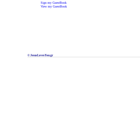
Sign my GuestBook
View my GuestBook
© JesusLovesYou.gr