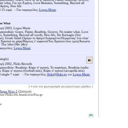
er what, Για την Ειρήνη, Love Remains, Something, Beyond all
 Αγάπη, New life
d 15 ευρώ
- Για παραγγελίες:
Logos Music
ter What
γή 2003, Logos Music
τραγουδιών: Grace, Flame, Roadtrip, Groove, No matter what, Love
, Something, Beyond all words, New life, Sto Karnagio (Στο
ο), Greek Salad (Δρόμο το δρόμο/Λυτρωμένοι/Περιμέναμ' ένα νέφι/
 Χριστού τη χάρη/Θάμπος τ' ουρανού/Του Χριστού όλοι εμείς/Άσωστη
 Tha 'rthei (Θα 'ρθει)
ραγγελίες:
Logos Music
single)
γή 2002, Floks Records
τραγουδιών: Roadtrip, Κύριε σ' αγαπώ, Το καρνάγιο, Roadtrip (radio
), Κύριε σ' αγαπώ (football mix), Κύριε σ' αγαπώ (accapella mix)
d-single 7 ευρώ - Για παραγγελίες:
floks@floks.gr
και
Logos Music
[
κλικ στη φωτογραφία για μεγαλύτερο μέγεθος
]
Άσμα Νέον 2
(Συλλογή)
των Floks στο JesusLovesYou.gr
α
[
]