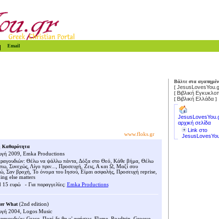
Email
Βάλτε στα αγαπημέν
JesusLovesYou.g
[
Βιβλική Εγκυκλοπ
[
Βιβλική Ελλάδα
[
]
JesusLovesYou.
αρχική σελίδα
Link στο
www.floks.gr
JesusLovesYou
 Καθαρότητα
γή 2009, Emka Productions
τραγουδιών:
Θέλω να ψάλλω πάντα, Δόξα στο Θεό, Κάθε βήμα, Θέλω
πω, Συνεχώς, Λίγο πριν..., Προσευχή, Ζεις, Α και Ω, Μαζί σου
ώ, Σαν βροχή, Το όνομα του Ιησού, Είμαι ασφαλής, Προσευχή
reprise,
ng else matters
d 15 ευρώ
- Για παραγγελίες:
Emka Productions
ter What
(2nd edition)
γή 2004, Logos Music
τραγουδιών: Grace, Ποτέ δε θα μ' αφήσεις, Flame, Roadtrip, Groove,