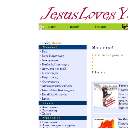
Home
Προφίλ
Site Map
Τέχνες
:
Μουσική
Μουσική
Μουσική
Νέα
Δισκογραφία
Νέες Παραγωγές
Δισκογραφία
Παιδικές Παραγωγές
Δείγματα και mp3
Floks
Συνεντεύξεις
Παρτιτούρες
Φωτογραφίες
Ύστατη
Δισκογραφικές εταιρίες
Παραγω
Ιστοσελίδες Καλλιτεχνών
Τίτλοι 
Email Καλλιτεχνών
να σου 
Links
προχωρ
Τέχνες
Somethi
Φωτογραφία
Τιμή c
Ζωγραφική
Σκίτσο
Υπηρεσίες
No Mat
Επικοινωνία
Παραγω
Απαντήσεις σε ερωτήσεις
Τίτλοι 