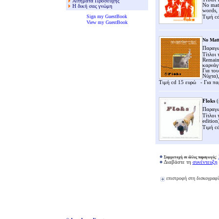
Αιτήματα Προσευχής
No matt
Η δική σας γνώμη
words,
Sign my GuestBook
Τιμή c
View my GuestBook
No Mat
Παραγω
Τίτλοι 
Remains
καρνάγι
Για του
Νύχτα),
Τιμή cd 15 ευρώ
- Για πα
Floks
(
Παραγω
Τίτλοι 
edition
Τιμή c
:
Συμμετοχή σε άλλες παραγωγές
Διαβάστε τη
συνέντευξη
επιστροφή στη
δισκογραφί