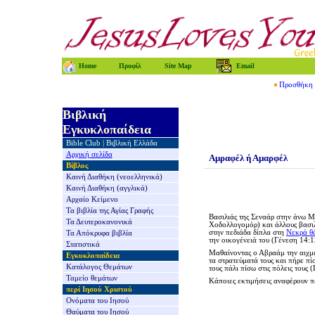
Home
Προφίλ
Site Map
Email
Προσθήκη τ
Βιβλική
Εγκυκλοπαίδεια
Bible Club
|
Βιβλική Ελλάδα
Αρχική σελίδα
Αμραφέλ ή Αμαρφέλ
Βίβλος
Καινή Διαθήκη
(νεοελληνικά)
Καινή Διαθήκη
(αγγλικά)
Αρχαίο Κείμενο
Τα βιβλία της
Αγίας Γραφής
Βασιλιάς της Σεναάρ στην άνω 
Τα Δευτεροκανονικά
Χοδολλογομόρ) και άλλους βασι
στην πεδιάδα δίπλα στη
Νεκρά θ
Τα Απόκρυφα βιβλία
την οικογένειά του (Γένεση 14:1
Στατιστικά
Μαθαίνοντας ο Αβραάμ την αιχμα
Εγκυκλοπαίδεια
τα στρατεύματά τους και πήρε πίσ
Κατάλογος Θεμάτων
τους πάλι πίσω στις πόλεις τους 
Ταμείο θεμάτων
Κάποιες εκτιμήσεις αναφέρουν π
περί Ιησού Χριστού
Ονόματα του Ιησού
Θαύματα του Ιησού