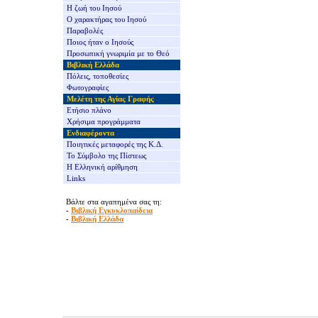
Η ζωή του Ιησού
Ο χαρακτήρας του Ιησού
Παραβολές
Ποιος ήταν ο Ιησούς
Προσωπική γνωριμία με το Θεό
Βιβλική Ελλάδα
Πόλεις, τοποθεσίες
Φωτογραφίες
Μελέτη της Αγίας Γραφής
Ετήσιο πλάνο
Χρήσιμα προγράμματα
Ενδιαφέροντα
Ποιητικές μεταφορές της Κ.Δ.
Το Σύμβολο της Πίστεως
Η Ελληνική αρίθμηση
Links
Βάλτε στα αγαπημένα σας τη:
-
Βιβλική Εγκυκλοπαίδεια
-
Βιβλική Ελλάδα