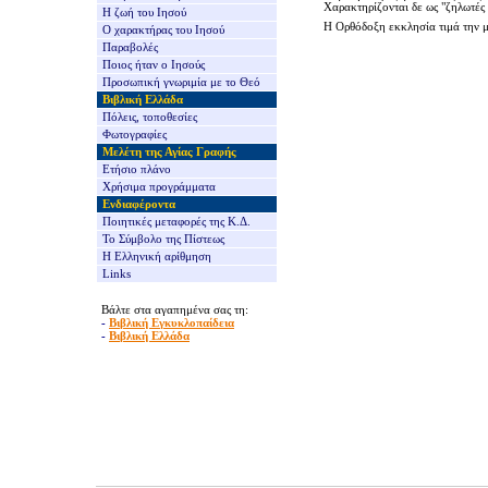
Χαρακτηρίζονται δε ως "ζηλωτές 
Η ζωή του Ιησού
Η Ορθόδοξη εκκλησία τιμά την μ
Ο χαρακτήρας του Ιησού
Παραβολές
Ποιος ήταν ο Ιησούς
Προσωπική γνωριμία με το Θεό
Βιβλική Ελλάδα
Πόλεις, τοποθεσίες
Φωτογραφίες
Μελέτη της Αγίας Γραφής
Ετήσιο πλάνο
Χρήσιμα προγράμματα
Ενδιαφέροντα
Ποιητικές μεταφορές της Κ.Δ.
Το Σύμβολο της Πίστεως
Η Ελληνική αρίθμηση
Links
Βάλτε στα αγαπημένα σας τη:
-
Βιβλική Εγκυκλοπαίδεια
-
Βιβλική Ελλάδα