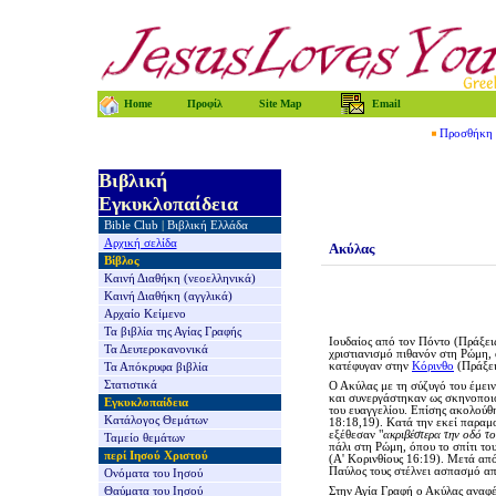
Home
Προφίλ
Site Map
Email
Προσθήκη τ
Βιβλική
Εγκυκλοπαίδεια
Bible Club
|
Βιβλική Ελλάδα
Αρχική σελίδα
Ακύλας
Βίβλος
Καινή Διαθήκη
(νεοελληνικά)
Καινή Διαθήκη
(αγγλικά)
Αρχαίο Κείμενο
Τα βιβλία της
Αγίας Γραφής
Ιουδαίος από τον Πόντο (Πράξει
Τα Δευτεροκανονικά
χριστιανισμό πιθανόν στη Ρώμη,
κατέφυγαν στην
Κόρινθο
(Πράξει
Τα Απόκρυφα βιβλία
Στατιστικά
Ο Ακύλας με τη σύζυγό του
έμειν
και συνεργάστηκαν ως σκηνοποιο
Εγκυκλοπαίδεια
του ευαγγελίου. Επίσης ακολούθ
Κατάλογος Θεμάτων
18:18,19). Κατά την εκεί παραμ
εξέθεσαν "
ακριβέστερα την οδό τ
Ταμείο θεμάτων
πάλι στη Ρώμη, όπου το σπίτι του
περί Ιησού Χριστού
(Α' Κορινθίους 16:19). Μετά απ
Παύλος τους στέλνει ασπασμό απ
Ονόματα του Ιησού
Θαύματα του Ιησού
Στην Αγία Γραφή ο Ακύλας αναφέρ