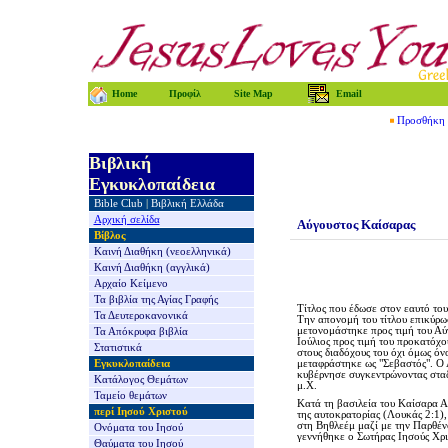
Home
Προφίλ
Site Map
Email
Προσθήκη τ
Βιβλική
Εγκυκλοπαίδεια
Bible Club
|
Βιβλική Ελλάδα
Αρχική σελίδα
Αύγουστος Καίσαρας
Βίβλος
Καινή Διαθήκη
(νεοελληνικά)
Καινή Διαθήκη
(αγγλικά)
Αρχαίο Κείμενο
Τα βιβλία της
Αγίας Γραφής
Τίτλος που έδωσε στον εαυτό το
Τα Δευτεροκανονικά
Την απονομή του τίτλου επικύρω
μετονομάστηκε προς τιμή του Α
Τα Απόκρυφα βιβλία
Ιούλιος προς τιμή του προκατόχου
Στατιστικά
στους διαδόχους του όχι όμως όν
Εγκυκλοπαίδεια
μεταφράστηκε ως "Σεβαστός". Ο 
κυβέρνησε συγκεντρώνοντας σταδι
Κατάλογος Θεμάτων
μ.Χ.
Ταμείο θεμάτων
Κατά τη βασιλεία του Καίσαρα 
περί Ιησού Χριστού
της αυτοκρατορίας (Λουκάς 2:1),
στη Βηθλεέμ μαζί με την Παρθέν
Ονόματα του Ιησού
γεννήθηκε ο Σωτήρας Ιησούς Χρι
Θαύματα του Ιησού