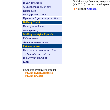
Ο Καίσαρας Αύγουστος αναφέρετ
Η ζωή του Ιησού
(25:21,25). Βασίλευσε 41 χρόνι
Ο χαρακτήρας του Ιησού
[
δες και
Καίσαρας
]
Παραβολές
Ποιος ήταν ο Ιησούς
Προσωπική γνωριμία με το Θεό
Βιβλική Ελλάδα
Πόλεις, τοποθεσίες
Φωτογραφίες
Μελέτη της Αγίας Γραφής
Ετήσιο πλάνο
Χρήσιμα προγράμματα
Ενδιαφέροντα
Ποιητικές μεταφορές της Κ.Δ.
Το Σύμβολο της Πίστεως
Η Ελληνική αρίθμηση
Links
Βάλτε στα αγαπημένα σας τη:
-
Βιβλική Εγκυκλοπαίδεια
-
Βιβλική Ελλάδα