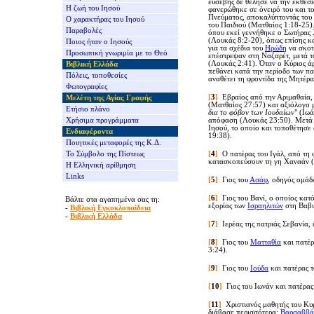
ευσεβής δε θέλησε να την εκθέσε
Η ζωή του Ιησού
φανερώθηκε σε όνειρό του και τ
Πνεύματος, αποκαλύπτοντάς του 
Ο χαρακτήρας του Ιησού
του Παιδιού (Ματθαίος 1:18-25)
Παραβολές
όπου εκεί γεννήθηκε ο Σωτήρας 
(Λουκάς 8:2-20), όπως επίσης κ
Ποιος ήταν ο Ιησούς
για τα σχέδια του
Ηρώδη
να σκοτώ
Προσωπική γνωριμία με το Θεό
επέστρεψαν στη Ναζαρέτ, μετά τ
(Λουκάς 2:41). Όταν ο Κύριος άρ
Βιβλική Ελλάδα
πεθάνει κατά την περίοδο των πα
Πόλεις, τοποθεσίες
αναθέτει τη φροντίδα της Μητέρ
Φωτογραφίες
[
3
]
Εβραίος από την Αριμαθαία, 
Μελέτη της Αγίας Γραφής
(Ματθαίος 27:57) και αξιόλογο μ
Ετήσιο πλάνο
δια το φόβον των Ιουδαίων
" (Ιω
Χρήσιμα προγράμματα
απόφαση
(Λουκάς 23:50)
. Μετά
Ιησού, το οποίο και τοποθέτησε
Ενδιαφέροντα
19:38).
Ποιητικές μεταφορές της Κ.Δ.
Το Σύμβολο της Πίστεως
[
4
]
Ο πατέρας του Ιγάλ, από τη
κατασκοπεύσουν τη γη Χαναάν (
Η Ελληνική αρίθμηση
Links
[
5
]
Γιος του
Ασάφ
, οδηγός ομάδ
[
6
]
Γιος του Βανί, ο οποίος κατ
Βάλτε στα αγαπημένα σας τη:
εξορίας των
Ισραηλιτών
στη Βαβυ
-
Βιβλική Εγκυκλοπαίδεια
-
Βιβλική Ελλάδα
[
7
]
Ιερέας της πατριάς Σεβανία,
[
8
]
Γιος του
Ματταθία
και πατέρ
3:24).
[
9
]
Γιος του
Ιούδα
και πατέρας 
[
10
]
Γιος του Ιωνάν και πατέρα
[
1
1
]
Χριστιανός μαθητής του Κυ
διάβασε περισσότερα:
Βαρσαββά