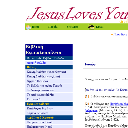
Home
Προφίλ
Site Map
Email
Προσθήκη τ
Βιβλική
Εγκυκλοπαίδεια
Bible Club
|
Βιβλική Ελλάδα
Αρχική σελίδα
Ιωσήφ
Βίβλος
Καινή Διαθήκη
(νεοελληνικά)
Καινή Διαθήκη
(αγγλικά)
Υπάρχουν έντεκα άτομα στην Αγ
Αρχαίο Κείμενο
Τα βιβλία της
Αγίας Γραφής
[
το όνομά του σημαίνει "
ο Κύριο
Τα Δευτεροκανονικά
Τα Απόκρυφα βιβλία
[
1
]
Ενδέκατος γιος του πατριάρ
Στατιστικά
Εγκυκλοπαίδεια
[
2
]
Ο σύζυγος της
Παρθένου Μα
3:23). Καταγόταν από τον "οίκο
Κατάλογος θεμάτων
ξυλουργός
(Ματθαίος 13:55)
. Ήτ
Ταμείο θεμάτων
Από τους ευαγγελιστές αναφέρετα
μαζί με την Παρθένο Μαρία και 
περί Ιησού Χριστού
Ιουδαίους (Ιωάννης 6:42).
Ονόματα του Ιησού
Όταν έμαθε ότι η Παρθένος Μαρί
Θαύματα του Ιησού