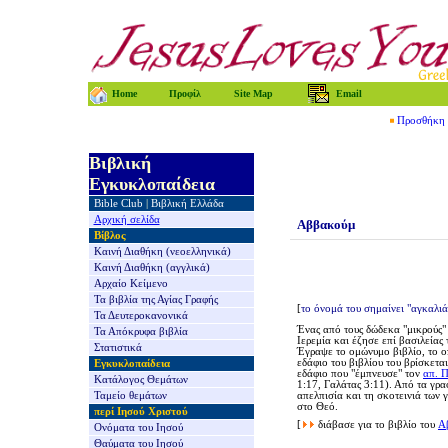
Home
Προφίλ
Site Map
Email
Προσθήκη τ
Βιβλική
Εγκυκλοπαίδεια
Bible Club
|
Βιβλική Ελλάδα
Αρχική σελίδα
Αββακούμ
Βίβλος
Καινή Διαθήκη
(νεοελληνικά)
Καινή Διαθήκη
(αγγλικά)
Αρχαίο Κείμενο
Τα βιβλία της
Αγίας Γραφής
[
το όνομά του σημαίνει "αγκαλι
Τα Δευτεροκανονικά
Ένας α
πό τους δώδεκα "μικρούς"
Τα Απόκρυφα βιβλία
Ιερεμία και έζησε επί βασιλείας 
Στατιστικά
Έγραψε το ομώνυμο βιβλίο, το ο
εδάφιο του βιβλίου του βρίσκεται
Εγκυκλοπαίδεια
εδάφιο που "έμπνευσε" τον
απ. 
Κατάλογος Θεμάτων
1:17, Γαλάτας 3:11). Από τα γρ
Ταμείο θεμάτων
απελπισία και τη σκοτεινιά των
στο Θεό.
περί Ιησού Χριστού
[
διάβασε για το βιβλίο του
Α
Ονόματα του Ιησού
Θαύματα του Ιησού