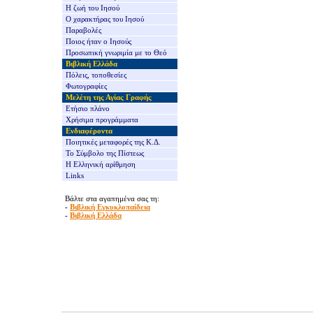
Η ζωή του Ιησού
Ο χαρακτήρας του Ιησού
Παραβολές
Ποιος ήταν ο Ιησούς
Προσωπική γνωριμία με το Θεό
Βιβλική Ελλάδα
Πόλεις, τοποθεσίες
Φωτογραφίες
Μελέτη της Αγίας Γραφής
Ετήσιο πλάνο
Χρήσιμα προγράμματα
Ενδιαφέροντα
Ποιητικές μεταφορές της Κ.Δ.
Το Σύμβολο της Πίστεως
Η Ελληνική αρίθμηση
Links
Βάλτε στα αγαπημένα σας τη:
-
Βιβλική Εγκυκλοπαίδεια
-
Βιβλική Ελλάδα