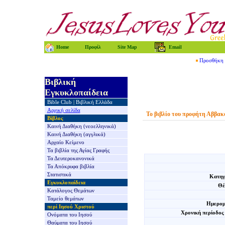
Home
Προφίλ
Site Map
Email
Προσθήκη τ
Βιβλική
Εγκυκλοπαίδεια
Bible Club
|
Βιβλική Ελλάδα
Αρχική σελίδα
Το βιβλίο του προφήτη Αββακ
Βίβλος
Καινή Διαθήκη
(νεοελληνικά)
Καινή Διαθήκη
(αγγλικά)
Αρχαίο Κείμενο
Τα βιβλία της
Αγίας Γραφής
Τα Δευτεροκανονικά
Τα Απόκρυφα βιβλία
Στατιστικά
Κατηγ
Εγκυκλοπαίδεια
Θέ
Κατάλογος Θεμάτων
Ταμείο θεμάτων
Ημερομ
περί Ιησού Χριστού
Χρονική περίοδος
Ονόματα του Ιησού
Θαύματα του Ιησού