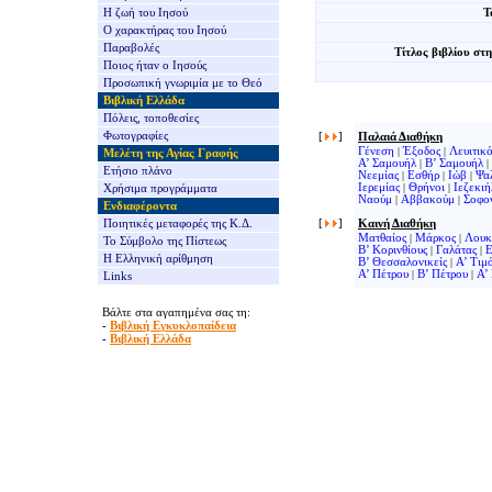
Η ζωή του Ιησού
Τ
Ο χαρακτήρας του Ιησού
Παραβολές
Τίτλος βιβλίου στ
Ποιος ήταν ο Ιησούς
Προσωπική γνωριμία με το Θεό
Βιβλική Ελλάδα
Πόλεις, τοποθεσίες
Φωτογραφίες
[
]
Παλαιά Διαθήκη
Γένεση
|
Έξοδος
|
Λευιτικ
Μελέτη της Αγίας Γραφής
Α’ Σαμουήλ
|
Β’ Σαμουήλ
|
Ετήσιο πλάνο
Νεεμίας
|
Εσθήρ
|
Ιώβ
|
Ψα
Ιερεμίας
|
Θρήνοι
|
Ιεζεκιή
Χρήσιμα προγράμματα
Ναούμ
|
Αββακούμ
|
Σοφο
Ενδιαφέροντα
Ποιητικές μεταφορές της Κ.Δ.
[
]
Καινή Διαθήκη
Ματθαίος
|
Μάρκος
|
Λουκ
Το Σύμβολο της Πίστεως
Β’ Κορινθίους
|
Γαλάτας
|
Ε
Η Ελληνική αρίθμηση
Β’ Θεσσαλονικείς
|
Α’ Τιμ
Α’ Πέτρου
|
Β’ Πέτρου
|
Α’
Links
Βάλτε στα αγαπημένα σας τη:
-
Βιβλική Εγκυκλοπαίδεια
-
Βιβλική Ελλάδα