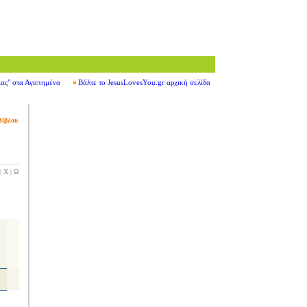
ιας" στα Αγαπημένα
Βάλτε το JesusLovesYou.gr αρχική σελίδα
Βίβλου
|
Χ
|
Ω