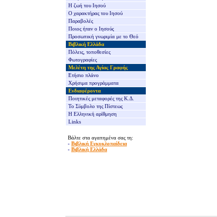
Η ζωή του Ιησού
Ο χαρακτήρας του Ιησού
Παραβολές
Ποιος ήταν ο Ιησούς
Προσωπική γνωριμία με το Θεό
Βιβλική Ελλάδα
Πόλεις, τοποθεσίες
Φωτογραφίες
Μελέτη της Αγίας Γραφής
Ετήσιο πλάνο
Χρήσιμα προγράμματα
Ενδιαφέροντα
Ποιητικές μεταφορές της Κ.Δ.
Το Σύμβολο της Πίστεως
Η Ελληνική αρίθμηση
Links
Βάλτε στα αγαπημένα σας τη:
-
Βιβλική Εγκυκλοπαίδεια
-
Βιβλική Ελλάδα