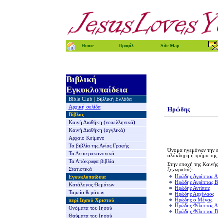
Home
Προφίλ
Site Map
Βιβλική
Εγκυκλοπαίδεια
Bible Club
|
Βιβλική Ελλάδα
Αρχική σελίδα
Ηρώδης
Βίβλος
Καινή Διαθήκη
(νεοελληνικά)
Καινή Διαθήκη
(αγγλικά)
Αρχαίο Κείμενο
Τα βιβλία της
Αγίας Γραφής
Όνομα ηγεμόνων την επ
Τα Δευτεροκανονικά
ολόκληρη ή τμήμα της 
Τα Απόκρυφα βιβλία
Στην εποχή της Καινή
Στατιστικά
ξεχωριστά):
Ηρώδης Αγρίππας Α
Εγκυκλοπαίδεια
Ηρώδης
Αγρίππας Β
Κατάλογος Θεμάτων
Ηρώδης Αντίπας
Ταμείο θεμάτων
Ηρώδης
Αρχέλαος
Ηρώδης ο
Μέγας
περί Ιησού Χριστού
Ηρώδης
Φίλιππος Α
Ονόματα του Ιησού
Ηρώδης
Φίλιππος Β
Θαύματα του Ιησού