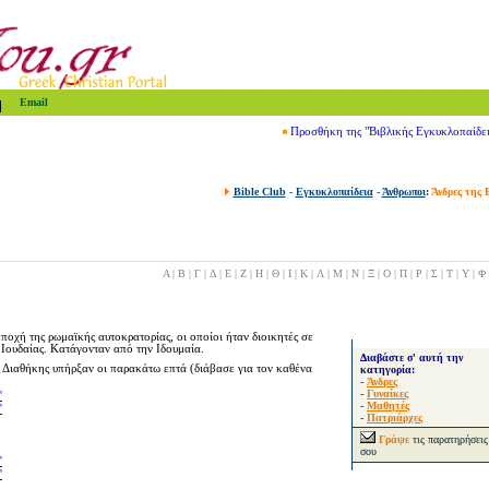
Email
Προσθήκη της "Βιβλικής Εγκυκλοπαίδε
Bible Club
-
Εγκυκλοπαίδεια
-
Άνθρωποι
:
Άνδρες της 
Α
|
Β
|
Γ
|
Δ
|
Ε
|
Ζ
|
Η
|
Θ
|
Ι
|
Κ
|
Λ
|
Μ
|
Ν
|
Ξ
|
Ο
|
Π
|
Ρ
|
Σ
|
Τ
|
Υ
|
Φ
οχή της ρωμαϊκής αυτοκρατορίας, οι οποίοι ήταν διοικητές σε
Ιουδαίας. Κατάγονταν από την Ιδουμαία.
Διαβάστε σ' αυτή την
ς Διαθήκης υπήρξαν οι
παρακάτω
επτά (διάβασε για τον καθένα
κατηγορία:
-
Άνδρες
-
Γυναίκες
'
-
Μαθητές
'
-
Πατριάρχες
Γράψε
τις παρατηρήσεις
σου
'
'