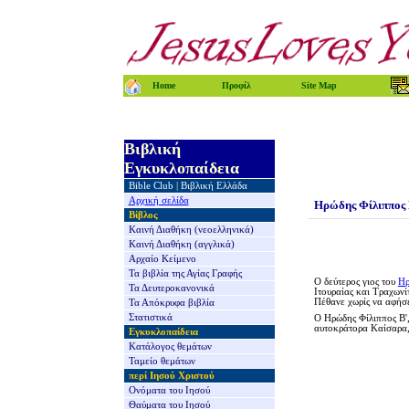
Home
Προφίλ
Site Map
Βιβλική
Εγκυκλοπαίδεια
Bible Club
|
Βιβλική Ελλάδα
Αρχική σελίδα
Ηρώδης Φίλιππος 
Βίβλος
Καινή Διαθήκη
(νεοελληνικά)
Καινή Διαθήκη
(αγγλικά)
Αρχαίο Κείμενο
Τα βιβλία της
Αγίας Γραφής
Ο δεύτερος γιος του
Ηρ
Τα Δευτεροκανονικά
Ιτουραίας και Τραχωνί
Πέθανε χωρίς να αφήσε
Τα Απόκρυφα βιβλία
Στατιστικά
Ο Ηρώδης Φίλιππος Β'
αυτοκράτορα Καίσαρα, 
Εγκυκλοπαίδεια
Κατάλογος θεμάτων
Ταμείο θεμάτων
περί Ιησού Χριστού
Ονόματα του Ιησού
Θαύματα του Ιησού