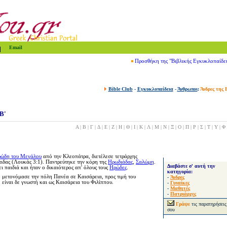
Email
Προσθήκη της "Βιβλικής Εγκυκλοπαίδε
Bible Club
-
Εγκυκλοπαίδεια
-
Άνθρωποι
:
Άνδρες της 
Β'
Α
|
Β
|
Γ
|
Δ
|
Ε
|
Ζ
|
Η
|
Θ
|
Ι
|
Κ
|
Λ
|
Μ
|
Ν
|
Ξ
|
Ο
|
Π
|
Ρ
|
Σ
|
Τ
|
Υ
|
Φ
ώδη του Μεγάλου
από την Κλεοπάτρα, διετέλεσε τετράρχης
τιδας (Λουκάς 3:1). Παντρεύτηκε την κόρη της
Ηρωδιάδας
,
Σαλώμη
.
Διαβάστε σ' αυτή την
ι παιδιά και ήταν ο δικαιότερος απ' όλους τους
Ηρώδες
.
κατηγορία:
, μετονόμασε την πόλη Πανέα σε Καισάρεια, προς τιμή του
-
Άνδρες
είναι δε γνωστή και ως Καισάρεια του Φιλίππου.
-
Γυναίκες
-
Μαθητές
-
Πατριάρχες
Γράψε
τις παρατηρήσεις
σου