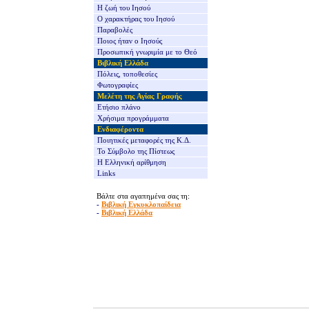
Η ζωή του Ιησού
Ο χαρακτήρας του Ιησού
Παραβολές
Ποιος ήταν ο Ιησούς
Προσωπική γνωριμία με το Θεό
Βιβλική Ελλάδα
Πόλεις, τοποθεσίες
Φωτογραφίες
Μελέτη της Αγίας Γραφής
Ετήσιο πλάνο
Χρήσιμα προγράμματα
Ενδιαφέροντα
Ποιητικές μεταφορές της Κ.Δ.
Το Σύμβολο της Πίστεως
Η Ελληνική αρίθμηση
Links
Βάλτε στα αγαπημένα σας τη:
-
Βιβλική Εγκυκλοπαίδεια
-
Βιβλική Ελλάδα