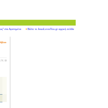
ιας" στα Αγαπημένα
Βάλτε το JesusLovesYou.gr αρχική σελίδα
Βίβλου
|
Χ
|
Ω