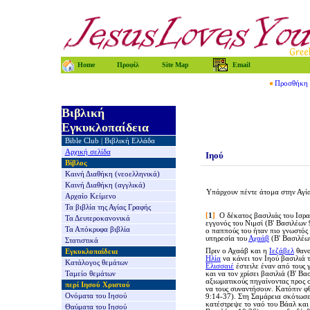
Home
Προφίλ
Site Map
Email
Προσθήκη τ
Βιβλική
Εγκυκλοπαίδεια
Bible Club
|
Βιβλική Ελλάδα
Αρχική σελίδα
Ιηού
Βίβλος
Καινή Διαθήκη
(νεοελληνικά)
Καινή Διαθήκη
(αγγλικά)
Υπάρχουν πέντε άτομα στην Αγί
Αρχαίο Κείμενο
Τα βιβλία της
Αγίας Γραφής
[
1
]
Ο δέκατος βασιλιάς του Ισρα
Τα Δευτεροκανονικά
εγγονός του Νιμσί
(Β' Βασιλέων 
Τα Απόκρυφα βιβλία
ο παππούς του ήταν πιο γνωστός
υπηρεσία του
Αχαάβ
(Β' Βασιλέω
Στατιστικά
Πριν ο Αχαάβ και η
Ιεζάβελ
θανα
Εγκυκλοπαίδεια
Ηλία
να κάνει τον Ιηού βασιλιά 
Κατάλογος θεμάτων
Ελισσαιέ
έστειλε έναν από τους 
Ταμείο θεμάτων
και να τον χρίσει βασιλιά
(Β' Βα
αξιωματικούς πηγαίνοντας προς 
περί Ιησού Χριστού
να τους συναντήσουν. Κατόπιν φ
Ονόματα του Ιησού
9:14-37). Στη Σαμάρεια σκότωσ
κατέστρεψε το ναό του Βάαλ και 
Θαύματα του Ιησού