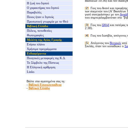
Βασιλέων 10:36) και τον διαδέχθ
Η ζωή του Ιησού
Ο χαρακτήρας του Ιησού
[
2
]
Γιος του Ανανί και προφήτης
των συγγενών του (Α' Βασιλέων 1
Παραβολές
γιατί συνεργάστηκε με τον
Αχαά
Ποιος ήταν ο Ιησούς
που συμπεριλαμβανόταν στο "βιβ
Προσωπική γνωριμία με το Θεό
[
3
]
Γιος του
Ωβήδ
και πατέρας 
Βιβλική Ελλάδα
2:38).
Πόλεις, τοποθεσίες
Φωτογραφίες
[
4
]
Γιος του Ιωσιβία, απόγονος
Μελέτη της Αγίας Γραφής
[
5
]
Απόγονος του
Βενιαμίν
από 
Ετήσιο πλάνο
Σικλάγ, όταν τον καταδίωκε ο
Σα
Χρήσιμα προγράμματα
Ενδιαφέροντα
Ποιητικές μεταφορές της Κ.Δ.
Το Σύμβολο της Πίστεως
Η Ελληνική αρίθμηση
Links
Βάλτε στα αγαπημένα σας τη:
-
Βιβλική Εγκυκλοπαίδεια
-
Βιβλική Ελλάδα