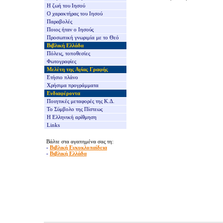
Η ζωή του Ιησού
Ο χαρακτήρας του Ιησού
Παραβολές
Ποιος ήταν ο Ιησούς
Προσωπική γνωριμία με το Θεό
Βιβλική Ελλάδα
Πόλεις, τοποθεσίες
Φωτογραφίες
Μελέτη της Αγίας Γραφής
Ετήσιο πλάνο
Χρήσιμα προγράμματα
Ενδιαφέροντα
Ποιητικές μεταφορές της Κ.Δ.
Το Σύμβολο της Πίστεως
Η Ελληνική αρίθμηση
Links
Βάλτε στα αγαπημένα σας τη:
-
Βιβλική Εγκυκλοπαίδεια
-
Βιβλική Ελλάδα