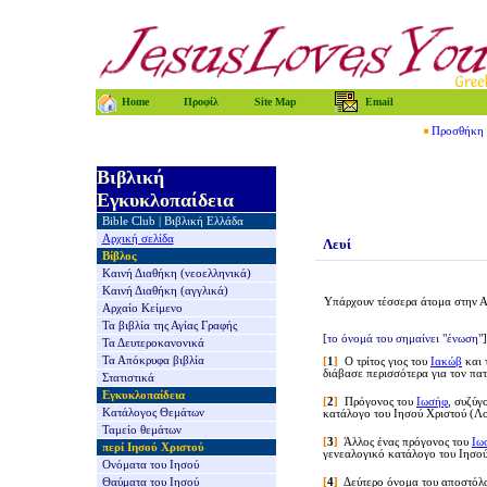
Home
Προφίλ
Site Map
Email
Προσθήκη τ
Βιβλική
Εγκυκλοπαίδεια
Bible Club
|
Βιβλική Ελλάδα
Αρχική σελίδα
Λευί
Βίβλος
Καινή Διαθήκη
(νεοελληνικά)
Καινή Διαθήκη
(αγγλικά)
Υπάρχουν τέσσερα
άτομα
στην Α
Αρχαίο Κείμενο
Τα βιβλία της
Αγίας Γραφής
[
το όνομά του σημαίνει "ένωση"
]
Τα Δευτεροκανονικά
Τα Απόκρυφα βιβλία
[
1
]
Ο τρίτος γιος του
Ιακώβ
και 
διάβασε περισσότερα για τον πα
Στατιστικά
Εγκυκλοπαίδεια
[
2
]
Πρόγονος του
Ιωσήφ
, συζύγ
Κατάλογος Θεμάτων
κατάλογο του Ιησού Χριστού (Λο
Ταμείο θεμάτων
[
3
]
Άλλος ένας πρόγονος του
Ιω
περί Ιησού Χριστού
γενεαλογικό κατάλογο του Ιησού
Ονόματα του Ιησού
Θαύματα του Ιησού
[
4
]
Δεύτερο όνομα του αποστό