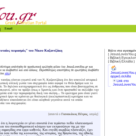
Email
λευταίος πειρασμός" του Νίκου Καζαντζάκη
Βάλτε στα αγαπημέν
JesusLovesYou.g
[
Βιβλική Εγκυκλοπ
[
Βιβλική Ελλάδα
[
]
 σύντομη απάντηση σε προσωπική ερώτηση φίλου του JesusLovesYou.gr και
ν να διαβαστεί και από άλλους. Περισσότερες απαντήσεις σε ερωτήσεις διαβάστε
JesusLovesYou.
κλικ
εδώ
)
αρχική σελίδα
ταινίας γίνεται γνωστό από τον Ν. Καζαντζάκη ότι δεν αποτελεί ιστορικό
Link στο
οσωπική οπτική γωνία του συγγραφέα όσον αφορά το Θείο Δράμα και το
JesusLovesYou
ύ. Το δηλώνει κατηγορηματικά ότι ως άνθρωπος που είναι βουτηγμένος σε
σκεφτεί, ούτε να πράξει όπως ο Χριστός και έτσι προσπαθεί να συλλάβει την
 μέσα από την περιορισμένη δική του σκέψη... Το ερώτημα μου είναι γιατί
χνικό έργο να κρίνεται με θεολογικά (εκκλησιαστικά) κριτήρια και να
έποτε υπαινίσσεται ότι είναι αληθινά γεγονότα αυτά τα οποία
σία του συγγραφέα;
[
απαντά ο
Γιανακάκος Πέτρος
, ιατρός
]
ότι η λογοτεχνία εν γένει συνιστά ένα τεράστιο πεδίο πλατειασμού
 και του συναισθηματικού κόσμου των εκπροσώπων της με την
σφραγίδας στα έργα καθενός. Και επειδή ακριβώς πλατειάζει, έχει
α όσα πεδία της κοινωνίας, της ιστορίας, της θρησκείας, της ηθικής