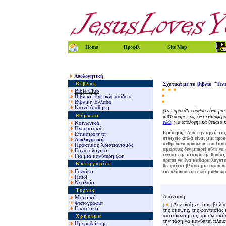
Home
Προφίλ
Site Map
Απολογητική
Βίβλος
Σχετικά με το βιβλίο "Τε
Bible Club
Βιβλική Εγκυκλοπαίδεια
Βιβλική Ελλάδα
Καινή Διαθήκη
(Το παρακάτω άρθρο είναι μια
Θέματα
πιστεύουμε πως έχει ενδιαφέρο
εδώ
, για απολογητικά θέματα 
Κοινωνικά
Πνευματικά
Ερώτηση
:
Από την αρχή της 
Επικαιρότητα
στοιχείο απλά είναι μια πρ
Απολογητική
ανθρώπινο πρόσωπο του Ιησο
Πρακτικός Χριστιανισμός
αμαρτίες δεν μπορεί ούτε να 
Εσχατολογικά
έννοια της σταυρικής θυσίας
Για μια καλύτερη ζωή
πρέπει να ένα καθαρά λογοτε
Κατηγορίες
θεωρείται βλάσφημο αφού ουδ
Γυναίκα
εκτυλίσσονται απλά μυθοπλα
Παιδί
Νεολαία
Τέχνες
Απάντηση
Μουσική
Φωτογραφία
[
]
Δεν υπάρχει αμφιβολία 
Εικαστικά
της σκέψης, της φαντασίας
αποτύπωση της προσωπικής 
Χρήσιμα
την τάση να καλύπτει πλείστ
Ημεροδείκτης