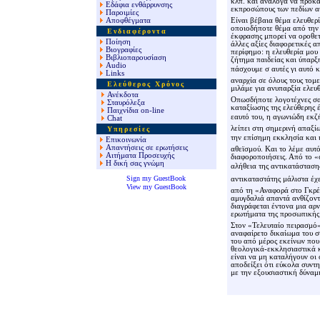
κλπ. και ανάλογα να προκαλ
Εδάφια ενθάρρυνσης
εκπροσώπους των πεδίων α
Παροιμίες
Αποφθέγματα
Είναι βέβαια θέμα ελευθερ
οποιοδήποτε θέμα από την 
Ενδιαφέροντα
έκφρασης μπορεί να οροθετε
Ποίηση
άλλες αξίες διαφορετικές α
Βιογραφίες
περίφημο: η ελευθερία μου 
Βιβλιοπαρουσίαση
ζήτημα παιδείας και ύπαρξ
Audio
πάσχουμε σ αυτές γι αυτό 
Links
αναρχία σε όλους τους τομε
Ελεύθερος Χρόνος
μιλάμε για ανυπαρξία ελευθ
Ανέκδοτα
Οπωσδήποτε λογοτέχνες σαν
Σταυρόλεξα
καταξίωσης της ελεύθερης έ
Παιχνίδια
o
n-line
εαυτό του, η αγωνιώδη εκζ
Chat
λείπει στη σημερινή απαξί
Υπηρεσίες
την επίσημη εκκλησία και 
Επικοινωνία
Απαντήσεις σε ερωτήσεις
αθεϊσμού. Και το λέμε αυτό
Αιτήματα Προσευχής
διαφοροποιήσεις. Από το «
Η δική σας γνώμη
αλήθεια της αντικατάστασης
Sign my GuestBook
αντικαταστάτης μάλιστα έχ
View my GuestBook
από τη «Αναφορά στο Γκρέκ
αμυγδαλιά απαντά ανθίζοντ
διαγράφεται έντονα μια αρ
ερωτήματα της προσωπικής 
Στον «Τελευταίο πειρασμό»,
αναφαίρετο δικαίωμα του σ
του από μέρος εκείνων που
θεολογικά-εκκλησιαστικά κ
είναι να μη καταλήγουν οι 
αποδείξει ότι εύκολα συντ
με την εξουσιαστική δύναμ