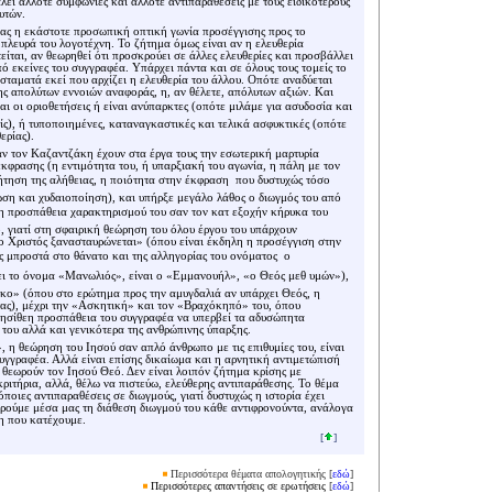
εί άλλοτε συμφωνίες και άλλοτε αντιπαραθέσεις με τους ειδικότερους
υτών.
ίας η εκάστοτε προσωπική οπτική γωνία προσέγγισης προς το
πλευρά του λογοτέχνη. Το ζήτημα όμως είναι αν η ελευθερία
ίται, αν θεωρηθεί ότι προσκρούει σε άλλες ελευθερίες και προσβάλλει
πό εκείνες του συγγραφέα. Υπάρχει πάντα και σε όλους τους τομείς το
σταματά εκεί που αρχίζει η ελευθερία του άλλου. Οπότε αναδύεται
ης απολύτων εννοιών αναφοράς, η, αν θέλετε, απόλυτων αξιών. Και
και οι οριοθετήσεις ή είναι ανύπαρκτες (οπότε μιλάμε για ασυδοσία και
ίς), ή τυποποιημένες, καταναγκαστικές και τελικά ασφυκτικές (οπότε
ερίας).
 τον Καζαντζάκη έχουν στα έργα τους την εσωτερική μαρτυρία
κφρασης (η εντιμότητα του, ή υπαρξιακή του αγωνία, η πάλη με τον
ήτηση της αλήθειας, η ποιότητα στην έκφραση  που δυστυχώς τόσο
ωση και χυδαιοποίηση), και υπήρξε μεγάλο λάθος ο διωγμός του από
η προσπάθεια χαρακτηρισμού του σαν τον κατ εξοχήν κήρυκα του
, γιατί στη σφαιρική θεώρηση του όλου έργου του υπάρχουν
ο Χριστός ξανασταυρώνεται» (όπου είναι έκδηλη η προσέγγιση στην
 μπροστά στο θάνατο και της αλληγορίας του ονόματος  ο
ει το όνομα «Μανωλιός», είναι ο «Εμμανουήλ», «ο Θεός μεθ υμών»),
ο» (όπου στο ερώτημα προς την αμυγδαλιά αν υπάρχει Θεός, η
ας), μέχρι την «Ασκητική» και τον «Βραχόκηπό» του, όπου
νησίθεη προσπάθεια του συγγραφέα να υπερβεί τα αδυσώπητα
του αλλά και γενικότερα της ανθρώπινης ύπαρξης.
 η θεώρηση του Ιησού σαν απλό άνθρωπο με τις επιθυμίες του, είναι
υγγραφέα. Αλλά είναι επίσης δικαίωμα και η αρνητική αντιμετώπισή
 θεωρούν τον Ιησού Θεό. Δεν είναι λοιπόν ζήτημα κρίσης με
ριτήρια, αλλά, θέλω να πιστεύω, ελεύθερης αντιπαράθεσης. Το θέμα
όποιες αντιπαραθέσεις σε διωγμούς, γιατί δυστυχώς η ιστορία έχει
ηρούμε μέσα μας τη διάθεση διωγμού του κάθε αντιφρονούντα, ανάλογα
η που κατέχουμε.
[
]
Περισσότερα θέματα απολογητικής [
εδώ
]
Περισσότερες απαντήσεις σε ερωτήσεις
[
εδώ
]