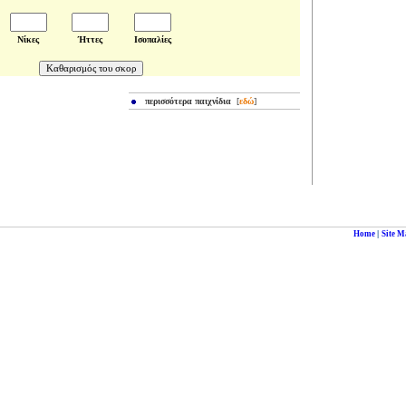
Νίκες
Ήττες
Ισοπαλίες
περισσότερα παιχνίδια
[
εδώ
]
|
Home
Site M