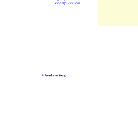
View my GuestBook
© JesusLovesYou.gr