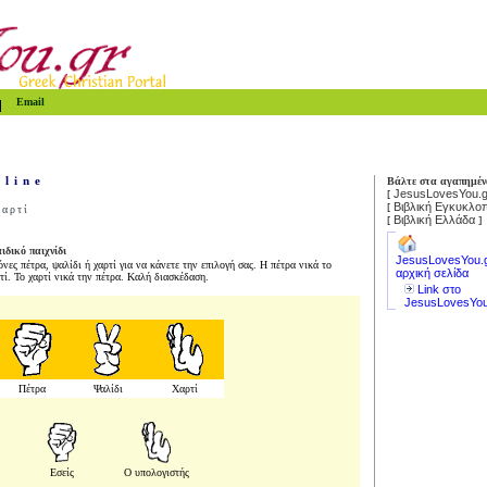
Email
-line
Βάλτε στα αγαπημέν
JesusLovesYou.g
[
Βιβλική Εγκυκλοπ
[
Χαρτί
Βιβλική Ελλάδα
[
]
ιδικό παιχνίδι
JesusLovesYou.
όνες πέτρα, ψαλίδι ή χαρτί για να κάνετε την επιλογή σας. Η πέτρα νικά το
αρχική σελίδα
ρτί. Το χαρτί νικά την πέτρα. Καλή διασκέδαση
.
Link στο
JesusLovesYou
Πέτρα
Ψαλίδι
Χαρτί
Εσείς
Ο υπολογιστής