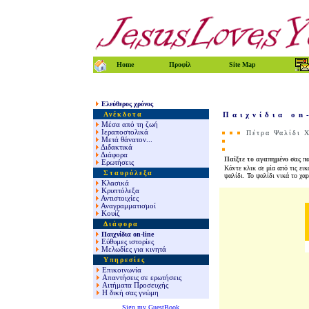
Home
Προφίλ
Site Map
Ελεύθερος χρόνος
Ανέκδοτα
Παιχνίδια on
Μέσα από τη ζωή
Ιεραποστολικά
Πέτρα Ψαλίδι 
Μετά θάνατον...
Διδακτικά
Διάφορα
Παίξτε το αγαπημένο σας πα
Ερωτήσεις
Κάντε κλικ σε μία από τις εικ
Σταυρόλεξα
ψαλίδι. Το ψαλίδι νικά το χα
Κλασικά
Κρυπτόλεξα
Αντιστοιχίες
Αναγραμματισμοί
Κουίζ
Διάφορα
Παιχνίδια on-line
Εύθυμες ιστορίες
Μελωδίες για κινητά
Υπηρεσίες
Επικοινωνία
Απαντήσεις σε ερωτήσεις
Αιτήματα Προσευχής
Η δική σας γνώμη
Sign my GuestBook