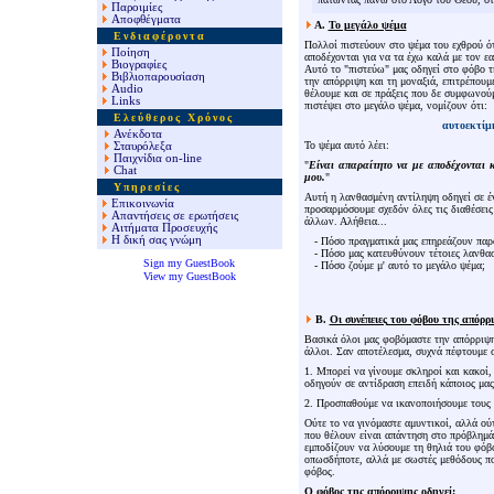
Παροιμίες
Αποφθέγματα
Α.
Το μεγάλο ψέμα
Ενδιαφέροντα
Πολλοί πιστεύουν στο ψέμα του εχθρού ό
Ποίηση
αποδέχονται για να τα έχω καλά με τον εα
Βιογραφίες
Αυτό το "πιστεύω" μας οδηγεί στο φόβο τη
Βιβλιοπαρουσίαση
την απόρριψη και τη μοναξιά, επιτρέπουμε
Audio
θέλουμε και σε πράξεις που δε συμφωνού
Links
πιστέψει στο μεγάλο ψέμα, νομίζουν ότι:
Ελεύθερος Χρόνος
αυτοεκτίμ
Ανέκδοτα
Το ψέμα αυτό λέει:
Σταυρόλεξα
Παιχνίδια
o
n-line
"
Είναι απαραίτητο να με αποδέχονται 
Chat
μου.
"
Υπηρεσίες
Αυτή η λανθασμένη αντίληψη οδηγεί σε έ
Επικοινωνία
προσαρμόσουμε σχεδόν όλες τις διαθέσεις 
Απαντήσεις σε ερωτήσεις
άλλων. Αλήθεια...
Αιτήματα Προσευχής
Η δική σας γνώμη
-
Πόσο πραγματικά μας επηρεάζουν παρ
-
Πόσο μας κατευθύνουν τέτοιες λανθασ
Sign my GuestBook
-
Πόσο ζούμε μ' αυτό το μεγάλο ψέμα;
View my GuestBook
Β.
Οι συνέπειες
του φόβου της απόρρ
Βασικά όλοι μας φοβόμαστε την απόρριψη
άλλοι. Σαν αποτέλεσμα, συχνά πέφτουμε 
1. Μπορεί να γίνουμε σκληροί και κακοί,
οδηγούν σε αντίδραση επειδή κάποιος μας
2. Προσπαθούμε να ικανοποιήσουμε τους ά
Ούτε το να γινόμαστε αμυντικοί, αλλά ού
που θέλουν είναι απάντηση στο πρόβλημά
εμποδίζουν να λύσουμε τη θηλιά του φόβ
οπωσδήποτε, αλλά με σωστές μεθόδους που
φόβος.
Ο φόβος της απόρριψης οδηγεί: