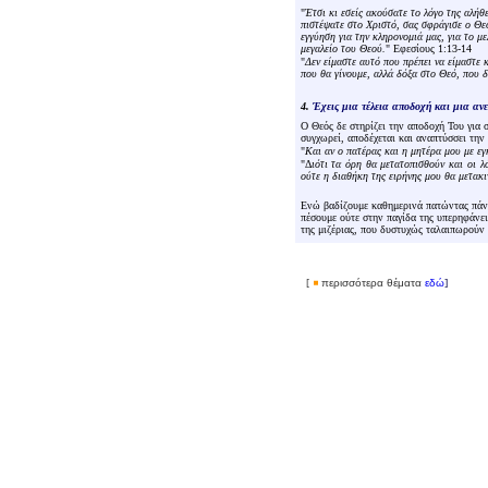
"
Έτσι κι εσείς ακούσατε το λόγο της αλήθ
πιστέψατε στο Χριστό, σας σφράγισε ο Θεό
εγγύηση για την κληρονομιά μας, για το μ
μεγαλείο του Θεού.
" Εφεσίους 1:13-14
"
Δεν είμαστε αυτό που πρέπει να είμαστε κ
που θα γίνουμε, αλλά δόξα στο Θεό, που δ
4.
Έχεις μια τέλεια αποδοχή και μια αν
Ο Θεός δε στηρίζει την αποδοχή Του για
συγχωρεί, αποδέχεται και αναπτύσσει την 
"
Και αν ο πατέρας και η μητέρα μου με εγ
"Δ
ιότι τα όρη θα μετατοπισθούν και οι λ
ούτε η διαθήκη της ειρήνης μου θα μετακιν
Ενώ βαδίζουμε καθημερινά πατώντας πάνω
πέσουμε ούτε στην παγίδα της υπερηφάνει
της μιζέριας, που δυστυχώς ταλαιπωρούν
[
περισσότερα θέματα
εδώ
]