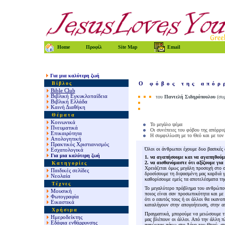
Home
Προφίλ
Site Map
Email
Για μια καλύτερη ζωή
Βίβλος
Ο φόβος της απόρ
Bible Club
Βιβλική Εγκυκλοπαίδεια
του
Παντελή Σιδηρόπουλου
(συμ
Βιβλική Ελλάδα
Καινή Διαθήκη
Θέματα
Κοινωνικά
Το μεγάλο ψέμα
Πνευματικά
Οι συνέπειες του φόβου της απόρρι
Επικαιρότητα
Η συμφιλίωση με το Θεό και με τον
Απολογητική
Πρακτικός Χριστιανισμός
Όλοι οι άνθρωποι έχουμε δυο βασικές 
Εσχατολογικά
Για μια καλύτερη ζωή
1. να αγαπήσουμε και να αγαπηθούμ
2. να αισθανόμαστε ότι αξίζουμε για
Κατηγορίες
Χρειάζεται όμως μεγάλη προσοχή στο σ
Παιδικές σελίδες
δροσίσουμε τη διψασμένη μας καρδιά γ
Νεολαία
καθορίσουμε εμείς τα αποτελέσματα της
Τέχνες
Το μεγαλύτερο πρόβλημα του ανθρώπου 
Μουσική
ποιος είναι σαν προσωπικότητα και με 
Φωτογραφία
ότι ο εαυτός τους ή οι άλλοι θα ικανο
Εικαστικά
καταλήγουν στην απογοήτευση, στην α
Χρήσιμα
Πραγματικά, μπορούμε να μειώσουμε τη
Ημεροδείκτης
μας βλέπουν οι άλλοι. Από την άλλη π
Εδάφια ενθάρρυνσης
πατώντας πάνω στο Λόγο του Θεού, στ