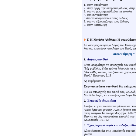
1. στην απομόνωση
2. στην οργή, την
απόρριψη
άλλων, στην 
3. στο να μας
εκμεταλλεύονται
εύκολα
4. στη
συνεξάρτηση
5 στο να
αποφεύγουμε
τους άλλους
6. στο να
εξουσιάζουμε
τους άλλους
7. στην κατάθλιψη
Γ.
Η Μεγάλη Αλήθεια
: Η συμφιλίωση
Σε κάθε μας ανάγκη ο Λόγος του Θεού έχε
λοιπόν, πιστεύουν στο Λόγο του Θεού, απ
αυτοεκτίμηση = 
1.
Ανήκεις στο Θεό
Είναι απαραίτητο να αποδεχτείς τον εαυ
"
Μη φοβάσαι, διότι εγώ σε λύτρωσα, σε κ
"
Δεν είστε, λοιπόν, πια ξένοι και χωρίς δ
Θεού.
" Εφεσίους 2:19
Ας θυμόμαστε ότι:
Στην οικογένεια του Θεού δεν υπάρχουν 
Για να αποδεχτείς τον εαυτό σου, δηλαδή 
Με άλλα λόγια, να πιστέψεις στο Λόγο Του
2.
Έχεις αξία όπως είσαι
Σκέψου λιγάκι ποιος/ποια ήσουνα και ποιο
"
Έτσι έγινε και μ’ εσάς. Άλλοτε ήσαστε απ
όπως έδειχναν τα πονηρά σας έργα. Αλλά 
Θεό για να σας παρουσιάσει μπροστά του 
Κολοσσαείς 1:21-22
3.
Έχεις λαμπρό παρόν και ένδοξο μέλλο
Δώσε έμφαση όχι στις ικανότητές σου και 
γίνεσαι...