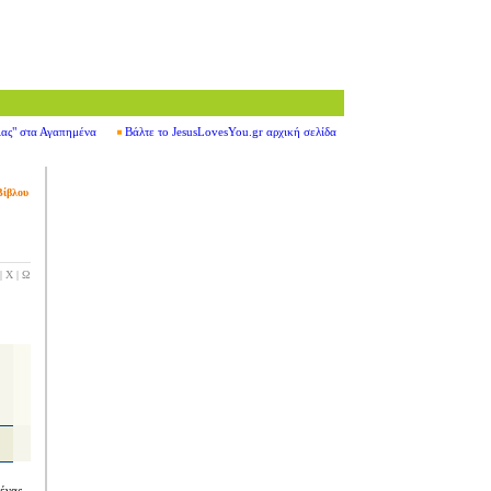
ιας" στα Αγαπημένα
Βάλτε το JesusLovesYou.gr αρχική σελίδα
Βίβλου
|
Χ
|
Ω
 ένας