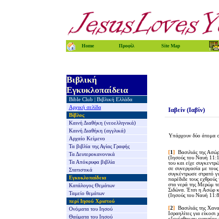
Home
Προφίλ
Site Map
Βιβλική
Εγκυκλοπαίδεια
Bible Club
|
Βιβλική Ελλάδα
Αρχική σελίδα
Ιαβείν (Ιαβίν)
Βίβλος
Καινή Διαθήκη
(νεοελληνικά)
Καινή Διαθήκη
(αγγλικά)
Υπάρχουν δύο άτομα σ
Αρχαίο Κείμενο
Τα βιβλία της
Αγίας Γραφής
[
1
]
Βασιλιάς της Ασώρ
Τα Δευτεροκανονικά
(Ιησούς του Ναυή 11:
Τα Απόκρυφα βιβλία
του και είχε συγκεντρ
σε συνεργασία με τους
Στατιστικά
συγκέντρωσε στρατό γι
Εγκυκλοπαίδεια
παρέδιδε τους εχθρούς
στα νερά της Μερώμ τα
Κατάλογος Θεμάτων
Σιδώνα. Έτσι η Ασώρ κ
Ταμείο θεμάτων
(Ιησούς του Ναυή 11:8
περί Ιησού Χριστού
[
2
]
Βασιλιάς της Χαν
Ονόματα του Ιησού
Ισραηλίτες για είκοσι 
Θαύματα του Ιησού
εξεγέρθηκαν εναντίον 