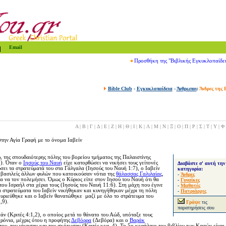
Email
Προσθήκη της "Βιβλικής Εγκυκλοπαίδε
Bible Club
-
Εγκυκλοπαίδεια
-
Άνθρωποι
:
Άνδρες της 
Α
|
Β
|
Γ
|
Δ
|
Ε
|
Ζ
|
Η
|
Θ
|
Ι
|
Κ
|
Λ
|
Μ
|
Ν
|
Ξ
|
Ο
|
Π
|
Ρ
|
Σ
|
Τ
|
Υ
|
Φ
την Αγία Γραφή με το όνο
μα Ιαβείν
, της σπουδαιότερης πόλης του βορείου τμήματος της Παλαιστίνης
1). Όταν ο
Ιησούς του Ναυή
είχε κατορθώσει να νικήσει τους γείτονές
Διαβάστε σ' αυτή την
ώσει τα στρατεύματά του στα Γάλγαλα (Ιησούς του Ναυή 1:7), ο Ιαβείν
κατηγορία:
 βασιλείς άλλων φυλών που κατοικούσαν νότια της
θάλασσας Γαλιλαίας
,
-
Άνδρες
α να τον πολεμήσει. Όμως ο Κύριος είπε στον Ιησού του Ναυή ότι θα
-
Γυναίκες
 του Ισραήλ στα χέρια τους
(Ιησούς του Ναυή 11:6). Στη μάχη που έγινε
-
Μαθητές
 στρατεύματα του Ιαβείν νικήθηκαν και κυνηγήθηκαν μέχρι τη πόλη
-
Πατριάρχες
υριεύθηκε και ο Ιαβείν θανατώθηκε μαζί με όλο το στράτευμα του
,9).
Γράψε
τις
παρατηρήσεις σου
αάν
(Κριτές 4:1,2)
, ο οποίος μετά το θάνατο του Αώδ, υπόταξε τους
χρόνια, μέχρις ότου η προφήτης
Δεβόρρα
(Δεβόρα) και ο
Βαράκ
του, τον νίκησαν και τον σκότωσαν
(Κριτές κεφ. 4). Το 5ο κεφάλαιο του βιβλίου των Κριτών είναι