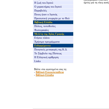
ύμνος για τη νίκη αυτ
Η ζωή του Ιησού
Ο χαρακτήρας του Ιησού
Παραβολές
Ποιος ήταν ο Ιησούς
Προσωπική γνωριμία με το Θεό
Βιβλική Ελλάδα
Πόλεις, τοποθεσίες
Φωτογραφίες
Μελέτη της Αγίας Γραφής
Ετήσιο πλάνο
Χρήσιμα προγράμματα
Ενδιαφέροντα
Ποιητικές μεταφορές της Κ.Δ.
Το Σύμβολο της Πίστεως
Η Ελληνική αρίθμηση
Links
Βάλτε στα αγαπημένα σας τη:
-
Βιβλική Εγκυκλοπαίδεια
-
Βιβλική Ελλάδα