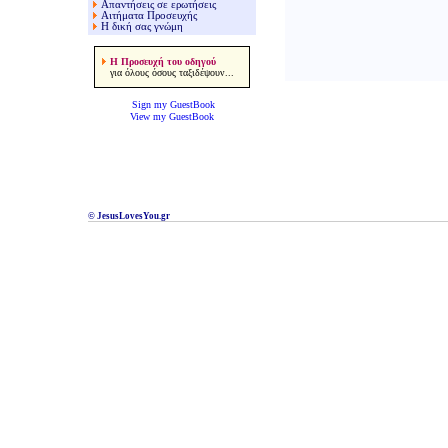
Απαντήσεις σε ερωτήσεις
Αιτήματα Προσευχής
Η δική σας γνώμη
Η Προσευχή του οδηγού
για όλους όσους ταξιδέψουν...
Sign my GuestBook
View my GuestBook
© JesusLovesYou.gr