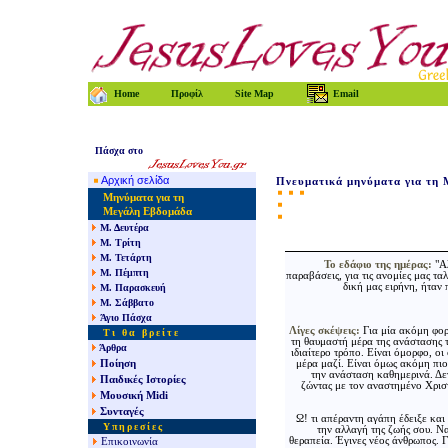
Home
Προφίλ
Site Map
Email
Πάσχα
στο
Αρχική σελίδα
Πνευματικά
μηνύματα για τη 
Μηνύματα για τη
Μεγάλη Εβδομάδα
Μ. Δευτέρα
Μ. Τρίτη
Μ. Τετάρτη
Το εδάφιο της ημέρας:
"
Αλ
Μ. Πέμπτη
παραβάσεις, για τις ανομίες μας τα
δική μας ειρήνη, ήταν 
Μ. Παρασκευή
Μ. Σάββατο
Άγιο Πάσχα
Λίγες σκέψεις:
Για μία ακόμη φορ
Τι θα βρείτε
τη θαυμαστή μέρα της ανάστασης τ
Άρθρα
ιδιαίτερο τρόπο. Είναι όμορφο, οι
Ποίηση
μέρα μαζί. Είναι όμως ακόμη πιο
την ανάσταση καθημερινά. Δε
Παιδικές Ιστορίες
ζώντας με τον αναστημένο Χριστό
Μουσική Mid
i
Συνταγές
Ω! τι απέραντη αγάπη έδειξε και δ
Υπηρεσίες
την αλλαγή της ζωής σου. Να
θεραπεία. Έγινες νέος άνθρωπος. 
Επικοινωνία