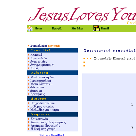
Home
Προφίλ
Site Map
Email
Σταυρόλεξα:
κεντρική
Σταυρόλεξα
Χριστιανικά σταυρόλε
Κλασικά
Κρυπτόλεξα
Σταυρόλεξο Κλασικό μικρ
Αντιστοιχίες
Αναγραμματισμοί
Κουίζ
Ανέκδοτα
Μέσα από τη ζωή
Ιεραποστολικά
Μετά θάνατον...
Διδακτικά
Διάφορα
Ερωτήσεις
Διάφορα
Παιχνίδια on-line
1
Εύθυμες ιστορίες
Μελωδίες για κινητά
Υπηρεσίες
Επικοινωνία
Απαντήσεις σε ερωτήσεις
Αιτήματα Προσευχής
3
Η δική σας γνώμη
Sign my GuestBook