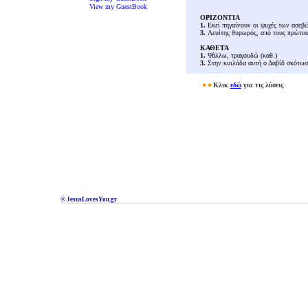
View my GuestBook
ΟΡΙΖΟΝΤΙΑ
1.
Εκεί πηγαίνουν οι ψυχές των ασεβ
3.
Λευίτης θυρωρός, από τους πρώτου
ΚΑΘΕΤΑ
1.
Ψάλλω, τραγουδώ (καθ.)
3.
Στην κοιλάδα αυτή ο Δαβίδ σκότωσ
Κλικ
εδώ
για τις λύσεις
© JesusLovesYou.gr