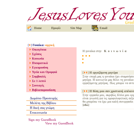
Home
Προφίλ
Site Map
Email
[
]
Γυναίκα
:
αρχική
Οικογένεια
Η γυναίκα στην
Κοινωνία
Σχέσεις
Κοινωνία
Πνευματικά
Εγκυμοσύνη
Υγεία και Ομορφιά
[
]
Η εργαζόμενη μητέρα
Συμβουλές
Στην εποχή μας η γυναίκα έχει σταματήσει
μητέρα. Η κοινωνία μας θέλει τη γυναίκα
Σε 1 λεπτό
εργαζόμενης μητέρας. Πως μπορώ να αν
Συνταγές
Βιβλιοπαρουσίαση
[
]
Η θέση μου σαν χριστιανή απέναν
Στην εργασία μου, ακριβώς δίπλα μου εργ
Δωμάτιο Προσευχής
είναι γνωστή για τις ομοφυλοφιλικές σεξ
θα μπορέσω να έχω μια καλή συνεργασία μ
Μελέτη της Βίβλου
[
εδώ
]
Η δική σας γνώμη
Επικοινωνία
Sign my GuestBook
View my GuestBook