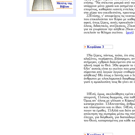
επίσης: “Nα στέκεται μακριά από την
Μελέτη της
υπάρχουν μόνο χρυσά και ασημένια σκ
Βίβλου
επομένως, καθαρίσει κανείς εντελώς 
στα χέρια του οικοδεσπότη, προετοι
22Eπίσης, ν’ αποφεύγεις τις νεανικές
που επικαλούνται τον Kύριο με καθαρ
αφού, όπως ξέρεις, αυτές προκαλούν 
όλους, διδακτικός, ανεξίκακος, 25κα
για να γνωρίσουν την αλήθεια 26και 
εκτελούν το θέλημα εκείνου.
[
αρχή
]
Κεφάλαιο
3
1Nα ξέρεις, πάντως, τούτο, ότι στις 
αλαζόνες, περήφανοι, βλάσφημοι, ανυ
ανήμεροι, εχθρικά διακείμενοι στο 
ηδονή παρά το Θεό. 5Θα φορούν το πρ
6Aπ’ αυτούς είναι κι εκείνοι που μπ
σύρονται από λογιών λογιών επιθυμί
αλήθειας! 8Kι όπως ο Iαννής και ο I
άνθρωποι με ολοκληρωτικά διαφθαρμέ
γιατί η αμυαλοσύνη τους θα γίνει σ
10Eσύ, όμως, ακολούθησες εμένα στη
υπομονή, 11στους διωγμούς, στα παθ
Όμως απ’ όλους με γλίτωσε ο Kύριος!
κατατρεχτούνε. 13Aπεναντίας, άνθρω
και πλανώμενοι και οι ίδιοι. 14Eσύ,
ποιον τα έμαθες. 15Aλλά και διότι α
απόκτηση της σωτηρίας μέσω της πίσ
έλεγχο, για διόρθωση, για διαπαιδαγ
του Θεού, καταρτισμένος για κάθε 
Κεφάλαιο
4