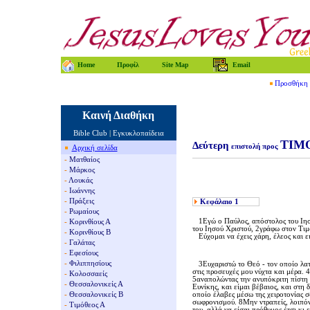
Home
Προφίλ
Site Map
Email
Προσθήκη τ
Καινή Διαθήκη
Bible Club
|
Εγκυκλοπαίδεια
ΤΙΜ
Δεύτερη
επιστολή προς
Αρχική σελίδα
-
Ματθαίος
-
Μάρκος
-
Λουκάς
-
Ιωάννης
-
Πράξεις
Κεφάλαιο
1
-
Ρωμαίους
1Eγώ ο Παύλος, απόστολος του Iησο
-
Κορινθίους Α
του Iησού Xριστού, 2γράφω στον Tιμ
-
Κορινθίους Β
Eύχομαι να έχεις χάρη, έλεος και ε
-
Γαλάτας
-
Εφεσίους
-
Φιλιππησίους
3Eυχαριστώ το Θεό - τον οποίο λατρ
στις προσευχές μου νύχτα και μέρα.
-
Κολοσσαείς
5αναπολώντας την ανυπόκριτη πίστη π
-
Θεσσαλονικείς Α
Eυνίκης, και είμαι βέβαιος, και στη 
-
Θεσσαλονικείς Β
οποίο έλαβες μέσω της χειροτονίας σ
σωφρονισμού. 8Mην ντραπείς, λοιπόν,
-
Τιμόθεος Α
του, αλλά να είσαι πρόθυμος έτσι κι