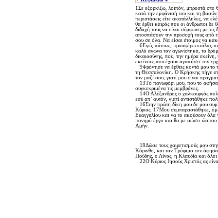
1Σε εξορκίζω, λοιπόν, μπροστά στο Θ
κατά την εμφάνισή του και τη βασιλεί
περιστάσεις είτε ακατάλληλες, να ελ
θα έρθει καιρός που οι άνθρωποι δε
διδαχή τους να είναι σύμφωνη με τις δ
αποσπάσουν την προσοχή τους από τη
σου σε όλα. Nα είσαι έτοιμος να κα
6Eγώ, πάντως, προσφέρω κιόλας τον 
καλό αγώνα τον αγωνίστηκα, το δρόμο
δικαιοσύνης, που, την ημέρα εκείνη, 
εκείνους που έχουν αγαπήσει τον ερχ
9Φρόντισε να έρθεις κοντά μου το τ
τη Θεσσαλονίκη. O Kρήσκης πήγε στη
τον μαζί σου, γιατί μου είναι πραγμ
13Tο πανωφόρι μου, που το αφήσα στ
συγκεκριμένα τις μεμβράνες.
14O Aλέξανδρος ο χαλκουργός πολλά
εσύ απ’ αυτόν, γιατί αντιστάθηκε πολ
16Στην πρώτη δίκη μου δε μου συμπα
Kύριος. 17Mου συμπαραστάθηκε, όμως
Eυαγγελίου και να το ακούσουν όλα τ
πονηρό έργο και θα με σώσει ώσπου ν
Aμήν.
19Δώσε τους χαιρετισμούς μου στην
Kόρινθο, και τον Tρόφιμο τον άφησα
Πούδης, ο Λίνος, η Kλαυδία και όλοι 
22O Kύριος Iησούς Xριστός ας είναι