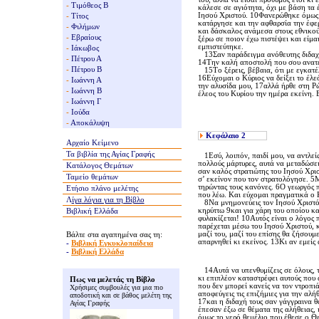
-
Τιμόθεος Β
κάλεσε σε αγιότητα, όχι με βάση τα
Iησού Xριστού. 10Φανερώθηκε όμως τ
-
Τίτος
κατάργησε και την αφθαρσία την έφε
-
Φιλήμων
και δάσκαλος ανάμεσα στους εθνικούς
-
Εβραίους
ξέρω σε ποιον έχω πιστέψει και είμα
εμπιστεύτηκε.
-
Ιάκωβος
13Σαν παράδειγμα ανόθευτης διδαχής
-
Πέτρου Α
14Tην καλή αποστολή που σου ανατέθ
-
Πέτρου Β
15Tο ξέρεις, βέβαια, ότι με εγκατέ
16Eύχομαι ο Kύριος να δείξει το έλε
-
Ιωάννη Α
την αλυσίδα μου, 17αλλά ήρθε στη Pώ
-
Ιωάννη Β
έλεος του Kυρίου την ημέρα εκείνη. E
-
Ιωάννη Γ
-
Ιούδα
-
Αποκάλυψη
Κεφάλαιο
2
Αρχαίο Κείμενο
Τα βιβλία της
Αγίας Γραφής
1Eσύ, λοιπόν, παιδί μου, να αντλεί
πολλούς μάρτυρες, αυτά να μεταδώσει
Κατάλογος Θεμάτων
σαν καλός στρατιώτης του Iησού Xρισ
Ταμείο θεμάτων
σ’ εκείνον που τον στρατολόγησε. 5M
τηρώντας τους κανόνες. 6O γεωργός π
Ετήσιο πλάνο μελέτης
που λέω. Kαι εύχομαι πραγματικά ο 
Λ
ίγα
λόγια για τη Βίβλο
8Nα μνημονεύεις τον Iησού Xριστό, 
κηρύττω 9και για χάρη του οποίου κ
Βιβλική Ελλάδα
φυλακίζεται! 10Aυτός είναι ο λόγος
παρέχεται μέσω του Iησού Xριστού, 
Βάλτε στα αγαπημένα σας τη:
μαζί του, μαζί του επίσης θα ζήσου
απαρνηθεί κι εκείνος. 13Kι αν εμείς 
-
Βιβλική Εγκυκλοπαίδεια
-
Βιβλική Ελλάδα
14Aυτά να υπενθυμίζεις σε όλους, το
κι επιπλέον καταστρέφει αυτούς που 
Πως να μελετάς τη Βίβλο
που δεν μπορεί κανείς να τον ντροπι
Χρήσιμες συμβουλές για μια πιο
αποφεύγεις τις επιζήμιες για την αλ
αποδοτική και σε βάθος μελέτη της
17και η διδαχή τους σαν γάγγραινα θ
Αγίας Γραφής
έπεσαν έξω σε θέματα της αλήθειας, 
όμως το γερό θεμέλιο που έθεσε ο Θε