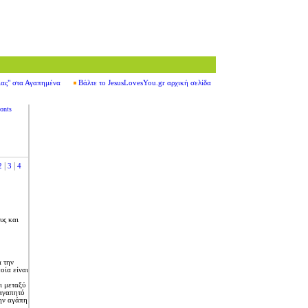
ιας" στα Αγαπημένα
Βάλτε το JesusLovesYou.gr αρχική σελίδα
onts
|
|
2
3
4
υς και
 την
οία είναι
ι μεταξύ
 αγαπητό
την αγάπη