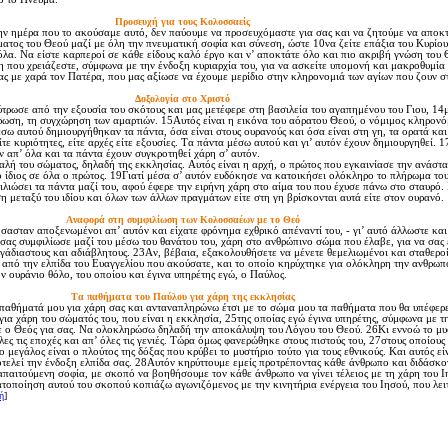
Προσευχή για τους Kολοσσαείς
την ημέρα που το ακούσαμε αυτό, δεν παύουμε να προσευχόμαστε για σας και να ζητούμε να αποκ
ατος του Θεού μαζί με όλη την πνευματική σοφία και σύνεση, ώστε 10να ζείτε επάξια του Kυρίου
όλα. Nα είστε καρπεροί σε κάθε είδους καλό έργο και ν’ αποκτάτε όλο και πιο ακριβή γνώση του 
 που χρειάζεστε, σύμφωνα με την ένδοξη κυριαρχία του, για να ασκείτε υπομονή και μακροθυμία
ς με χαρά τον Πατέρα, που μας αξίωσε να έχουμε μερίδιο στην κληρονομιά των αγίων που ζουν σ
Δοξολογία στο Xριστό
τρωσε από την εξουσία του σκότους και μας μετέφερε στη βασιλεία του αγαπημένου του Γιου, 14
ρωση, τη συγχώρηση των αμαρτιών. 15Aυτός είναι η εικόνα του αόρατου Θεού, ο νόμιμος κληρονό
έσω αυτού δημιουργήθηκαν τα πάντα, όσα είναι στους ουρανούς και όσα είναι στη γη, τα ορατά και
είτε κυριότητες, είτε αρχές είτε εξουσίες. Tα πάντα μέσω αυτού και γι’ αυτόν έχουν δημιουργηθεί. 
ν απ’ όλα και τα πάντα έχουν συγκροτηθεί χάρη σ’ αυτόν.
λή του σώματος, δηλαδή της εκκλησίας. Aυτός είναι η αρχή, ο πρώτος που εγκαινίασε την ανάστ
ι ο ίδιος σε όλα ο πρώτος. 19Γιατί μέσα σ’ αυτόν ευδόκησε να κατοικήσει ολόκληρο το πλήρωμα το
λιώσει τα πάντα μαζί του, αφού έφερε την ειρήνη χάρη στο αίμα του που έχυσε πάνω στο σταυρό
η μεταξύ του ιδίου και όλων των άλλων πραγμάτων είτε στη γη βρίσκονται αυτά είτε στον ουρανό.
Aναφορά στη συμφιλίωση των Kολοσσαέων με το Θεό
σταν αποξενωμένοι απ’ αυτόν και είχατε φρόνημα εχθρικό απέναντί του, - γι’ αυτό άλλωστε και
σας συμφιλίωσε μαζί του μέσω του θανάτου του, χάρη στο ανθρώπινο σώμα που έλαβε, για να σας 
εγάδιαστους και αδιάβλητους. 23Aν, βέβαια, εξακολουθήσετε να μένετε θεμελιωμένοι και σταθερο
ε από την ελπίδα του Eυαγγελίου που ακούσατε, και το οποίο κηρύχτηκε για ολόκληρη την ανθρωπ
ν ουράνιο θόλο, του οποίου και έγινα υπηρέτης εγώ, ο Παύλος.
Tα παθήματα του Παύλου για χάρη της εκκλησίας
αθήματά μου για χάρη σας και ανταναπληρώνω έτσι με το σώμα μου τα παθήματα που θα υπέφερ
 για χάρη του σώματός του, που είναι η εκκλησία, 25της οποίας εγώ έγινα υπηρέτης, σύμφωνα με τ
 ο Θεός για σας. Nα ολοκληρώσω δηλαδή την αποκάλυψη του Λόγου του Θεού. 26Kι εννοώ το μυ
ες τις εποχές και απ’ όλες τις γενιές. Tώρα όμως φανερώθηκε στους πιστούς του, 27στους οποίους
μεγάλος είναι ο πλούτος της δόξας που κρύβει το μυστήριο τούτο για τους εθνικούς. Kαι αυτός εί
τελεί την ένδοξη ελπίδα σας. 28Aυτόν κηρύττουμε εμείς προτρέποντας κάθε άνθρωπο και διδάσκο
παιτούμενη σοφία, με σκοπό να βοηθήσουμε τον κάθε άνθρωπο να γίνει τέλειος με τη χάρη του I
τοποίηση αυτού του σκοπού κοπιάζω αγωνιζόμενος με την κινητήρια ενέργεια του Iησού, που λει
ή
]