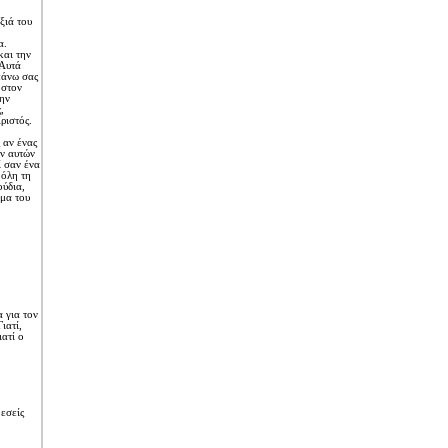
ξιά του
α.
και την
7Aυτά
πάνω σας
 στον
ην
,
ριστός.
 αν ένας
ων αυτών
ί σαν ένα
 όλη τη
ούδια,
ομα του
 για τον
ιατί,
ιατί ο
εσείς