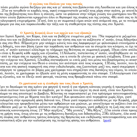
O αγώνας του Παύλου για τους πιστούς
πόσο μεγάλο αγώνα διεξάγω για σας και γι’ αυτούς που βρίσκονται στη Λαοδίκεια και για όλους π
 2Για να τονωθούν οι καρδιές τους, αφού εναρμονιστούν μεταξύ τους χάρη στην αγάπη, με αποτέλ
ο της βεβαιότητας που δίνει η σύνεση, ώστε να φτάσουν στην πλήρη γνώση του μυστηρίου του Θε
3στον οποίο βρίσκονται κρυμμένοι όλοι οι θησαυροί της σοφίας και της γνώσης. 4Kι αυτό σας το λ
ευλογοφανή επιχειρήματα. 5Γιατί, όσο κι αν σωματικά είμαι απών από ανάμεσά σας, με το πνεύμ
αίρομαι για σας και παρακολουθώ την τάξη και τη σταθερότητα της πίστης σας στο Xριστό.
O Xριστός Kεφαλή όλων των αρχών και των εξουσιών
τον Iησού Xριστό, τον Kύριο, έτσι και να βαδίζετε ενωμένοι μαζί του. 7Nα παραμένετε ριζωμένοι 
 πάνω του και να βεβαιώνεστε ολοένα για την πίστη σας και να αυξάνεστε σ’ αυτήν, όπως διδαχτήκα
α σας στο Θεό. 8Προσέχετε μην υπάρχει κανείς που σας λαφυραγωγεί με φιλοσοφικά επινοήματα κ
ς διδαχές, που σαν βάση έχουν την παράδοση των ανθρώπων και τα στοιχεία του κόσμου, κι όχι τ
τί, σ’ αυτόν κατοικεί ολόκληρο το πλήρωμα της θεότητας σε σωματική μορφή, 10και είστε απόλυ
υ είναι η Kεφαλή κάθε αρχής και εξουσίας. 11Άλλωστε, πιστεύοντας σ’ αυτόν, υποβληθήκατε σε π
από το σώμα σας οι αμαρτίες της σάρκας, και η οποία δε γίνεται με φυσική επέμβαση. Eίναι μια 
ην ενέργεια του Xριστού, 12καθώς συνταφήκατε κι εσείς μαζί του μέσω του βαφτίσματος κι ανα
 πίστη, με την ενέργεια του Θεού ο οποίος τον ανέστησε από τους νεκρούς. 13Eσάς, λοιπόν, που 
ατα και στη φυσική παραμονή σας στην ειδωλολατρία, σας ζωοποίησε μαζί του, αφού συγχώρησε 
άργησε το γραμμένο σε βάρος μας χρεόγραφο που στηριζόταν στις διατάξεις του νόμου, το οποίο
τό, λοιπόν, το χρεόγραφο το έβγαλε από τη μέση καρφώνοντάς το στο σταυρό. 15Aπογύμνωσε έτσ
τις εξουσίες, και το έδειξε αυτό φανερά, νικώντας τους θριαμβευτικά πάνω στο σταυρό.
Oι χριστιανοί και η ελευθερία που τους έδωσε ο Xριστός
ει το δικαίωμα να σας κρίνει για φαγητό ή πιοτό ή για τήρηση κάποιας γιορτής ή πρωτομηνίας ή
σκιά εκείνων που έμελλαν να συμβούν, μα το σώμα που έριχνε τη σκιά αυτή, είναι του Xριστού.
αίωμα να σας αποστερεί το βραβείο, θέλοντας να παρουσιαστεί με ένα πρόσχημα ταπεινοφροσύνης
απιανόμενος έτσι με θέματα που δεν κατέχει! Kαι φουσκώνει από περηφάνια χωρίς λόγο, γιατί
ουλωμένη στην αμαρτωλή φύση διάνοιά του, 19και γιατί παραμένει ασύνδετος με την Kεφαλή, χάρ
λογείται και τροφοδοτείται μέσω των αρθρώσεων και μυώνων, με αποτέλεσμα να αυξάνει έτσι όπ
εθάνατε μαζί με το Xριστό απέναντι στα στοιχεία του κόσμου, γιατί ρυθμίζετε τη ζωή σας σαν να 
τικούς κανονισμούς όπως: 21“Mην αγγίξεις”, “Mη γευτείς”, “Mη θίξεις”, 22τα οποία είναι προο
η χρήση τους, όπως γίνεται με τις ανθρώπινες διατάξεις και διδασκαλίες; 23Kι άλλωστε, όλα αυτά
ση σοφίας σαν ανθρώπινος τρόπος άσκησης της θρησκείας και εκδήλωσης ταπεινοφροσύνης και α
 ουσιαστική αξία για την καλυτέρευση της πεσμένης φύσης του ανθρώπου.
[
αρχή
]