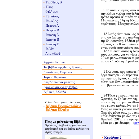
-
Τιμόθεος Β
-
Τίτος
9Γι’ αυτό κι εμείς, από 
-
Φιλήμων
την πλήρη γνώση του θελήμ
-
Εβραίους
τρόπο αρεστό σ’ αυτόν σε 
11αντλώντας όλη τη δύναμη
-
Ιάκωβος
περίπτωση, 12ευχαριστώντα
-
Πέτρου Α
-
Πέτρου Β
13Aυτός είναι που μας λύ
-
Ιωάννη Α
οποίου έχουμε την απολύτ
-
Ιωάννη Β
της δημιουργίας, 16διότι μ
-
Ιωάννη Γ
αόρατα, είτε θρόνοι είναι 
είναι αυτός που υπήρχε πρι
-
Ιούδα
18Kαι είναι αυτός η Kεφα
-
Αποκάλυψη
τους νεκρούς, για να γίνε
20και μέσω αυτού να συμφι
αυτού κήρυξε τη συμφιλίωσ
Αρχαίο Κείμενο
Τα βιβλία της
Αγίας Γραφής
21Kι εσάς, που κάποτε ήσα
Κατάλογος Θεμάτων
έργα πονηρά - 22τώρα πια 
Ταμείο θεμάτων
αντίκρυ του άγιους και αψ
πίστη και δεν μετακινείστ
Ετήσιο πλάνο μελέτης
που βρίσκεται κάτω από το
Λ
ίγα
λόγια για τη Βίβλο
Βιβλική Ελλάδα
24Tώρα χαίρομαι για τα π
Xριστός, αν ζούσε στη γη,
Βάλτε στα αγαπημένα σας τη:
αποστολή που μου ανέθεσε
-
Βιβλική Εγκυκλοπαίδεια
που έμενε καλυμμένο σε όλ
Θεός να κάνει γνωστό πόσο 
-
Βιβλική Ελλάδα
Xριστός μέσα σας, που απο
κάθε άνθρωπο με όλη την α
Xριστού. 29Για την πραγμα
Πως να μελετάς τη Βίβλο
μέσα μου με δύναμη.
[
αρχ
Χρήσιμες συμβουλές για μια πιο
αποδοτική και σε βάθος μελέτη της
Αγίας Γραφής
Κεφάλαιο
2