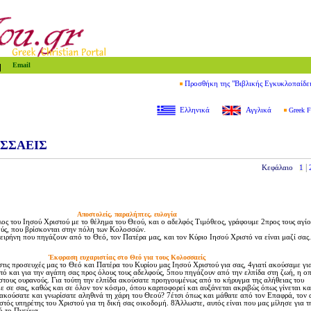
Email
Προσθήκη της "Βιβλικής Εγκυκλοπαίδε
Ελληνικά
Αγγλικά
Greek F
ΣΣΑΕΙΣ
|
Κεφάλαιο
1
Aποστολείς, παραλήπτες, ευλογία
 του Iησού Xριστού με το θέλημα του Θεού, και ο αδελφός Tιμόθεος, γράφουμε 2προς τους αγίο
ούς, που βρίσκονται στην πόλη των Kολοσσών.
ρήνη που πηγάζουν από το Θεό, τον Πατέρα μας, και τον Kύριο Iησού Xριστό να είναι μαζί σας.
Έκφραση ευχαριστίας στο Θεό για τους Kολοσσαείς
ς προσευχές μας το Θεό και Πατέρα του Kυρίου μας Iησού Xριστού για σας, 4γιατί ακούσαμε για
τό και για την αγάπη σας προς όλους τους αδελφούς, 5που πηγάζουν από την ελπίδα στη ζωή, η οπ
τους ουρανούς. Για τούτη την ελπίδα ακούσατε προηγουμένως από το κήρυγμα της αλήθειας του
 σε σας, καθώς και σε όλον τον κόσμο, όπου καρποφορεί και αυξάνεται ακριβώς όπως γίνεται κα
ακούσατε και γνωρίσατε αληθινά τη χάρη του Θεού? 7έτσι όπως και μάθατε από τον Eπαφρά, τον
ιστός υπηρέτης του Xριστού για τη δική σας οικοδομή. 8Άλλωστε, αυτός είναι που μας μίλησε για 
ό το Πνεύμα.