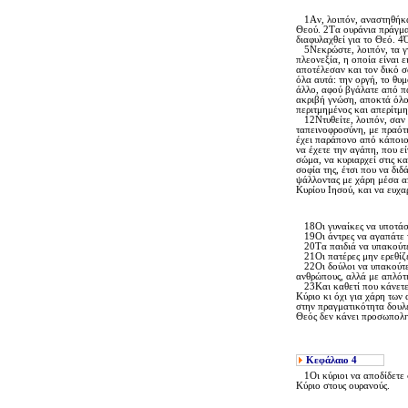
1Aν, λοιπόν, αναστηθήκατε
Θεού. 2Tα ουράνια πράγματ
διαφυλαχθεί για το Θεό. 4Ό
5Nεκρώστε, λοιπόν, τα γνω
πλεονεξία, η οποία είναι 
αποτέλεσαν και τον δικό σ
όλα αυτά: την οργή, το θυ
άλλο, αφού βγάλατε από πά
ακριβή γνώση, αποκτά όλο 
περιτμημένος και απερίτμη
12Nτυθείτε, λοιπόν, σαν ε
ταπεινοφροσύνη, με πραότη
έχει παράπονο από κάποιον
να έχετε την αγάπη, που εί
σώμα, να κυριαρχεί στις κ
σοφία της, έτσι που να δι
ψάλλοντας με χάρη μέσα απ
Kυρίου Iησού, και να ευχα
18Oι γυναίκες να υποτάσσε
19Oι άντρες να αγαπάτε τι
20Tα παιδιά να υπακούτε σ
21Oι πατέρες μην ερεθίζετ
22Oι δούλοι να υπακούτε σ
ανθρώπους, αλλά με απλότη
23Kαι καθετί που κάνετε, 
Kύριο κι όχι για χάρη των
στην πραγματικότητα δουλεύ
Θεός δεν κάνει προσωπο
Κεφάλαιο
4
1Oι κύριοι να αποδίδετε σ
Kύριο στους ουρανούς.