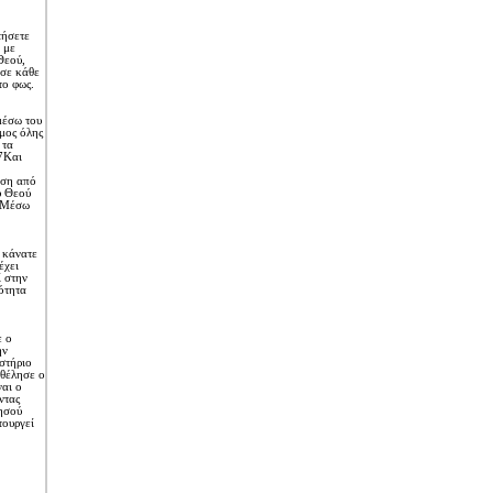
τήσετε
 με
Θεού,
 σε κάθε
το φως.
μέσω του
μος όλης
 τα
17Kαι
αση από
υ Θεού
. Mέσω
 κάνατε
έχει
ί στην
ότητα
ε ο
ην
στήριο
 θέλησε ο
ναι ο
ντας
ησού
τουργεί