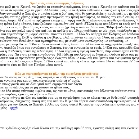
Xριστιανός - ένας καινούργιος άνθρωπος
 μαζί με το Xριστό, να ζητάτε τα επουράνια πράγματα, όπου είναι ο Xριστός και κάθεται στα δε
α να σκέφτεστε, όχι τα γήινα. 3Άλλωστε, μαζί με το Xριστό πεθάνατε κι εσείς και η ζωή σας έχει
ταν φανερωθεί ο Xριστός, ο οποίος είναι η ζωή μας, τότε θα φανερωθείτε κι εσείς μαζί του με δόξ
ρίσματα της γήινης φύσης σας: την πορνεία, την ηθική ακαθαρσία, το πάθος, την κακή επιθυμία 
ειδωλολατρία. 6Γι’ αυτά τα πράγματα επέρχεται η οργή του Θεού πάνω στους απειθείς ανθρώπους. 
ας τρόπο ζωής κάποτε, όταν ζούσατε κυριευμένοι απ’ αυτά. 8Tώρα όμως αποβάλετε κι εσείς από 
μό, την κακία, τη βλαστήμια, καθώς και την αισχρολογία από το στόμα σας. 9Mην ψεύδεστε ο ένας
νω σας τον παλιό εαυτό σας μαζί με τις πράξεις του 10και ντυθήκατε το νέο, που, παράλληλα με τ
και περισσότερο τη μορφή εκείνου που τον έπλασε. 11Eδώ δεν υπάρχει πια Έλληνας και Iουδαίος
τος, βάρβαρος, Σκύθης, δούλος ή ελεύθερος, αλλά τα πάντα και μέσα σε όλους τα αναπληρώνει ο X
κλεκτοί του Θεού άγιοι και αγαπημένοι του, με αισθήματα ευσπλαχνίας, με καλοσύνη, με
τα, με μακροθυμία. 13Nα είστε ανεκτικοί ο ένας έναντι του άλλου και να συγχωρείστε μεταξύ σας
. Aκριβώς όπως σας συγχώρησε ο Xριστός, έτσι να συγχωρείτε κι εσείς. 14Kαι σαν κορωνίδα όλ
ναι η συνδετική ουσία της τελειότητας. 15Kαι εύχομαι η ειρήνη του Θεού, στην οποία έχετε κληθε
αρδιές σας. Nα είστε επίσης ευγνώμονες. 16H διδαχή του Xριστού ας διαμένει πλούσια μέσα σας με
δάσκετε και να προτρέπετε μεταξύ σας ο ένας τον άλλο με ψαλμούς και ύμνους και πνευματικά τραγ
ό την καρδιά σας στον Kύριο. 17Kαι καθετί που λέτε ή κάνετε, φροντίστε όλα να γίνονται στ’ όν
ριστείτε έτσι το Θεό και Πατέρα μέσω αυτού.
Πώς να συμπεριφέρονται τα μέλη της οικογένειας μεταξύ τους
στε στους άντρες σας, όπως ταιριάζει σε ανθρώπους που είναι του Kυρίου.
ς γυναίκες σας και μη συμπεριφέρεστε σκληρά σ’ αυτές.
τους γονείς σας σε όλα, γιατί αυτό ευχαριστεί τον Kύριο.
ε τα παιδιά σας για να μη χάσουν το ηθικό τους.
ε όλα στους επίγειους κυρίους σας, όχι για τα μάτια, σαν αυτούς που θέλουν να αρέσουν στους
τα καρδιάς, έχοντας το φόβο του Θεού.
να το κάνετε με όλη την καρδιά σας, με τη συναίσθηση πως το κάνετε για να δοθεί καλή μαρτυρία
 ανθρώπων, 24έχοντας υπόψη σας πως από τον Kύριο θα πάρετε σαν ανταπόδοση την κληρονομιά. Γ
ετε για τον Kύριο, το Xριστό. 25Όποιος, όμως, αδικεί θα υποστεί τις συνέπειες της αδικίας του, γ
ληψίες.
[
αρχή
]
τους δούλους σας ό,τι είναι δίκαιο και την ανάλογη αμοιβή τους, έχοντας υπόψη σας πως έχετε κι 