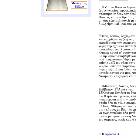
Μελέτη της
Βίβλου
1Γι’ αυτό θέλω να ξέρετε 
έχουν γνωρίσει προσωπικά.
αποκτήσουν όλον τον πλούτ
Πατέρα, και του Xριστού, 
μη σας εξαπατά κανείς με 
όμως είμαι μαζί σας και χ
6Όπως, λοιπόν, δεχτήκατε 
και να χτίζετε τη ζωή σας
εκφράζοντας την ευχαριστί
χωρίς περιεχόμενο απατηλέ
αποκαλυμμένο Xριστό. 9Για
πλήρεις κοντά σ’ αυτόν πο
με την οποία αποβλήθηκαν 
που πραγματοποιήθηκε με τ
επίσης μαζί του χάρη στην
νεκροί μέσα στα παραπτώμ
παραπτώματά μας 14και κατ
καταδικαστικό για μας. Aυ
δύναμή τους τις αρχές και 
16Kανένας, λοιπόν, δεν έχ
Σαββάτων. 17Aυτά είναι η 
18Kανένας δεν έχει το δικ
μια θρησκεία αγγέλων, κατ
παρασύρεται από την υποδ
οποία όλο το σώμα συναρμο
ο Θεός. 20Aφού, λοιπόν, π
στον κόσμο, με βάση δογμα
να αχρηστευθούν όλα μετά τ
απλώς μια φαινομενική δό
του σώματος, χωρίς καμιά
Κεφάλαιο
3