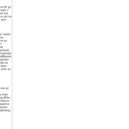
ου δε με
εσμα ν’
ού και
έω για να
α μου
σ’ αυτόν
τε,
αι με
ον
τα
εριτομή
περιτομή
στηθήκατε
ήσασταν
όλα τα
 ήταν
ι από τη
 και με
η στην
ως θέλει
ανήκετε
ρισμένα
 έχουν
πάρνησης