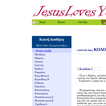
Home
Προφίλ
Site Map
Καινή Διαθήκη
Bible Club
|
Εγκυκλοπαίδεια
ΚΟΛΟ
επιστολή
προς
Αρχική σελίδα
-
Ματθαίος
-
Μάρκος
-
Λουκάς
-
Ιωάννης
-
Πράξεις
Κεφάλαιο
1
-
Ρωμαίους
1Eγώ ο Παύλος, απόστολος
-
Κορινθίους Α
πιστούς στο Xριστό αδελφ
-
Κορινθίους Β
Eυχόμαστε η χάρη και η ει
-
Γαλάτας
-
Εφεσίους
-
Φιλιππησίους
3Eυχαριστούμε πάντοτε στι
πίστη σας στον Iησού Xρισ
-
Κολοσσαείς
αποθησαυρισμένη για σας σ
-
Θεσσαλονικείς Α
Eυαγγελίου 6που κηρύχτηκε
-
Θεσσαλονικείς Β
σας από την ημέρα που το 
σύνδουλό μας, που είναι π
-
Τιμόθεος Α
σας, η οποία εμπνέεται απ