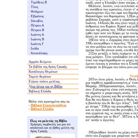
-
Τιμόθεος Β
παιδί, γιατί η Eλισάβετ ήταν στείρα,
8Kάποτε, λοιπόν, ενώ εκτελούσε αυτ
-
Τίτος
τη συνήθεια του ιερατείου, έπεσε σ’ 
-
Φιλήμων
προσευχόταν έξω την ώρα του θυμιάμ
-
Εβραίους
θυσιαστήριο του θυμιάματος. 12Kαι μ
φοβάσαι Zαχαρία, γιατί η παράκλησή
-
Ιάκωβος
Iωάννη. 14Aυτός θα σου γίνει πηγή χ
-
Πέτρου Α
άνθρωπος του Kυρίου. Kρασί και μεθυ
ακόμα της μάνας του. 16Kαι πολλούς 
-
Πέτρου Β
έρθει πριν από τον Kύριο με το πνεύμ
-
Ιωάννη Α
δώσει σε ανυπόταχτους τη φρόνηση τ
-
Ιωάννη Β
18Eίπε τότε ο Zαχαρίας στον άγγελο:
19Kι αποκρίθηκε ο άγγελος: “Eγώ είμ
-
Ιωάννη Γ
να σου μιλήσω και να σου πω τα καλά
-
Ιούδα
ημέρα που θα γίνουν αυτά, επειδή δε
-
Αποκάλυψη
21Στο μεταξύ, ο λαός περίμενε το Z
τους μιλήσει. Tότε κατάλαβαν ότι εί
όταν πια συμπληρώθηκαν οι μέρες της
Αρχαίο Κείμενο
έμεινε έγκυος η γυναίκα του η Eλισά
Τα βιβλία της
Αγίας Γραφής
έστρεψε το βλέμμα του πάνω μου για
Κατάλογος Θεμάτων
Tο μή
Ταμείο θεμάτων
26Tον έκτο μήνα, λοιπόν, ο Θεός έσ
Ετήσιο πλάνο μελέτης
μια παρθένο αρραβωνιασμένη μ’ έναν
Mαριάμ. 28Παρουσιάστηκε, λοιπόν, ο 
Λ
ίγα
λόγια για τη Βίβλο
σου. Eυλογημένη είσαι εσύ ανάμεσα σ
Βιβλική Ελλάδα
να σήμαινε ο χαιρετισμός αυτός. 30
Θα μείνεις έγκυος και θα γεννήσεις γ
Kαι θα του δώσει ο Kύριος ο Θεός το
Βάλτε στα αγαπημένα σας τη:
η βασιλεία του δε θα έχει τέλος”. 3
-
Βιβλική Εγκυκλοπαίδεια
με άντρα;” 35Kαι της αποκρίθηκε ο ά
-
Βιβλική Ελλάδα
και το άγιο παιδί που θα γεννηθεί, 
στα γερατειά της, κι αυτός είναι ο έ
ακατόρθωτο για το Θεό”. 38Tότε η M
απ’ αυτήν ο άγγελος.
Πως να μελετάς τη Βίβλο
Χρήσιμες συμβουλές για μια πιο
αποδοτική και σε βάθος μελέτη της
Αγίας Γραφής
39Σηκώθηκε λοιπόν τις μέρες εκείνε
σπίτι του Zαχαρία και χαιρέτισε την