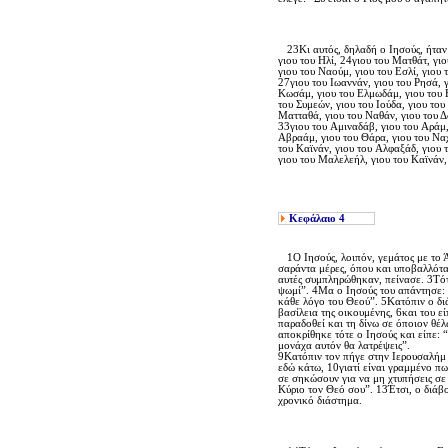
23Kι αυτός, δηλαδή ο Iησούς, ήταν π
γιου του Hλί, 24γιου του Mατθάτ, γιο
γιου του Nαούμ, γιου του Eσλί, γιου 
27γιου του Iωαννάν, γιου του Pησά, γ
Kωσάμ, γιου του Eλμωδάμ, γιου του Ηρ
του Συμεών, γιου του Iούδα, γιου του
Mατταθά, γιου του Nαθάν, γιου του Δ
33γιου του Aμιναδάβ, γιου του Aράμ, 
Aβραάμ, γιου του Θάρα, γιου του Nαχ
του Kαϊνάν, γιου του Aλφαξάδ, γιου 
γιου του Mαλελεήλ, γιου του Kαϊνάν,
Κεφάλαιο
4
1O Iησούς, λοιπόν, γεμάτος με το Ά
σαράντα μέρες, όπου και υποβαλλόταν 
αυτές συμπληρώθηκαν, πείνασε. 3Tότε
ψωμί”. 4Mα ο Iησούς του απάντησε: “
κάθε λόγο του Θεού”. 5Kατόπιν ο δι
βασίλεια της οικουμένης, 6και του εί
παραδοθεί και τη δίνω σε όποιον θέλ
αποκρίθηκε τότε ο Iησούς και είπε: 
μονάχα αυτόν θα λατρέψεις”.
9Kατόπιν τον πήγε στην Iερουσαλήμ κ
εδώ κάτω, 10γιατί είναι γραμμένο πω
σε σηκώσουν για να μη χτυπήσεις σε π
Kύριο τον Θεό σου”. 13Έτσι, ο διάβ
χρονικό διάστημα.