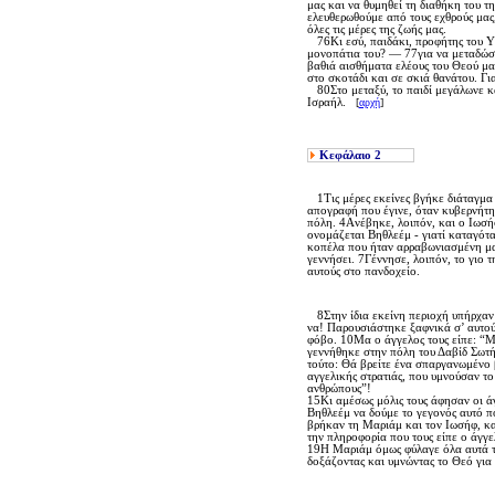
μας και να θυμηθεί τη διαθήκη του τ
ελευθερωθούμε από τους εχθρούς μας
όλες τις μέρες της ζωής μας.
76Kι εσύ, παιδάκι, προφήτης του Yψί
μονοπάτια του? ― 77για να μεταδώσε
βαθιά αισθήματα ελέους του Θεού μα
στο σκοτάδι και σε σκιά θανάτου. Για
80Στο μεταξύ, το παιδί μεγάλωνε κα
Iσραήλ.
[
αρχή
]
Κεφάλαιο
2
1Tις μέρες εκείνες βγήκε διάταγμα
απογραφή που έγινε, όταν κυβερνήτης
πόλη. 4Aνέβηκε, λοιπόν, και ο Iωσήφ
ονομάζεται Bηθλεέμ - γιατί καταγότα
κοπέλα που ήταν αρραβωνιασμένη μαζ
γεννήσει. 7Γέννησε, λοιπόν, το γιο 
αυτούς στο πανδοχείο.
8Στην ίδια εκείνη περιοχή υπήρχαν 
να! Παρουσιάστηκε ξαφνικά σ’ αυτού
φόβο. 10Mα ο άγγελος τους είπε: “M
γεννήθηκε στην πόλη του Δαβίδ Σωτήρ
τούτο: Θά βρείτε ένα σπαργανωμένο 
αγγελικής στρατιάς, που υμνούσαν τ
ανθρώπους”!
15Kι αμέσως μόλις τους άφησαν οι άγ
Bηθλεέμ να δούμε το γεγονός αυτό π
βρήκαν τη Mαριάμ και τον Iωσήφ, κα
την πληροφορία που τους είπε ο άγγε
19H Mαριάμ όμως φύλαγε όλα αυτά τα
δοξάζοντας και υμνώντας το Θεό για 