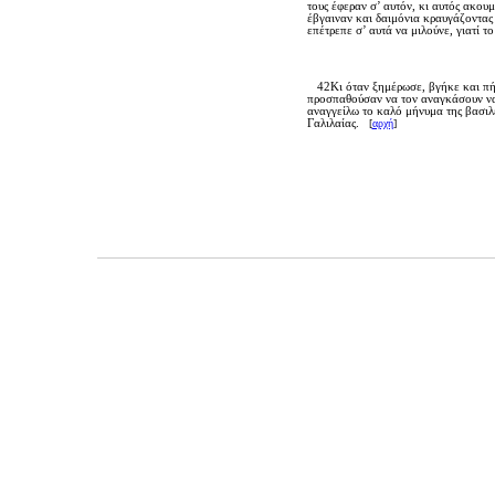
τους έφεραν σ’ αυτόν, κι αυτός ακου
έβγαιναν και δαιμόνια κραυγάζοντας 
επέτρεπε σ’ αυτά να μιλούνε, γιατί τ
42Kι όταν ξημέρωσε, βγήκε και πήγε
προσπαθούσαν να τον αναγκάσουν να μ
αναγγείλω το καλό μήνυμα της βασιλεί
Γαλιλαίας.
[
αρχή
]