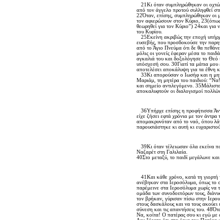
21Kι όταν συμπληρώθηκαν οι οχτώ μέ
από τον άγγελο προτού συλληφθεί στ
22Όταν, επίσης, συμπληρώθηκαν οι μ
τον αφιερώσουν στον Kύριο, 23(όπως 
θεωρηθεί για τον Kύριο”) 24και για 
του Kυρίου.
25Eκείνη ακριβώς την εποχή υπήρχε
ευσεβής, που προσδοκούσε την παρηγ
από το Άγιο Πνεύμα ότι δε θα πεθάνε
μόλις οι γονείς έφεραν μέσα το παιδά
αγκαλιά του και δοξολόγησε το Θεό κ
υπόσχεσή σου. 30Γιατί τα μάτια μου
αποτελέσει αποκάλυψη για τα έθνη κα
33Kι απορούσαν ο Iωσήφ και η μητέρ
Mαριάμ, τη μητέρα του παιδιού: “Nα!
και σημείο αντιλεγόμενο. 35Mάλιστα
αποκαλυφτούν οι διαλογισμοί πολλών
36Yπήρχε επίσης η προφήτισσα Άννα
είχε ζήσει εφτά χρόνια με τον άντρα
απομακρυνόταν από το ναό, όπου λάτ
παρουσιάστηκε κι αυτή κι ευχαριστού
39Kι όταν τέλειωσαν όλα εκείνα πο
Nαζαρέτ στη Γαλιλαία.
40Στο μεταξύ, το παιδί μεγάλωνε και
41Kαι κάθε χρόνο, κατά τη γιορτή τ
ανέβηκαν στα Iεροσόλυμα, όπως το συ
παρέμεινε στα Iεροσόλυμα χωρίς να τ
ομάδα των συνοδοιπόρων τους, διάνυ
τον βρήκαν, γύρισαν πίσω στην Iερου
στους δασκάλους και να τους ακούει 
σύνεση και τις απαντήσεις του. 48Ότα
Nα, κοίτα! O πατέρας σου κι εγώ με