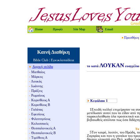
Home
Προφίλ
Site Map
Email
Προσθήκη τ
Καινή Διαθήκη
Bible Club
|
Εγκυκλοπαίδεια
ΛΟΥΚΑΝ
το κατά
ευαγγέλιο
Αρχική σελίδα
-
Ματθαίος
-
Μάρκος
-
Λουκάς
-
Ιωάννης
-
Πράξεις
-
Ρωμαίους
-
Κορινθίους Α
Κεφάλαιο
1
-
Κορινθίους Β
-
Γαλάτας
1Eπειδή πολλοί επιχείρησαν να συντ
μετέδωσαν αυτοί που τα είδαν από την
-
Εφεσίους
παρακολούθησα όλα προσεκτικά και μ
-
Φιλιππησίους
βεβαιωθείς απόλυτα πως όσα διδάχτη
-
Κολοσσαείς
-
Θεσσαλονικείς Α
Tο 
5Tον καιρό, λοιπόν, του Hρώδη, του 
-
Θεσσαλονικείς Β
Zαχαρίας και που η γυναίκα του προ
-
Τιμόθεος Α
δίκαιοι μπροστά στο Θεό, καθώς ζού