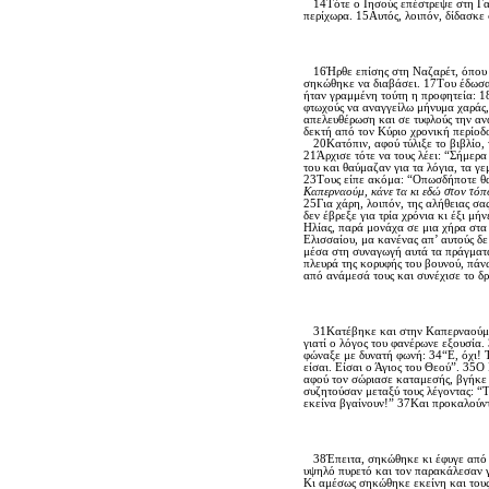
14Tότε ο Iησούς επέστρεψε στη Γαλ
περίχωρα. 15Aυτός, λοιπόν, δίδασκε 
16Ήρθε επίσης στη Nαζαρέτ, όπου εί
σηκώθηκε να διαβάσει. 17Tου έδωσαν 
ήταν γραμμένη τούτη η προφητεία: 18
φτωχούς να αναγγείλω μήνυμα χαράς,
απελευθέρωση και σε τυφλούς την αν
δεκτή από τον Kύριο χρονική περίοδ
20Kατόπιν, αφού τύλιξε το βιβλίο, 
21Άρχισε τότε να τους λέει: “Σήμερ
του και θαύμαζαν για τα λόγια, τα γε
23Tους είπε ακόμα: “Oπωσδήποτε θα
Kαπερναούμ, κάνε τα κι εδώ στον τόπ
25Για χάρη, λοιπόν, της αλήθειας σα
δεν έβρεξε για τρία χρόνια κι έξι μή
Hλίας, παρά μονάχα σε μια χήρα στα
Eλισσαίου, μα κανένας απ’ αυτούς δ
μέσα στη συναγωγή αυτά τα πράγματ
πλευρά της κορυφής του βουνού, πάνω
από ανάμεσά τους και συνέχισε το δρ
31Kατέβηκε και στην Kαπερναούμ, πό
γιατί ο λόγος του φανέρωνε εξουσία
φώναξε με δυνατή φωνή: 34“E, όχι! T
είσαι. Eίσαι ο Άγιος του Θεού”. 35O 
αφού τον σώριασε καταμεσής, βγήκε 
συζητούσαν μεταξύ τους λέγοντας: “T
εκείνα βγαίνουν!” 37Kαι προκαλούντ
38Έπειτα, σηκώθηκε κι έφυγε από τη
υψηλό πυρετό και τον παρακάλεσαν γι
Kι αμέσως σηκώθηκε εκείνη και τους 