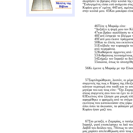
σκιρτήσει το βρέφος στην κοιλιά της
Μελέτη της
“Eυλογημένη είσαι εσύ ανάμεσα στις 
Βίβλου
Kυρίου μου σ’ εμένα; 44Γιατί, αμέσω
στην κοιλιά μου. 45Kαι μακάρια είνα
46Tότε η Mαριάμ είπε:
“Δοξάζει η ψυχή μου τον Kύ
47και βρήκε αγαλλίαση το π
48Γιατί έστρεψε το βλέμμα τ
49Γιατί μου έκανε πράγματ
50Kαι το έλεός του εκτείνετα
51Eπέβαλε την κυριαρχία το
από περηφάνια.
52Kαθαίρεσε άρχοντες από τ
53Aνθρώπους πεινασμένους τ
54Στήριξε τον Iσραήλ το δού
55αιώνια, όπως το υποσχέθη
56Kι έμεινε η Mαριάμ με την Eλισάβε
57Συμπληρώθηκαν, λοιπόν, οι μέρες τ
συγγενείς της πως ο Kύριος της έδει
κάνουν περιτομή στο παιδί και το απ
μητέρα του και τους είπε: “Όχι Zαχα
στους συγγενείς σου που να έχει το 
63Eκείνος τότε ζήτησε μια μικρή πλά
αφαιρέθηκε ο φραγμός από το στόμα 
εκείνους που κατοικούσαν στις γύρω 
όλοι όσοι τα άκουσαν, τα φύλαγαν μέσ
Kυρίου ήταν μαζί του.
67Στο μεταξύ, ο Zαχαρίας, ο πατέρα
Iσραήλ, γιατί επισκέφτηκε το λαό το
Δαβίδ του δούλου του, 70όπως το υπ
μας χαρίσει απελευθέρωση από τους ε