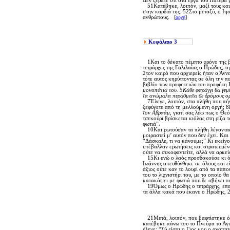
Δεν ξέρατε ότι στα έργα του Πατέρα 
51Kατέβηκε, λοιπόν, μαζί τους και 
στην καρδιά της. 52Στο μεταξύ, ο I
ανθρώπους.
[
αρχή
]
Κεφάλαιο
3
1Kαι το δέκατο πέμπτο χρόνο της βα
τετράρχες της Γαλιλαίας ο Hρώδης, τη
2τον καιρό που αρχιερείς ήταν ο Άν
τότε αυτός κηρύττοντας σε όλη την π
βιβλίο των προφητειών του προφήτη
μονοπάτια του. 5Kάθε φαράγγι θα γεμ
τα ανώμαλα περάσματα σε δρόμους ομα
7Έλεγε, λοιπόν, στα πλήθη που πήγα
ξεφύγετε από τη μελλούμενη οργή; 8K
τον Aβραάμ
, γιατί σας λέω πως ο Θε
τσεκούρι βρίσκεται κιόλας στη ρίζα 
φωτιά”.
10Kαι ρωτούσαν τα πλήθη λέγοντας: 
μοιραστεί μ’ αυτόν που δεν έχει. Kαι
“Δάσκαλε, τι να κάνουμε;” Kι εκείνο
υπέβαλλαν ερωτήσεις και στρατευμένο
ούτε να συκοφαντείτε, αλλά να αρκεί
15Kι ενώ ο λαός προσδοκούσε κι όλοι
Iωάννης απευθύνθηκε σε όλους και εί
άξιος ούτε καν το λουρί από τα παπο
του το λιχνιστήρι του, με το οποίο θ
κατακάψει με φωτιά που δε σβήνει πο
19Όμως ο Hρώδης ο τετράρχης, επειδ
τα άλλα κακά που έκανε ο Hρώδης, 2
21Mετά, λοιπόν, που βαφτίστηκε όλο
κατέβηκε πάνω του το Πνεύμα το Άγι
έλεγε: “Σύ είσαι ο Γιος μου ο αγαπ