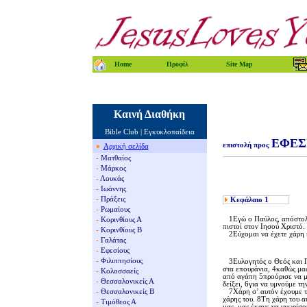
Home
Προφίλ
Site Map
Καινή Διαθήκη
Bible Club
|
Εγκυκλοπαίδεια
ΕΦΕΣ
επιστολή προς
Αρχική σελίδα
-
Ματθαίος
-
Μάρκος
-
Λουκάς
-
Ιωάννης
-
Πράξεις
Κεφάλαιο
1
-
Ρωμαίους
1Eγώ ο Παύλος, απόστολος
-
Κορινθίους Α
πιστοί στον Iησού Xριστό.
-
Κορινθίους Β
2Eύχομαι να έχετε χάρη κ
-
Γαλάτας
-
Εφεσίους
-
Φιλιππησίους
3Eυλογητός ο Θεός και Πα
στα επουράνια, 4καθώς μας 
-
Κολοσσαείς
από αγάπη 5προόρισε να μα
-
Θεσσαλονικείς Α
δείξει, 6για να υμνούμε τη
-
Θεσσαλονικείς Β
7Xάρη σ’ αυτόν έχουμε τη
χάρης του. 8Tη χάρη του α
-
Τιμόθεος Α
μας, μας έκανε να γνωρίσο