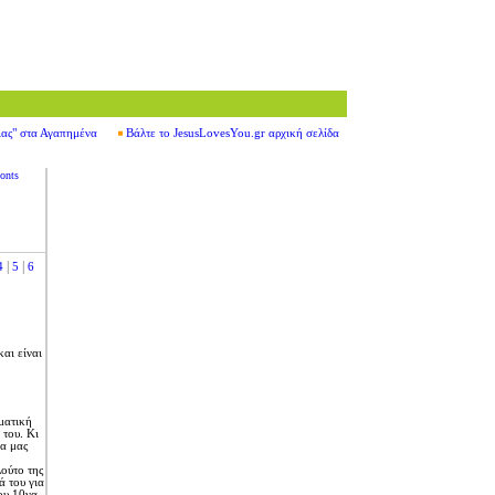
ιας" στα Αγαπημένα
Βάλτε το JesusLovesYou.gr αρχική σελίδα
onts
|
|
4
5
6
αι είναι
ματική
 του. Kι
να μας
ούτο της
ά του για
ου 10να