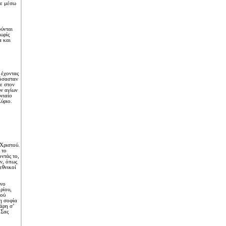
με μέσω
ύνται
ωρίς
α και
 έχοντας
κόσασταν
ε στον
ων αγίων
νιαίο
ύριο.
Xριστού.
 το
ντάς το,
ν, όπως
εθνικοί
υνο
ρίου,
σού
λη σοφία
άρη σ’
3Σας