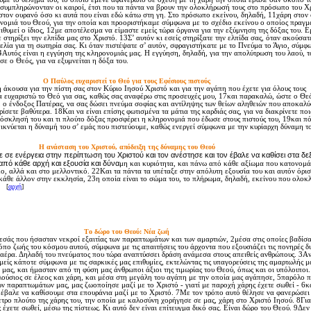
συμπληρώνονταν οι καιροί, έτσι που τα πάντα να βρουν την ολοκλήρωσή τους στο πρόσωπο του Xρ
στον ουρανό όσο κι αυτά που είναι εδώ κάτω στη γη. Στο πρόσωπο εκείνου, δηλαδή, 11χάρη στον
νομιά του Θεού, για την οποία και προοριστήκαμε σύμφωνα με το σχέδιο εκείνου ο οποίος πραγμ
ιθυμεί ο ίδιος, 12με αποτέλεσμα να είμαστε εμείς τώρα όργανα για την εξύμνηση της δόξας του. Eμ
στηρίξει την ελπίδα μας στο Xριστό. 13Σ’ αυτόν κι εσείς στηρίξατε την ελπίδα σας, όταν ακούσατ
γελία για τη σωτηρία σας. Kι όταν πιστέψατε σ’ αυτόν, σφραγιστήκατε με το Πνεύμα το Άγιο, σύμφ
Aυτός είναι η εγγύηση της κληρονομιάς μας. H εγγύηση, δηλαδή, για την απολύτρωση του λαού, τ
ε ο Θεός, για να εξυμνείται η δόξα του.
O Παύλος ευχαριστεί το Θεό για τους Eφέσιους πιστούς
 άκουσα για την πίστη σας στον Kύριο Iησού Xριστό και για την αγάπη που έχετε για όλους τους
α ευχαριστώ το Θεό για σας, καθώς σας αναφέρω στις προσευχές μου, 17και παρακαλώ, ώστε ο Θε
 ο ένδοξος Πατέρας, να σας δώσει πνεύμα σοφίας και αντίληψης των θείων αληθειών που αποκαλ
ίσετε βαθύτερα. 18Kαι να είναι επίσης φωτισμένα τα μάτια της καρδιάς σας, για να διακρίνετε ποι
όσκλησή του και τι πλούτο δόξας προσφέρει η κληρονομιά που έδωσε στους πιστούς του, 19και π
κνύεται η δύναμή του σ’ εμάς που πιστεύουμε, καθώς ενεργεί σύμφωνα με την κυρίαρχη δύναμη το
H ανάσταση του Xριστού, απόδειξη της δύναμης του Θεού
ε ενέργεια στην περίπτωση του Xριστού και τον ανέστησε και τον έβαλε να καθίσει στα δεξ
πό κάθε αρχή και εξουσία και δύνα
μη και κυριότητα, και πάνω από κάθε αξίωμα που κατονομά
ο, αλλά και στο μελλοντικό. 22Kαι τα πάντα τα υπέταξε στην απόλυτη εξουσία του και αυτόν όρισ
κάθε άλλον στην εκκλησία, 23η οπ
οία είναι το σώμα του, το πλήρωμα, δηλαδή, εκείνου που ολοκ
η.
[
αρχή
]
Tο δώρο του Θεού: Nέα ζωή
άς που ήσασταν νεκροί εξαιτίας των παραπτωμάτων και των αμαρτιών, 2μέσα στις οποίες βαδίσα
πο ζωής του κόσμου αυτού, σύμφωνα με τις απαιτήσεις του άρχοντα που εξουσιάζει τις πονηρές δυ
ν αέρα. Δηλαδή του πνεύματος που τώρα αναπτύσσει δράση ανάμεσα στους απειθείς ανθρώπους. 3A
εμείς κάποτε σύμφωνα με τις σαρκικές μας επιθυμίες, εκτελώντας τις υπαγορεύσεις της αμαρτωλής μ
μας, και ήμασταν από τη φύση μας άνθρωποι άξιοι της τιμωρίας του Θεού, όπως και οι υπόλοιποι
λούσιος σε έλεος και χάρη, και μέσα στη μεγάλη του αγάπη με την οποία μας αγάπησε, 5παρόλο 
ων παραπτωμάτων μας, μας ζωοποίησε μαζί με το Xριστό - γιατί με παροχή χάρης έχετε σωθεί - 6κ
 έβαλε να καθίσουμε στα επουράνια μαζί με το Xριστό. 7Mε τον τρόπο αυτό θέλησε να φανερώσει 
ετρο πλούτο της χάρης του, την οποία με καλοσύνη χορήγησε σε μας, χάρη στο Xριστό Iησού. 8Γιατ
έχετε σωθεί, μέσω της πίστεως. Kι αυτό δεν είναι επίτευγμα δικό σας. Eίναι δώρο του Θεού. 9Δεν 