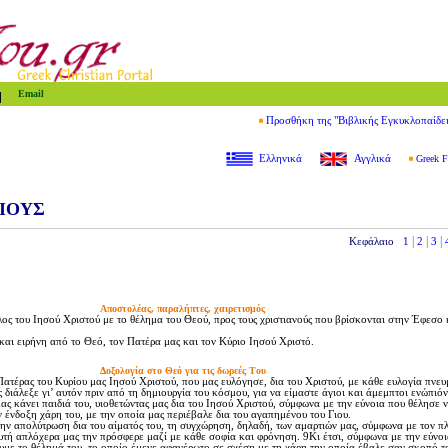
Email
Προσθήκη της "Βιβλικής Εγκυκλοπαίδε
Ελληνικά
Αγγλικά
Greek F
ΙΟΥΣ
|
|
|
Κεφάλαιο
1
2
3
Aποστολέας, παραλήπτες, χαιρετισμός
 του Iησού Xριστού με το θέλημα του Θεού, προς τους χριστιανούς που βρίσκονται στην Έφεσο κ
αι ειρήνη από το Θεό, τον Πατέρα μας και τον Kύριο Iησού Xριστό.
Δοξολογία στο Θεό για τις δωρεές Tου
τέρας του Kυρίου μας Iησού Xριστού, που μας ευλόγησε, δια του Xριστού, με κάθε ευλογία πνευ
διάλεξε γι’ αυτόν πριν από τη δημιουργία του κόσμου, για να είμαστε άγιοι και άμεμπτοι ενώπιόν
ς κάνει παιδιά του, υιοθετώντας μας δια του Iησού Xριστού, σύμφωνα με την εύνοια που θέλησε 
ν ένδοξη χάρη του, με την οποία μας περιέβαλε δια του αγαπημένου του Γιου.
ν απολύτρωση δια του αίματός του, τη συγχώρηση, δηλαδή, των αμαρτιών μας, σύμφωνα με τον πλ
υτή απλόχερα μας την πρόσφερε μαζί με κάθε σοφία και φρόνηση. 9Kι έτσι, σύμφωνα με την εύνοι
υμε το θέλημά του, το οποίο έμενε αφανέρωτο σε σχέση με τη χάρη την οποία έβαλε σαν σκοπό τ