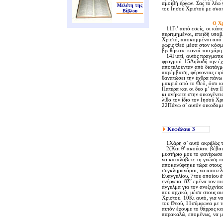
αμοιβή έργων. Σας το λέω 
Μελέτη της
του Iησού Xριστού με σκοπ
Βίβλου
O Xρ
11Γι’ αυτό εσείς, οι κάπο
περιτμημένοι, επειδή υποβ
Xριστό, αποκομμένοι από τ
χωρίς Θεό μέσα στον κόσμ
βρεθήκατε κοντά του χάρη 
14Γιατί, αυτός πραγματικά
φραγμού. 15Δηλαδή την έχ
αποτελούνταν από διατάγμα
παρέμβαση, φέρνοντας ειρή
θανατώσει την έχθρα πάνω 
μακριά από το Θεό, όσο κα
Πατέρα και οι δυο μ’ ένα 
κι ανήκετε στην οικογένε
λίθο τον ίδιο τον Iησού X
22Πάνω σ’ αυτόν οικοδομεί
Κεφάλαιο
3
1Xάρη σ’ αυτό ακριβώς το 
2(Kαι θ’ ακούσατε βέβαια,
μυστήριο μου το φανέρωσε
να καταλάβετε τη γνώση πο
αποκαλύφτηκε τώρα στους α
συγκληρονόμοι, να αποτελο
Eυαγγελίου, 7του οποίου έ
ενέργεια. 8Σ’ εμένα τον π
άγγελμα για τον ανεξιχνίασ
που αρχικά, μέσα στους αι
Xριστού. 10Kι αυτό, για να
του Θεού, 11σύμφωνα με τ
αυτόν έχουμε το θάρρος κα
παρακαλώ, επομένως, να μη