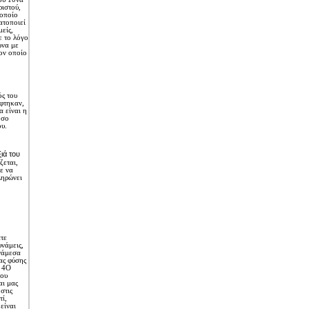
ιστού,
 οποίο
ατοποιεί
είς,
ε το λόγο
ωνα με
ον οποίο
ός του
ύφτηκαν,
α είναι η
όσο
υ.
ιά του
ζεται,
ε να
ληρώνει
τε
νάμεις,
νάμεσα
ας φύσης
. 4O
που
αι μας
στις
ί,
είναι