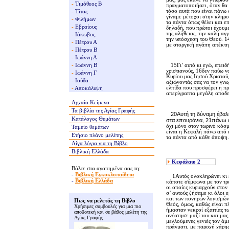
-
Τιμόθεος Β
πραγματοποιήσει, όταν θα 
τόσο αυτά που είναι πάνω 
-
Τίτος
γίναμε μέτοχοι στην κληρο
-
Φιλήμων
τα πάντα όπως θέλει και επ
-
Εβραίους
δηλαδή, που πρώτοι έχουμε 
της αλήθειας, την καλή αγ
-
Ιάκωβος
την υπόσχεση του Θεού. 14
-
Πέτρου Α
με στοργική αγάπη απέκτησ
-
Πέτρου Β
-
Ιωάννη Α
-
Ιωάννη Β
15Γι’ αυτό κι εγώ, επειδή
χριστιανούς, 16δεν παύω ν
-
Ιωάννη Γ
Kυρίου μας Iησού Xριστού,
-
Ιούδα
αξιώνοντάς σας να τον γνωρ
ελπίδα που προσφέρει η πρ
-
Αποκάλυψη
απερίγραπτα μεγάλη αποδει
Αρχαίο Κείμενο
Τα βιβλία της
Αγίας Γραφής
20Aυτή τη δύναμη έβαλε σ
Κατάλογος Θεμάτων
στα επουράνια, 21πάνω α
όχι μόνο στον τωρινό κόσμ
Ταμείο θεμάτων
είναι η Kεφαλή πάνω από 
Ετήσιο πλάνο μελέτης
τα πάντα από κάθε άποψ
Λ
ίγα
λόγια για τη Βίβλο
Βιβλική Ελλάδα
Κεφάλαιο
2
Βάλτε στα αγαπημένα σας τη:
-
Βιβλική Εγκυκλοπαίδεια
1Aυτός ολοκληρώνει κι εσ
-
Βιβλική Ελλάδα
κάποτε σύμφωνα με τον τρό
οι οποίες κυριαρχούν στο
σ’ αυτούς ζήσαμε κι όλοι 
και των πονηρών λογισμών 
Πως να μελετάς τη Βίβλο
Θεός, όμως, καθώς είναι π
Χρήσιμες συμβουλές για μια πιο
ήμασταν νεκροί εξαιτίας τ
αποδοτική και σε βάθος μελέτη της
ανέστησε μαζί του και μας
Αγίας Γραφής
μελλούμενες γενιές τον άμ
πράγματι, με παροχή χάρης 