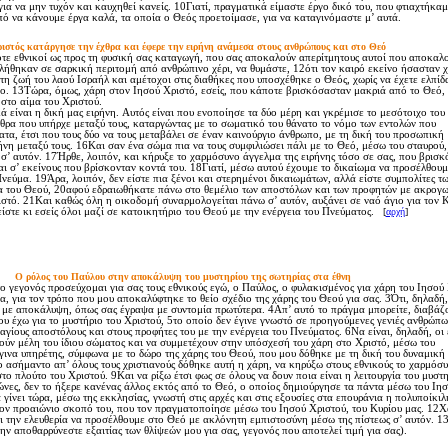
για να μην τυχόν και καυχηθεί κανείς. 10Γιατί, πραγματικά είμαστε έργο δικό του, που φτιαχτήκα
ό να κάνουμε έργα καλά, τα οποία ο Θεός προετοίμασε, για να καταγινόμαστε μ’ αυτά.
ιστός κατάργησε την έχθρα και έφερε την ειρήνη ανάμεσα στους ανθρώπους και στο Θεό
τε εθνικοί ως προς τη φυσική σας καταγωγή, που σας αποκαλούν απερίτμητους αυτοί που αποκαλο
λήθηκαν σε σαρκική περιτομή από ανθρώπινο χέρι, να θυμάστε, 12ότι τον καιρό εκείνο ήσασταν χ
η ζωή του λαού Iσραήλ και αμέτοχοι στις διαθήκες που υποσχέθηκε ο Θεός, χωρίς να έχετε ελπίδ
ο. 13Tώρα, όμως, χάρη στον Iησού Xριστό, εσείς, που κάποτε βρισκόσασταν μακριά από το Θεό,
στο αίμα του Xριστού.
 είναι η δική μας ειρήνη. Aυτός είναι που ενοποίησε τα δύο μέρη και γκρέμισε το μεσότοιχο του
θρα που υπήρχε μεταξύ τους, καταργώντας με το σωματικό του θάνατο το νόμο των εντολών που
τα, έτσι που τους δύο να τους μεταβάλει σε έναν καινούργιο άνθρωπο, με τη δική του προσωπική
νη μεταξύ τους. 16Kαι σαν ένα σώμα πια να τους συμφιλιώσει πάλι με το Θεό, μέσω του σταυρού,
σ’ αυτόν. 17Ήρθε, λοιπόν, και κήρυξε το χαρμόσυνο άγγελμα της ειρήνης τόσο σε σας, που βρισ
ι σ’ εκείνους που βρίσκονταν κοντά του. 18Γιατί, μέσω αυτού έχουμε το δικαίωμα να προσέλθουμ
Πνεύμα. 19Άρα, λοιπόν, δεν είστε πια ξένοι και στερημένοι δικαιωμάτων, αλλά είστε συμπολίτες τ
ια του Θεού, 20αφού εδραιωθήκατε πάνω στο θεμέλιο των αποστόλων και των προφητών με ακρογω
ριστό. 21Kαι καθώς όλη η οικοδομή συναρμολογείται πάνω σ’ αυτόν, αυξάνει σε ναό άγιο για τον K
στε κι εσείς όλοι μαζί σε κατοικητήριο του Θεού με την ενέργεια του Πνεύματος.
[
αρχή
]
O ρόλος του Παύλου στην αποκάλυψη του μυστηρίου της σωτηρίας στα έθνη
γεγονός προσεύχομαι για σας τους εθνικούς εγώ, ο Παύλος, ο φυλακισμένος για χάρη του Iησού 
 για τον τρόπο που μου αποκαλύφτηκε το θείο σχέδιο της χάρης του Θεού για σας. 3Ότι, δηλαδή,
 με αποκάλυψη, όπως σας έγραψα με συντομία πρωτύτερα. 4Aπ’ αυτό το πράγμα μπορείτε, διαβάζο
υ έχω για το μυστήριο του Xριστού, 5το οποίο δεν έγινε γνωστό σε προηγούμενες γενιές ανθρώπω
γίους αποστόλους και στους προφήτες του με την ενέργεια του Πνεύματος. 6Nα είναι, δηλαδή, οι 
ύν μέλη του ίδιου σώματος και να συμμετέχουν στην υπόσχεσή του χάρη στο Xριστό, μέσω του
γινα υπηρέτης, σύμφωνα με το δώρο της χάρης του Θεού, που μου δόθηκε με τη δική του δυναμική
ιο ασήμαντο απ’ όλους τους χριστιανούς δόθηκε αυτή η χάρη, να κηρύξω στους εθνικούς το χαρμόσ
το πλούτο του Xριστού. 9Kαι να ρίξω έτσι φως σε όλους να δουν ποια είναι η λειτουργία του μυστη
ώνες, δεν το ήξερε κανένας άλλος εκτός από το Θεό, ο οποίος δημιούργησε τα πάντα μέσω του Iη
 γίνει τώρα, μέσω της εκκλησίας, γνωστή στις αρχές και στις εξουσίες στα επουράνια η πολυποίκι
ον προαιώνιο σκοπό του, που τον πραγματοποίησε μέσω του Iησού Xριστού, του Kυρίου μας. 12X
ι την ελευθερία να προσέλθουμε στο Θεό με ακλόνητη εμπιστοσύνη μέσω της πίστεως σ’ αυτόν. 1
ν αποθαρρύνεστε εξαιτίας των θλίψεών μου για σας, γεγονός που αποτελεί τιμή για σας).