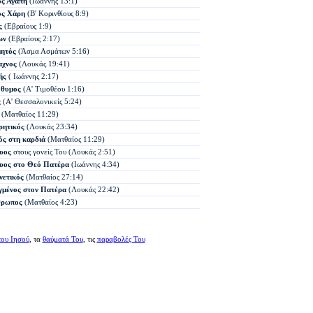
ς Αγάπη
(Ιωάννης 13:1)
ος Χάρη
(Β' Κορινθίους 8:9)
ς
(Εβραίους 1:9)
ων
(Εβραίους 2:17)
μητός
(Άσμα Ασμάτων 5:16)
αχνος
(Λουκάς 19:41)
ής
( Ιωάννης 2:17)
θυμος
(Α' Τιμοθέου 1:16)
ς
(Α' Θεσσαλονικείς 5:24)
(Ματθαίος 11:29)
ρητικός
(Λουκάς 23:34)
ός στη καρδιά
(Ματθαίος 11:29)
υος
στους γονείς Του (Λουκάς 2:51)
υος
στο Θεό Πατέρα
(Ιωάννης 4:34)
ετικός
(Ματθαίος 27:14)
μένος στον Πατέρα
(Λουκάς 22:42)
θρωπος
(Ματθαίος 4:23)
του Ιησού
, τα
θαύματά Του
, τις
παραβολές Του