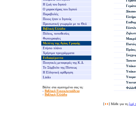
Γεμάτο
Η ζωή του Ιησού
Γεμάτ
Ο χαρακτήρας του Ιησού
Δίκαιο
Παραβολές
Ελεήμ
Ποιος ήταν ο Ιησούς
Επιθυ
Προσωπική γνωριμία με το Θεό
Εύσπλ
Βιβλική Ελλάδα
Ζηλωτ
Πόλεις, τοποθεσίες
Φωτογραφίες
Μακρό
Μελέτη της Αγίας Γραφής
Πιστό
Ετήσιο πλάνο
Πράος
Χρήσιμα προγράμματα
Συγχω
Ενδιαφέροντα
Ταπειν
Ποιητικές μεταφορές της Κ.Δ.
Υπάκο
Το Σύμβολο της Πίστεως
Υπάκο
Η Ελληνική αρίθμηση
Υπομον
Links
Υποταγ
Βάλτε στα αγαπημένα σας τη:
Φιλάν
-
Βιβλική Εγκυκλοπαίδεια
-
Βιβλική Ελλάδα
[
]
Μάθε για τη
ζωή 