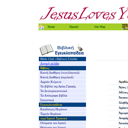
Home
Προφίλ
Site Map
Bible Club
|
Βιβλική Ελλάδα
Αρχική σελίδα
Βίβλος
Καινή Διαθήκη
(νεοελληνικά)
Καινή Διαθήκη
(αγγλικά)
Αρχαίο Κείμενο
Αγαθό
Τα βιβλία της
Αγίας Γραφής
Άγιος
(
Τα Δευτεροκανονικά
Αθώος
Τα Απόκρυφα βιβλία
Άκακο
Στατιστικά
Αληθή
Εγκυκλοπαίδεια
Αμίαντ
Κατάλογος Θεμάτων
Άμωμο
Ταμείο θεμάτων
Αναμά
περί Ιησού Χριστού
Ονόματα του Ιησού
Άσπιλο
Θαύματα του Ιησού