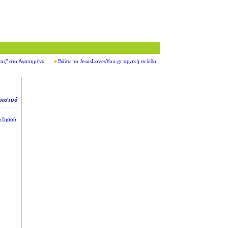
ιας" στα Αγαπημένα
Βάλτε το JesusLovesYou.gr αρχική σελίδα
ριστού
 Ιησού