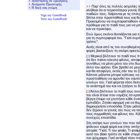
Απαντήσεις σε ερωτήσεις
Αιτήματα Προσευχής
Παρ’ όλες τις πολλές ασχολίες το
Η δική σας γνώμη
αλήθεια ότι οι περισσότεροι γονεί
παιδιών τους. Χαίρονται με τις επιτυ
Sign my GuestBook
δίπλα στην προσπάθειά τους και θυσι
View my GuestBook
Προκειμένου να συμπαρασταθούν στο
πρόθυμα για το παιδί τους για να 
και να προκόψει.
Ενώ όμως εκείνοι θυσιάζονται για τ
για τη συμπεριφορά του. "Γιατί συμπε
τρόπο;".
Αυτές είναι από τις πιο συνηθισμέ
φορές βασανίζουν τη σκέψη αρκετ
Μερικοί βλέπουν το παιδί τους 
[
1
]
ότι δεν πιάνει εύκολα φίλους, αποφ
συνήθως να μένει μόνο του στο δωμά
άλλο του αρέσει. Εάν βρεθεί σε μεγ
και θα αποφύγει, εκτός εάν του το
Κάποτε μάλιστα μπορεί κάποιος να τ
προσπαθήσει να αμυνθεί τον εαυτό τ
γονέων του. Γιατί φέρεται τόσο δειλ
το ανάστημά του και να ζητήσει το δί
Άλλοι βλέπουν το παιδί τους συ
[
2
]
του είναι τέτοια που νομίζεις ότι κρ
βέργα έτοιμο να χτυπήσει κάθε έναν
εμποδίζει. Ζητάει αφορμή για να θυμ
δημιουργήσει επεισόδια. Όταν μάλισ
δεν ξέρουν οι γονείς του πώς να του
τους συμμαθητές και φίλους του. Κ
συνεχώς επεισόδια.
Στη σκέψη των γονέων του που ταλα
φτάνουν καμιά φορά και στην απόγν
απορία: "Γιατί; Τι του φταίει; Τι φτα
αυτό τον βίαιο τρόπο σε κάθε στιγμή;
πιο ψύχραιμα; Γιατί αντιδρά τόσο πα