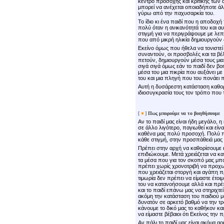
κέντρο προσοχής και κριτικής των
μπορεί να ανέχεται οποιαδήποτε άλλ
γύρω από την παχυσαρκία του.
Το ίδιο κι ένα παιδί που η αποδοχή
πολύ όταν η ανικανότητά του και αυτ
στιγμή για να περιγράψουμε με λεπτ
που από μικρή ηλικία δημιουργούν 
Εκείνο όμως που ήθελα να τονιστεί ε
συναντούν, οι προσβολές και τα βέ
πετούν, δημιουργούν μέσα τους μι
σιγά σιγά όμως εάν το παιδί δεν βο
μέσα του μια πικρία που αυξάνει μ
του και μια πληγή που του πονάει 
Αυτή η δυσάρεστη κατάσταση καθορί
ιδιοσυγκρασία τους τον τρόπο που τ
[
]
Πως μπορούμε να το
βοηθήσουμε
Αν το παιδί μας είναι ήδη μεγάλο, 
σε άλλο λιγότερο, παγιωθεί και είν
καθένα μας πολύ προσοχή. Πολύ πρ
κάθε στιγμή, στην προσπάθειά μας τ
Πρέπει στην αρχή να καθορίσουμε
επιδιώκουμε. Μετά χρειάζεται να 
τα μέσα που για τον σκοπό μας μπ
πρέπει χωρίς χρονοτριβή να προχω
που χρειάζεται στοργή και αγάπη πρ
τιμωρία δεν πρέπει να είμαστε έτο
του να κατανοήσουμε αλλά και πρέπ
και το παιδί επάνω μας να στηριχτεί
ακόμη την κατάσταση του παιδιού μ
δυνατόν σε αρκετό βαθμό να την τρ
κάνουμε το δικό μας το καθήκον και
να είμαστε βέβαιοι ότι Εκείνος την
Αν πάλι το παιδί μας είναι ακόμα 