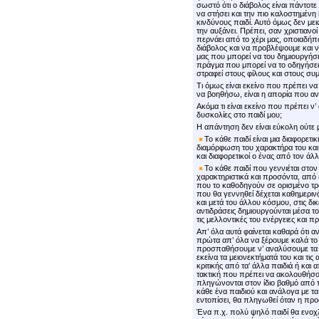
σωστό ότι ο διάβολος είναι πάντοτε 
να στήσει και την πιο καλοστημένη 
κινδύνους παιδί. Αυτό όμως δεν μει
την αυξάνει. Πρέπει, σαν χριστιανο
περνάει από το χέρι μας, οποιαδήπ
διάβολος και να προβλέψουμε και ν
μας που μπορεί να του δημιουργήσε
πράγμα που μπορεί να το οδηγήσει 
στραφεί στους φίλους και στους συ
Τι όμως είναι εκείνο που πρέπει 
να βοηθήσω, είναι η απορία που α
Ακόμα τι είναι εκείνο που πρέπει 
δυσκολίες στο παιδί μου;
Η απάντηση δεν είναι εύκολη ούτε μπο
Το κάθε παιδί είναι μια διαφορετι
διαμόρφωση του χαρακτήρα του και
και διαφορετικοί ο ένας από τον άλ
Το κάθε παιδί που γεννιέται στο
χαρακτηριστικά και προσόντα, από δ
που το καθοδηγούν σε ορισμένο τρ
που θα γεννηθεί δέχεται καθημερινά
και μετά του άλλου κόσμου, στις δικέ
αντιδράσεις δημιουργούνται μέσα τ
τις μελλοντικές του ενέργειες και πρ
Απ’ όλα αυτά φαίνεται καθαρά ότι α
πρώτα απ’ όλα να ξέρουμε καλά το 
προσπαθήσουμε ν’ αναλύσουμε τα δ
εκείνα τα μειονεκτήματά του και τις
κριτικής από τα’ άλλα παιδιά ή και
τακτική που πρέπει να ακολουθήσου
πληγώνονται στον ίδιο βαθμό από τ
κάθε ένα παιδιού και ανάλογα με τα
εντοπίσει, θα πληγωθεί όταν η προσ
Ένα π.χ. πολύ ψηλό παιδί θα ενοχλ