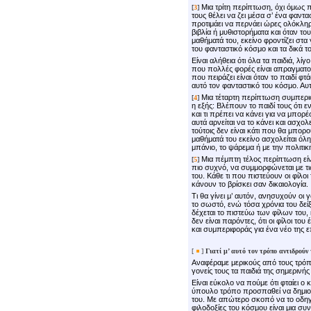
Μια τρίτη περίπτωση, όχι όμως πο
[
3
]
τους θέλει να ζει μέσα σ’ ένα φαντα
προτιμάει να περνάει ώρες ολόκληρ
βιβλία ή μυθιστορήματα και όταν το
μαθήματά του, εκείνο φροντίζει στα 
του φανταστικό κόσμο και τα δικά 
Είναι αλήθεια ότι όλα τα παιδιά, λ
που πολλές φορές είναι απραγματοπ
που πειράζει είναι όταν το παιδί φτ
αυτό τον φανταστικό του κόσμο. Αυτ
Μια τέταρτη περίπτωση συμπεριφο
[
4
]
η εξής: Βλέπουν το παιδί τους ότι ε
και τι πρέπει να κάνει για να μπορέ
αυτά αρνείται να το κάνει και ασχολ
τούτοις δεν είναι κάτι που θα μπορού
μαθήματά του εκείνο ασχολείται όλη
μπάνιο, το ψάρεμα ή με την πολιτικ
Μια πέμπτη τέλος περίπτωση είναι
[
5
]
πιο συχνό, να συμμορφώνεται με τι
του. Κάθε τι που πιστεύουν οι φίλο
κάνουν το βρίσκει σαν δικαιολογία.
Τι θα γίνει μ’ αυτόν, ανησυχούν οι γ
το σωστό, ενώ τόσα χρόνια του δείξ
δέχεται το πιστεύω των φίλων του, 
δεν είναι παρόντες, ότι οι φίλοι του
και συμπεριφοράς για ένα νέο της 
[
]
Γιατί μ’ αυτό τον τρόπο
αντιδρούν
τ
Αναφέραμε μερικούς από τους τρόπ
γονείς τους τα παιδιά της σημερινής
Είναι εύκολο να πούμε ότι φταίει ο 
ύπουλο τρόπο προσπαθεί να δημιου
του. Με απώτερο σκοπό να το οδηγήσ
φιλοδοξίες του κόσμου είναι μια συν