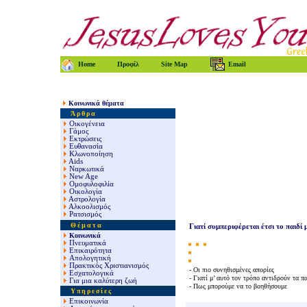
Home
Προφίλ
Site Map
Email
Κοινωνικά θέματα
Άρθρα
Οικογένεια
Γάμος
Εκτρώσεις
Ευθανασία
Κλωνοποίηση
Aids
Ναρκωτικά
New Age
Ομοφυλοφιλία
Οικολογία
Αστρολογία
Αλκοολισμός
Ρατσισμός
Θέματα
Γιατί συμπεριφέρεται έτσι το παιδ
Κοινωνικά
Πνευματικά
Επικαιρότητα
Απολογητική
Πρακτικός Χριστιανισμός
-
Οι πιο συνηθισμένες απορίες
Εσχατολογικά
-
Γιατί μ’ αυτό τον τρόπο αντιδρούν τα παι
Για μια καλύτερη ζωή
-
Πως μπορούμε να το βοηθήσουμε
Υπηρεσίες
Επικοινωνία