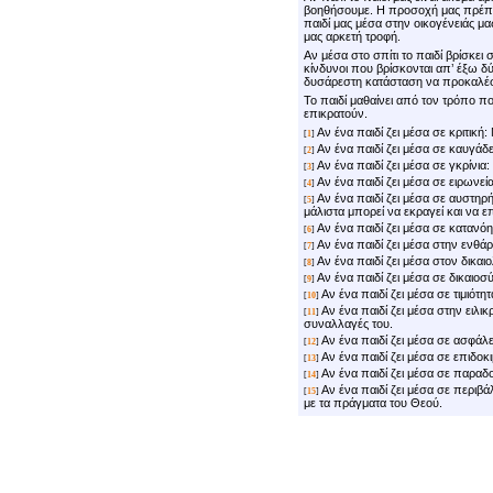
βοηθήσουμε. Η προσοχή μας πρέπει
παιδί μας μέσα στην οικογένειάς μ
μας αρκετή τροφή.
Αν μέσα στο σπίτι το παιδί βρίσκει
κίνδυνοι που βρίσκονται απ’ έξω 
δυσάρεστη κατάσταση να προκαλέ
Το παιδί μαθαίνει από τον τρόπο πο
επικρατούν.
Αν ένα παιδί ζει μέσα σε κριτική: 
[
1
]
Αν ένα παιδί ζει μέσα σε καυγάδες
[
2
]
Αν ένα παιδί ζει μέσα σε γκρίνια: 
[
3
]
Αν ένα παιδί ζει μέσα σε ειρωνεία
[
4
]
Αν ένα παιδί ζει μέσα σε αυστηρ
[
5
]
μάλιστα μπορεί να εκραγεί και να ε
Αν ένα παιδί ζει μέσα σε κατανόη
[
6
]
Αν ένα παιδί ζει μέσα στην ενθ
[
7
]
Αν ένα παιδί ζει μέσα στον δικαιο
[
8
]
Αν ένα παιδί ζει μέσα σε δικαιοσύν
[
9
]
Αν ένα παιδί ζει μέσα σε τιμιότητα
[
10
]
Αν ένα παιδί ζει μέσα στην ειλικρ
[
11
]
συναλλαγές του.
Αν ένα παιδί ζει μέσα σε ασφάλει
[
12
]
Αν ένα παιδί ζει μέσα σε επιδοκι
[
13
]
Αν ένα παιδί ζει μέσα σε παραδοχ
[
14
]
Αν ένα παιδί ζει μέσα σε περιβά
[
15
]
με τα πράγματα του Θεού.