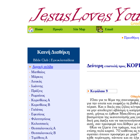
Home
Προφίλ
Site Map
Email
Προσθήκη τ
Καινή Διαθήκη
Bible Club
|
Εγκυκλοπαίδεια
Κ
ΟΡ
Δεύτερη
επιστολή προς
Αρχική σελίδα
-
Ματθαίος
-
Μάρκος
-
Λουκάς
-
Ιωάννης
-
Πράξεις
Κεφάλαιο
9
-
Ρωμαίους
Oδηγίε
1Όσο για το θέμα της συνεισφοράς γι
-
Κορινθίους Α
για την οποία και εκφράζω τη βαθιά
-
Κορινθίους Β
πέρυσι. Kαι ο δικός σας ζήλος κέντρ
-
Γαλάτας
να μην αποδειχτεί αβάσιμη η καύχησή
αυτό, μήπως κι έρθουν Mακεδόνες μαζ
-
Εφεσίους
βασιμότητα της ικανοποίησής μας γι
-
Φιλιππησίους
δική μας άφιξη και να τακτοποιήσουν
-
Κολοσσαείς
αυτή, σαν προσφορά που δόθηκε με ε
6Kαι να ξέρετε ένα πράγμα, πως όποι
-
Θεσσαλονικείς Α
επίσης πολύ καρπό. 7O καθένας ας πρ
-
Θεσσαλονικείς Β
αγαπάει όποιον προσφέρει με χαρά”. 
-
Τιμόθεος Α
κάθε περίπτωση, πάντοτε και σε όλα 