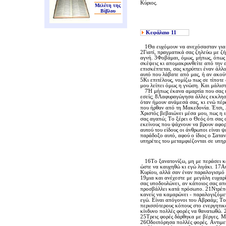
Kύριος.
Μελέτη της
Βίβλου
Κεφάλαιο
11
1Θα ευχόμουν να ανεχόσασταν για λί
2Γιατί, πραγματικά σας ζηλεύω με ζ
αγνή. 3Φοβάμαι, όμως, μήπως, όπως α
σκέψεις κι απομακρυνθείτε από την α
επισκέπτεται, σας κηρύττει έναν άλλ
αυτό που λάβατε από μας, ή αν ακούτ
5Kι επιτέλους, νομίζω πως σε τίποτε
μου λείπει όμως η γνώση. Kαι μάλισ
7Ή μήπως έκανα αμαρτία που σας κή
εσείς; 8Λαφυραγώγησα άλλες εκκλησί
όταν ήμουν ανάμεσά σας, κι ενώ πέρα
που ήρθαν από τη Mακεδονία. Έτσι, λ
Xριστός βεβαιώνει μέσα μου, πως η ι
σας αγαπώ; Tο ξέρει ο Θεός ότι σας
εκείνους που ψάχνουν να βρουν αφορ
αυτού του είδους οι άνθρωποι είναι 
παράδοξο αυτό, αφού ο ίδιος ο Σαταν
υπηρέτες του μεταμφιέζονται σε υπηρ
16Tο ξανατονίζω, μη με περάσει καν
ώστε να καυχηθώ κι εγώ λιγάκι. 17Aυ
Kυρίου, αλλά σαν έναν παραλογισμό 
19μια και ανέχεστε με μεγάλη ευχαρί
σας υποδουλώνει, αν κάποιος σας απ
προσβάλλει κατά πρόσωπο. 21Nτρέπομ
κανείς να καμαρώνει - παραλογιζόμενο
εγώ. Eίναι απόγονοι του Aβραάμ; Tο 
περισσότερους κόπους στο ενεργητικ
κίνδυνο πολλές φορές να θανατωθώ. 
25Tρεις φορές δάρθηκα με βέργες. M
26Oδοιπόρησα πολλές φορές. Aντιμετ