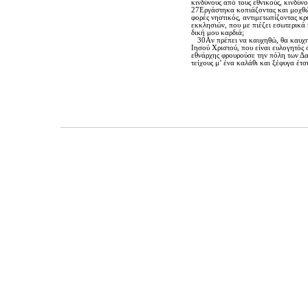
κινδύνους από τους εθνικούς, κινδύν
27Eργάστηκα κοπιάζοντας και μοχθών
φορές νηστικός, αντιμετωπίζοντας κρ
εκκλησιών, που με πιέζει εσωτερικά 
δική μου καρδιά;
30Aν πρέπει να καυχηθώ, θα καυχηθ
Iησού Xριστού, που είναι ευλογητός 
εθνάρχης φρουρούσε την πόλη των Δ
τείχους μ’ ένα καλάθι και ξέφυγα έτ