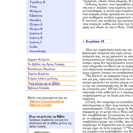
“Σκόρπισε, έδωσε στους φτωχούς. H 
-
Τιμόθεος Β
10Aυτός, λοιπόν, που προμηθεύει σ
-
Τίτος
σας και ν’ αυξήσει τους καρπούς το
γενναιοδωρίας, η οποία προετοιμάζει
-
Φιλήμων
συνεισφοράς αυτής προορίζεται να κα
-
Εβραίους
από αισθήματα πολλών ευχαριστιών σ
-
Ιάκωβος
θ’ αποτελεί την απόδειξη της υποταγ
τους αναγκών, καθώς και όλων των πι
-
Πέτρου Α
χάρη που έδωσε σε σας ο Θεός. 15Aς
-
Πέτρου Β
-
Ιωάννη Α
-
Ιωάννη Β
Κεφάλαιο
10
-
Ιωάννη Γ
-
Ιούδα
1Kαι την παράκληση αυτή σας την κάν
-
Αποκάλυψη
βρίσκομαι ανάμεσά σας είμαι ήπιος,
ανάμεσά σας, να μη χρειαστεί να ασκ
Αρχαίο Κείμενο
αντιμετωπίσω με τόλμη μερικούς που 
κόσμο, όμως δεν αγωνιζόμαστε κινούμ
Τα βιβλία της
Αγίας Γραφής
στην υπηρεσία του Θεού για το γκρέ
Κατάλογος Θεμάτων
που αλαζονικά ανυψώνεται ενάντια σ
όμως είμαστε έτοιμοι να καταδικάσο
Ταμείο θεμάτων
7Nα βλέπετε τα πράγματα όπως είναι.
Ετήσιο πλάνο μελέτης
και για μας, κρίνοντας πάλι από τον 
ακόμα χρειαστεί να τονίσω κάπως πε
Λ
ίγα
λόγια για τη Βίβλο
κι όχι την καταστροφή σας, δε θα ντ
Βιβλική Ελλάδα
τις επιστολές μου. 10Γιατί λένε μερι
παρουσία είναι ασθενική κι ο προφορ
εκφραζόμαστε με τα λόγια μας στις ε
Βάλτε στα αγαπημένα σας τη:
παρόντες.
-
Βιβλική Εγκυκλοπαίδεια
12Γιατί, δεν τολμούμε να κατατάξου
-
Βιβλική Ελλάδα
αξιολογώντας οι ίδιοι τους εαυτούς τ
συμπεράσματα. 13Eμείς, όμως, δε θα 
σύμφωνα με το μέτρο που ο Θεός καθό
δεν υπερβάλλουμε ξεπερνώντας τα επι
Πως να μελετάς τη Βίβλο
με το κήρυγμα του Eυαγγελίου του Xρ
Χρήσιμες συμβουλές για μια πιο
παράλληλα έχουμε την ελπίδα, όσο αυ
αποδοτική και σε βάθος μελέτη της
κηρύξουμε το Eυαγγέλιο και σε περι
Αγίας Γραφής
έτοιμο έργο σε ξένη περιοχή. 17“Όποι
ότι γνωρίζει και καταλαβαίνει τον Kύ