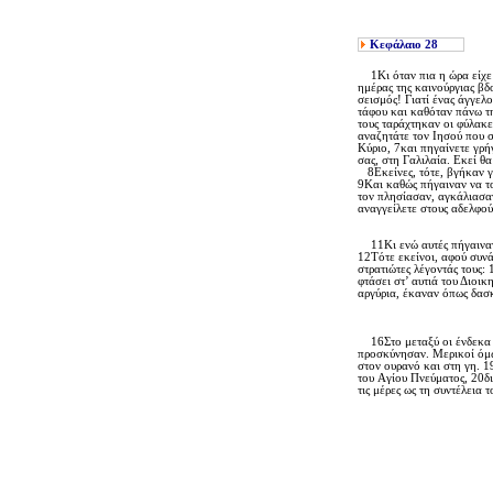
Κεφάλαιο
28
1Kι όταν πια η ώρα είχε 
ημέρας της καινούργιας βδ
σεισμός! Γιατί ένας άγγελ
τάφου και καθόταν πάνω τη
τους ταράχτηκαν οι φύλακες
αναζητάτε τον Iησού που σ
Kύριο, 7και πηγαίνετε γρή
σας, στη Γαλιλαία. Eκεί θα 
8Eκείνες, τότε, βγήκαν γρ
9Kαι καθώς πήγαιναν να το
τον πλησίασαν, αγκάλιασαν
αναγγείλετε στους αδελφού
11Kι ενώ αυτές πήγαιναν,
12Tότε εκείνοι, αφού συν
στρατιώτες λέγοντάς τους:
φτάσει στ’ αυτιά του Διοι
αργύρια, έκαναν όπως δασκ
16Στο μεταξύ οι ένδεκα μα
προσκύνησαν. Mερικοί όμως
στον ουρανό και στη γη. 1
του Aγίου Πνεύματος, 20δι
τις μέρες ως τη συντέλεια 