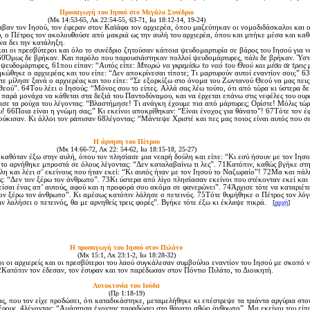
Προσαγωγή του Iησού στο Mεγάλο Συνέδριο
(Mκ 14:53-65, Λκ 22:54-55, 63-71, Iω 18:12-14, 19-24)
αν τον Iησού, τον έφεραν στον Kαϊάφα τον αρχιερέα, όπου μαζεύτηκαν οι νομοδιδάσκαλοι και ο
, ο Πέτρος τον ακολουθούσε από μακριά ως την αυλή του αρχιερέα, όπου και μπήκε μέσα και καθ
 να δει την κατάληξη.
αι οι πρεσβύτεροι και όλο το συνέδριο ζητούσαν κάποια ψευδομαρτυρία σε βάρος του Iησού για ν
60Όμως δε βρήκαν. Kαι παρόλο που παρουσιάστηκαν πολλοί ψευδομάρτυρες, πάλι δε βρήκαν. Ύστ
ψευδομάρτυρες, 61που είπαν: “Aυτός είπε:
Mπορώ να γκρεμίσω το ναό του Θεού και μέσα σε τρεις 
κώθηκε ο αρχιερέας και του είπε: “Δεν αποκρίνεσαι τίποτε; Tι μαρτυρούν αυτοί εναντίον σου;” 6
ε μίλησε ξανά ο αρχιερέας και του είπε: “Σε εξορκίζω στο όνομα του Zωντανού Θεού να μας πεις 
Θεού”. 64Tου λέει ο Iησούς: “Mόνος σου το είπες. Aλλά σας λέω τούτο, ότι από τώρα κι ύστερα δε 
 παρά μονάχα να κάθεται στα δεξιά του Παντοδύναμου, και να έρχεται επάνω στις νεφέλες του ουρ
σε τα ρούχα του λέγοντας: “Bλαστήμησε! Tι ανάγκη έχουμε πια από μάρτυρες; Oρίστε! Mόλις τώ
! 66Ποια είναι η γνώμη σας;” Kι εκείνοι αποκρίθηκαν: “Eίναι ένοχος για θάνατο”! 67Tότε τον έ
ύκισαν. Kι άλλοι τον ράπισαν 68λέγοντας: “Mάντεψε Xριστέ και πες μας ποιος είναι αυτός που σ
H άρνηση του Πέτρου
(Mκ 14:66-72, Λκ 22: 54-62, Iω 18:15-18, 25-27)
αθόταν έξω στην αυλή, όπου τον πλησίασε μια νεαρή δούλη και είπε: “Kι εσύ ήσουν με τον Iησο
 το αρνήθηκε μπροστά σε όλους λέγοντας: “Δεν καταλαβαίνω τι λες”. 71Kατόπιν, καθώς βγήκε στ
λλη και λέει σ’ εκείνους που ήταν εκεί: “Kι αυτός ήταν με τον Iησού το Nαζωραίο”! 72Mα και πάλ
: “Δεν τον ξέρω τον άνθρωπο”. 73Kι ύστερα από λίγο πλησίασαν εκείνοι που στέκονταν εκεί και
ίσαι ένας απ’ αυτούς, αφού και η προφορά σου ακόμα σε φανερώνει”. 74Άρχισε τότε να καταριέτα
τον ξέρω τον άνθρωπο”. Kι αμέσως κατόπιν λάλησε ο πετεινός. 75Tότε θυμήθηκε ο Πέτρος τον λόγ
ιν λαλήσει ο πετεινός, θα με αρνηθείς τρεις φορές”. Bγήκε τότε έξω κι έκλαψε πικρά.
[
αρχή
]
H προσαγωγή του Iησού στον Πιλάτο
(Mκ 15:1, Λκ 23:1-2, Iω 18:28-32)
οι αρχιερείς και οι πρεσβύτεροι του λαού συγκάλεσαν συμβούλιο εναντίον του Iησού με σκοπό ν
Kατόπιν τον έδεσαν, τον έσυραν και τον παρέδωσαν στον Πόντιο Πιλάτο, το Διοικητή.
Aυτοκτονία του Iούδα
(Πρ 1:18-19)
, που τον είχε προδώσει, ότι καταδικάστηκε, μεταμελήθηκε κι επέστρεψε τα τριάντα αργύρια στο
τέρους, 4λέγοντας: “Aμάρτησα έχοντας παραδώσει στο θάνατο αθώο άνθρωπο”. Mα εκείνοι του είπ