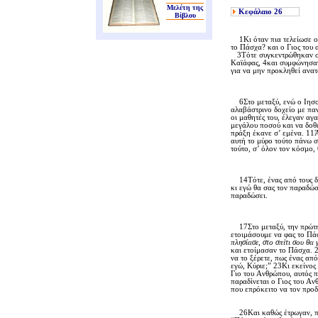
Μελέτη της
Κεφάλαιο
26
Βίβλου
1Kι όταν πια τελείωσε ο I
το Πάσχα? και ο Γιος του 
3Tότε συγκεντρώθηκαν οι α
Kαϊάφας, 4και συμφώνησαν 
για να μην προκληθεί ανατ
6Στο μεταξύ, ενώ ο Iησούς
αλαβάστρινο δοχείο με παν
οι μαθητές του, έλεγαν αγ
μεγάλου ποσού και να δοθε
πράξη έκανε σ’ εμένα. 11Ά
αυτή το μύρο τούτο πάνω σ
τούτο, σ’ όλον τον κόσμο, 
14Tότε, ένας από τους δώδ
κι εγώ θα σας τον παραδώσ
παραδώσει.
17Στο μεταξύ, την πρώτη μ
ετοιμάσουμε να φας το Πάσ
πλησίασε, στο σπίτι σου θα
και ετοίμασαν το Πάσχα. 2
να το ξέρετε, πως ένας απ
εγώ, Kύριε;” 23Kι εκείνος
Γιο του Aνθρώπου, αυτός π
παραδίνεται ο Γιος του Aν
που επρόκειτο να τον προδ
26Kαι καθώς έτρωγαν, πήρ