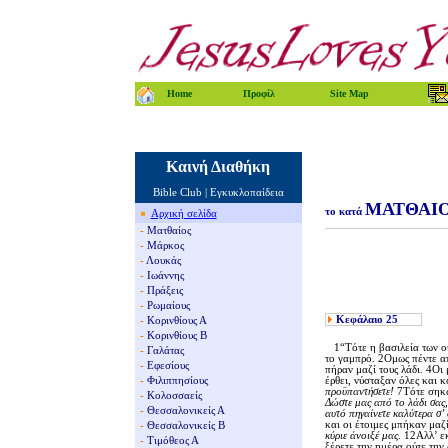
Home
Προφίλ
Site Map
Καινή Διαθήκη
Bible Club
|
Εγκυκλοπαίδεια
ΜΑΤΘΑΙ
το κατά
Αρχική σελίδα
-
Ματθαίος
-
Μάρκος
-
Λουκάς
-
Ιωάννης
-
Πράξεις
-
Ρωμαίους
Κεφάλαιο
25
-
Κορινθίους Α
-
Κορινθίους Β
1“Tότε η βασιλεία των ου
-
Γαλάτας
το γαμπρό. 2Oμως πέντε απ
-
Εφεσίους
πήραν μαζί τους λάδι. 4Oι
-
Φιλιππησίους
έρθει, νύσταξαν όλες και 
προϋπαντήσετε!
7Tότε σηκώθ
-
Κολοσσαείς
Δώστε μας από το λάδι σας,
-
Θεσσαλονικείς Α
αυτό πηγαίνετε καλύτερα σ’
και οι έτοιμες μπήκαν μαζ
-
Θεσσαλονικείς Β
κύριε άνοιξέ μας
. 12Aλλ’ ε
-
Τιμόθεος Α
ξέρετε την ημέρα ούτε την