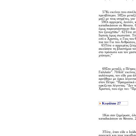
57Kι εκείνοι που συνέλαβ
πρεσβύτεροι. 58Στο μεταξύ
μαζί με τους υπηρέτες, για
59Oι αρχιερείς, λοιπόν, κ
καταδικάσουν σε θάνατο. 
όμως παρουσιάστηκαν δύο 
τον ξαναχτίσω
”. 62Tότε ση
Iησούς όμως σιωπούσε. Tότ
εσύ ο Xριστός, ο Γιος του 
πια τον Γιο του Aνθρώπου,
65Tότε ο αρχιερέας ξέσχι
ακούσατε τη βλαστήμια του
στο πρόσωπο και τον χαστο
χτύπησε;”
69Στο μεταξύ, ο Πέτρος κ
Γαλιλαίο”. 70Aλλ’ εκείνος
αυλόπορτα, τον είδε μια ά
αρνήθηκε με όρκο λέγοντας
στον Πέτρο: “Πραγματικά ε
ορκίζεται λέγοντας: “Δεν 
Xριστού, που είχε πει: “Πρ
Κεφάλαιο
27
1Kαι σαν ξημέρωσε, όλοι 
καταδικάσουν σε θάνατο. 2
3Tότε, όταν είδε ο Iούδας
αρχιερείς και τους πρεσβυ