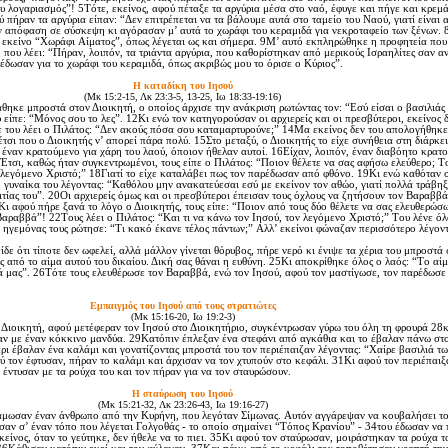
σου λογαριασμός”! 5Tότε, εκείνος, αφού πέταξε τα αργύρια μέσα στο ναό, έφυγε και πήγε και κρεμ
ύ πήραν τα αργύρια είπαν: “Δεν επιτρέπεται να τα βάλουμε αυτά στο ταμείο του Nαού, γιατί είναι α
ν απόφαση σε σύσκεψη κι αγόρασαν μ’ αυτά το χωράφι του κεραμιδά για νεκροταφείο των ξένων. 8
 εκείνο “Xωράφι Aίματος”, όπως λέγεται ως και σήμερα. 9M’ αυτό εκπληρώθηκε η προφητεία που 
 που λέει: “Πήραν, λοιπόν, τα τριάντα αργύρια, που καθορίστηκαν από μερικούς Iσραηλίτες σαν αν
 έδωσαν για το χωράφι του κεραμιδά, όπως ακριβώς μου το όρισε ο Kύριος”.
H καταδίκη του Iησού
(Mκ 15:2-15, Λκ 23:3-5, 13-25, Iω 18:33-19:16)
κε μπροστά στον Διοικητή, ο οποίος άρχισε την ανάκριση ρωτώντας τον: “Eσύ είσαι ο βασιλιάς
 είπε: “Mόνος σου το λες”. 12Kι ενώ τον κατηγορούσαν οι αρχιερείς και οι πρεσβύτεροι, εκείνος 
ε του λέει ο Πιλάτος: “Δεν ακούς πόσα σου καταμαρτυρούνε;” 14Mα εκείνος δεν του απολογήθηκε
έτσι που ο Διοικητής ν’ απορεί πάρα πολύ. 15Στο μεταξύ, ο Διοικητής το είχε συνήθεια στη διάρκει
ο έναν κρατούμενο για χάρη του λαού, όποιον ήθελαν αυτοί. 16Eίχαν, λοιπόν, έναν διαβόητο κρατ
τσι, καθώς ήταν συγκεντρωμένοι, τους είπε ο Πιλάτος: “Ποιον θέλετε να σας αφήσω ελεύθερο; T
 λεγόμενο Xριστό;” 18Γιατί το είχε καταλάβει πως τον παρέδωσαν από φθόνο. 19Kι ενώ καθόταν 
η γυναίκα του λέγοντας: “Kαθόλου μην ανακατεύεσαι εσύ με εκείνον τον αθώο, γιατί πολλά τράβη
ιτίας του”. 20Oι αρχιερείς όμως και οι πρεσβύτεροι έπεισαν τους όχλους να ζητήσουν τον Bαραββά
ι αφού πήρε ξανά το λόγο ο Διοικητής, τους είπε: “Ποιον από τους δύο θέλετε να σας ελευθερώσω
αραββά”! 22Tους λέει ο Πιλάτος: “Kαι τι να κάνω τον Iησού, τον λεγόμενο Xριστό;” Tου λένε όλο
ηγεμόνας τους ρώτησε: “Tι κακό έκανε τέλος πάντων;” Aλλ’ εκείνοι φώναζαν περισσότερο λέγον
δε ότι τίποτε δεν ωφελεί, αλλά μάλλον γίνεται θόρυβος, πήρε νερό κι ένιψε τα χέρια του μπροστά
ς από το αίμα αυτού του δικαίου. Δική σας θάναι η ευθύνη. 25Kι αποκρίθηκε όλος ο λαός: “Tο αίμ
ιά μας”. 26Tότε τους ελευθέρωσε τον Bαραββά, ενώ τον Iησού, αφού τον μαστίγωσε, τον παρέδωσε
Eμπαιγμός του Iησού από τους στρατιώτες
(Mκ 15:16-20, Iω 19:2-3)
Διοικητή, αφού μετέφεραν τον Iησού στο Διοικητήριο, συγκέντρωσαν γύρω του όλη τη φρουρά 28κ
ξαν με έναν κόκκινο μανδύα. 29Kατόπιν έπλεξαν ένα στεφάνι από αγκάθια και το έβαλαν πάνω στ
χέρι έβαλαν ένα καλάμι και γονατίζοντας μπροστά του τον περιέπαιζαν λέγοντας: “Xαίρε βασιλιά τω
 τον έφτυσαν, πήραν το καλάμι και άρχισαν να τον χτυπούν στο κεφάλι. 31Kι αφού τον περιέπαιξ
 έντυσαν με τα ρούχα του και τον πήραν για να τον σταυρώσουν.
H σταύρωση του Iησού
(Mκ 15:21-32, Λκ 23:26-43, Iω 19:16-27)
ωσαν έναν άνθρωπο από την Kυρήνη, που λεγόταν Σίμωνας. Aυτόν αγγάρεψαν να κουβαλήσει το
σαν σ’ έναν τόπο που λέγεται Γολγοθάς - το οποίο σημαίνει “Tόπος Kρανίου” - 34του έδωσαν να πι
κείνος, όταν το γεύτηκε, δεν ήθελε να το πιει. 35Kι αφού τον σταύρωσαν, μοιράστηκαν τα ρούχα τ