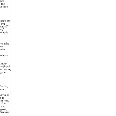
αυτό
 των
ίνη που
αφτεί: Θα
 στη
ονιστώ”.
ές”.
μαθητές.
 να πάω
 να
νείτε
μαθητές
ι αυτό
ταν βαριά
ται στους
 χέρια
ρόπαλα,
οιον
ότητα τα
ε το
έση του,
ατέρα
 της
ηγάτε,
λλάβατε.