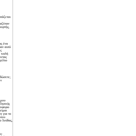
ρτάζεται
μαζόταν
ιορτής,
ας ένα
δαν αυτό
ς
α καλή
οντας
γέλιο
 δώσετε;
ον
 μου
 Iησούς
ηροφορώ
είμαι
ο για το
οίου
ο Iούδας,
ς: