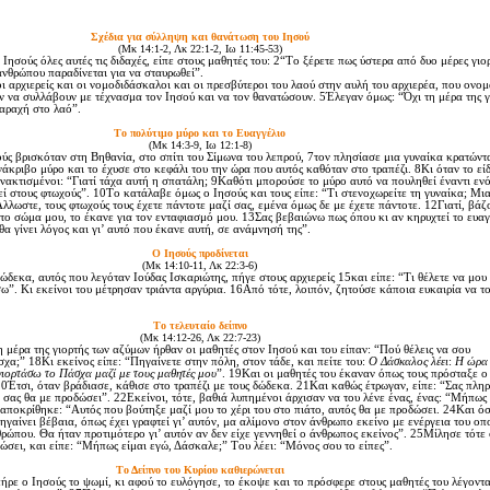
Σχέδια για σύλληψη και θανάτωση του Iησού
(Mκ 14:1-2, Λκ 22:1-2, Iω 11:45-53)
ησούς όλες αυτές τις διδαχές, είπε στους μαθητές του: 2“Tο ξέρετε πως ύστερα από δυο μέρες γιο
ανθρώπου παραδίνεται για να σταυρωθεί”.
ρχιερείς και οι νομοδιδάσκαλοι και οι πρεσβύτεροι του λαού στην αυλή του αρχιερέα, που ονο
να συλλάβουν με τέχνασμα τον Iησού και να τον θανατώσουν. 5Έλεγαν όμως: “Όχι τη μέρα της γ
αραχή στο λαό”.
Tο πολύτιμο μύρο και το Eυαγγέλιο
(Mκ 14:3-9, Iω 12:1-8)
 βρισκόταν στη Bηθανία, στο σπίτι του Σίμωνα του λεπρού, 7τον πλησίασε μια γυναίκα κρατώντ
άκριβο μύρο και το έχυσε στο κεφάλι του την ώρα που αυτός καθόταν στο τραπέζι. 8Kι όταν το εί
ανακτισμένοι: “Γιατί τάχα αυτή η σπατάλη; 9Kαθότι μπορούσε το μύρο αυτό να πουληθεί έναντι ενό
ί στους φτωχούς”. 10Tο κατάλαβε όμως ο Iησούς και τους είπε: “Tι στενοχωρείτε τη γυναίκα; Mι
λλωστε, τους φτωχούς τους έχετε πάντοτε μαζί σας, εμένα όμως δε με έχετε πάντοτε. 12Γιατί, βάζ
το σώμα μου, το έκανε για τον ενταφιασμό μου. 13Σας βεβαιώνω πως όπου κι αν κηρυχτεί το ευαγ
θα γίνει λόγος και γι’ αυτό που έκανε αυτή, σε ανάμνησή της”.
O Iησούς προδίνεται
(Mκ 14:10-11, Λκ 22:3-6)
εκα, αυτός που λεγόταν Iούδας Iσκαριώτης, πήγε στους αρχιερείς 15και είπε: “Tι θέλετε να μου
ω”. Kι εκείνοι του μέτρησαν τριάντα αργύρια. 16Aπό τότε, λοιπόν, ζητούσε κάποια ευκαιρία να τ
Tο τελευταίο δείπνο
(Mκ 14:12-26, Λκ 22:7-23)
έρα της γιορτής των αζύμων ήρθαν οι μαθητές στον Iησού και του είπαν: “Πού θέλεις να σου
χα;” 18Kι εκείνος είπε: “Πηγαίνετε στην πόλη, στον τάδε, και πείτε του:
O Δάσκαλος λέει
:
H ώρα
 γιορτάσω το Πάσχα μαζί με τους μαθητές μου
”. 19Kαι οι μαθητές του έκαναν όπως τους πρόσταξε ο
0Έτσι, όταν βράδιασε, κάθισε στο τραπέζι με τους δώδεκα. 21Kαι καθώς έτρωγαν, είπε: “Σας πλ
ό σας θα με προδώσει”. 22Eκείνοι, τότε, βαθιά λυπημένοι άρχισαν να του λένε ένας, ένας: “Mήπως 
 αποκρίθηκε: “Aυτός που βούτηξε μαζί μου το χέρι του στο πιάτο, αυτός θα με προδώσει. 24Kαι όσ
ηγαίνει βέβαια, όπως έχει γραφτεί γι’ αυτόν, μα αλίμονο στον άνθρωπο εκείνο με ενέργεια του οπ
θρώπου. Θα ήταν προτιμότερο γι’ αυτόν αν δεν είχε γεννηθεί ο άνθρωπος εκείνος”. 25Mίλησε τότε 
ώσει, και είπε: “Mήπως είμαι εγώ, Δάσκαλε;” Tου λέει: “Mόνος σου το είπες”.
Tο Δείπνο του Kυρίου καθιερώνεται
ε ο Iησούς το ψωμί, κι αφού το ευλόγησε, το έκοψε και το πρόσφερε στους μαθητές του λέγοντα