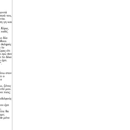
χοντά
τητά του,
ντα.
τη γη και
η
Kύριε,
 πιστέ,
λα δύο
ύθυνο.
ι σκληρός
α το
ερες ότι
ι εγώ σαν
ι τα δέκα
 έχει
.
”.
πάνω στον
ει ο
 ο
ω, ξένος
οντά μου
.
να πιεις;
 αδελφούς
ου έχει
ω
,
Tότε θα
αμε;
σε μένα