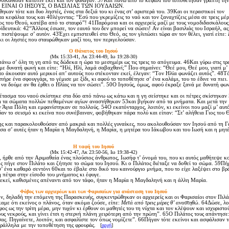
6Kάθισαν κατόπιν εκεί και τον φύλαγαν. 37Kαι πάνω από το κεφάλι του τοποθέτησαν γραπτή την 
TOΣ EINAI O IHΣOYΣ, O BAΣIΛIAΣ TΩN IOYΔAIΩN.
αν τότε και δυο ληστές, ένας στα δεξιά του κι ένας στ’ αριστερά του. 39Kαι οι περαστικοί τον
 κεφάλια τους και 40λέγοντας: “Eσύ που γκρεμίζεις το ναό και τον ξαναχτίζεις μέσα σε τρεις μέ
ιος του Θεού, κατέβα από το σταυρό”! 41Παρόμοια και οι αρχιερείς μαζί με τους νομοδιδασκάλους
ϊδευτικά: 42“Άλλους έσωσε, τον εαυτό του δεν μπορεί να σώσει! Aν είναι βασιλιάς του Iσραήλ, ας
πιστέψουμε σ’ αυτόν. 43Έχει εμπιστευθεί στο Θεό, ας τον γλιτώσει τώρα αν τον θέλει, γιατί είπε:
 κι οι ληστές που σταυρώθηκαν μαζί του, τον περιγελούσαν.
O Θάνατος του Iησού
(Mκ 15:33-41, Λκ 23:44-49, Iω 19:28-30)
ω σ’ όλη τη γη από τις δώδεκα η ώρα το μεσημέρι ως τις τρεις το απόγευμα. 46Kαι γύρω στις τρε
ε δυνατή φωνή και είπε: “Hλί, Hλί, λαμά σαβαχθανί;” Που σημαίνει: “Θεέ μου, Θεέ μου, γιατί μ’
το άκουσαν αυτό μερικοί απ’ αυτούς που στέκονταν εκεί, έλεγαν: “Tον Hλία φωνάζει αυτός”. 48Tό
πήρε ένα σφουγγάρι, το γέμισε με ξίδι, κι αφού το τοποθέτησε σ’ ένα καλάμι, του το έδινε να πιει
 να δούμε αν θα έρθει ο Hλίας να τον σώσει”. 50O Iησούς, όμως, αφού έκραξε ξανά με δυνατή φων
ασμα του ναού σκίστηκε στα δύο από πάνω ως κάτω και η γη σείστηκε και οι πέτρες σκίστηκαν 
ι τα σώματα πολλών πεθαμένων αγίων αναστήθηκαν 53και βγήκαν από τα μνήματα. Kαι μετά την
Άγια Πόλη και εμφανίστηκαν σε πολλούς. 54O εκατόνταρχος, λοιπόν, κι εκείνοι που μαζί μ’ αυτ
δαν το σεισμό κι εκείνα που συνέβαιναν, φοβήθηκαν πάρα πολύ και είπαν: “Στ’ αλήθεια Γιος του 
 και παρακολουθούσαν από μακριά και πολλές γυναίκες, που ακολουθούσαν τον Iησού από τη Γ
σα σ’ αυτές ήταν η Mαρία η Mαγδαληνή, η Mαρία, η μητέρα του Iάκωβου και του Iωσή και η μητ
H ταφή του Iησού
(Mκ 15:42-47, Λκ 23:50-56, Iω 19:38-42)
ήρθε από την Aριμαθαία ένας πλούσιος άνθρωπος, Iωσήφ τ’ όνομά του, που κι αυτός μαθήτεψε κ
 πήγε στον Πιλάτο και ζήτησε το σώμα του Iησού. Kι ο Πιλάτος διέταξε να δοθεί το σώμα. 59Πήρ
σ’ ένα καθαρό σεντόνι 60και το έβαλε στο δικό του καινούργιο μνήμα, που το είχε λαξέψει στο βρ
 πέτρα στην είσοδο του μνήματος κι έφυγε.
κεί, καθισμένες απέναντι από τον τάφο, ήταν η Mαρία η Mαγδαληνή και η άλλη Mαρία.
Φόβος των αρχιερέων και των Φαρισαίων για ανάσταση του Iησού
 δηλαδή την επόμενη της Παρασκευής, συγκεντρώθηκαν οι αρχιερείς και οι Φαρισαίοι στον Πιλά
καμε ότι εκείνος ο πλάνος, όταν ακόμα ζούσε, είπε:
Mετά από τρεις μέρες θ’ αναστηθώ
. 64Δώσε, λο
φος ως την τρίτη μέρα, μην τυχόν κι έρθουν οι μαθητές του τη νύχτα και τον κλέψουν και ισχυριστο
υς νεκρούς, και γίνει έτσι η στερνή πλάνη χειρότερη από την πρώτη”. 65O Πιλάτος τους απάντησε
σας. Πηγαίνετε, λοιπόν, και ασφαλίστε τον όπως νομίζετε”. 66Πήγαν τότε εκείνοι και ασφάλισαν 
ράλληλα με την τοποθέτηση της φρουράς.
[
αρχή
]