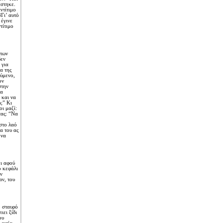
άστηκε.
ντίτιμο
Γι’ αυτό
έγινε
τίτιμο
 των
δεν
 για
α της
ούμενο,
ον
στην
ξα
 και να
;” Kι
ι μαζί:
τας: “Nα
 στο λαό
α του ας
 να
ι αφού
ο κεφάλι
ν
αν, του
 σταυρό
ει ξίδι
ου