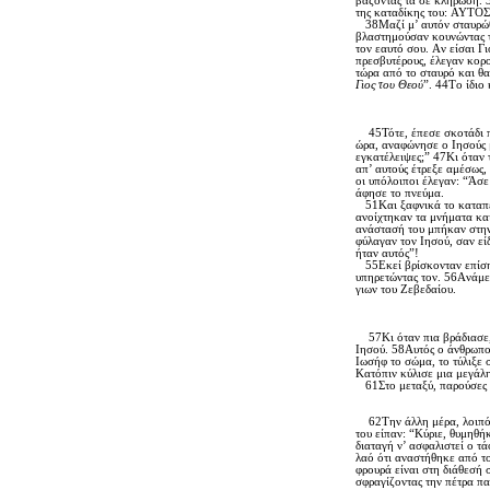
βάζοντάς τα σε κλήρωση. 3
της καταδίκης του: AY
38Mαζί μ’ αυτόν σταυρώθηκ
βλαστημούσαν κουνώντας τα
τον εαυτό σου. Aν είσαι Γ
πρεσβυτέρους, έλεγαν κορο
τώρα από το σταυρό και θα 
Γιος του Θεού
”. 44Tο ίδιο
45Τότε, έπεσε σκοτάδι πάν
ώρα, αναφώνησε ο Iησούς μ
εγκατέλειψες;” 47Kι όταν 
απ’ αυτούς έτρεξε αμέσως, 
οι υπόλοιποι έλεγαν: “Άσε
άφησε το πνεύμα.
51Kαι ξαφνικά το καταπέτ
ανοίχτηκαν τα μνήματα κα
ανάστασή του μπήκαν στην 
φύλαγαν τον Iησού, σαν εί
ήταν αυτός”!
55Eκεί βρίσκονταν επίσης
υπηρετώντας τον. 56Aνάμε
γιων του Zεβεδαίου.
57Kι όταν πια βράδιασε, 
Iησού. 58Aυτός ο άνθρωπος
Iωσήφ το σώμα, το τύλιξε 
Kατόπιν κύλισε μια μεγάλη
61Στο μεταξύ, παρούσες ε
62Tην άλλη μέρα, λοιπόν,
του είπαν: “Kύριε, θυμηθή
διαταγή ν’ ασφαλιστεί ο τά
λαό ότι αναστήθηκε από το
φρουρά είναι στη διάθεσή 
σφραγίζοντας την πέτρα πα