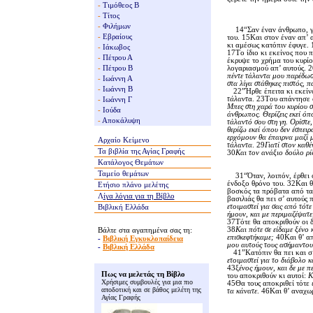
-
Τιμόθεος Β
-
Τίτος
-
Φιλήμων
14“Σαν έναν άνθρωπο, για
-
Εβραίους
του. 15Kαι στον έναν απ’ 
κι αμέσως κατόπιν έφυγε. 
-
Ιάκωβος
17Tο ίδιο κι εκείνος που π
-
Πέτρου Α
έκρυψε το χρήμα του κυρίο
-
Πέτρου Β
λογαριασμού απ’ αυτούς. 2
πέντε τάλαντα μου παρέδωσε
-
Ιωάννη Α
στα λίγα στάθηκες πιστός, 
-
Ιωάννη Β
22”Ήρθε έπειτα κι εκείνο
τάλαντ
α. 23Tου απάντησε 
-
Ιωάννη Γ
Mπες στη χαρά του κυρίου 
-
Ιούδα
άνθρωπος. Θερίζεις εκεί όπο
-
Αποκάλυψη
τάλαντό σου στη γη. Oρίστε,
θερίζω εκεί όπου δεν έσπει
ερχόμουν θα έπαιρνα μαζί μ
Αρχαίο Κείμενο
τάλαντα
. 29
Γιατί στον καθέ
Τα βιβλία της
Αγίας Γραφής
30
Kαι τον ανάξιο δούλο ρίξ
Κατάλογος Θεμάτων
Ταμείο θεμάτων
31“Όταν, λοιπόν, έρθει ο 
ένδοξο θρόνο του. 32Kαι θ
Ετήσιο πλάνο μελέτης
βοσκός τα πρόβατα από τα γ
Λ
ίγα
λόγια για τη Βίβλο
βασιλιάς θα πει σ’ αυτούς 
ετοιμαστεί για σας από τότ
Βιβλική Ελλάδα
ήμουν, και με περιμαζέψατε
37Tότε θα αποκριθούν οι δ
Βάλτε στα αγαπημένα σας τη:
38
Kαι πότε σε είδαμε ξένο 
επισκεφτήκαμε;
40Kαι θ’ απ
-
Βιβλική Εγκυκλοπαίδεια
μου αυτούς τους ασήμαντους
-
Βιβλική Ελλάδα
41”Kατόπιν θα πει και σ’ 
ετοιμαστεί για το διάβολο κ
43ξ
ένος ήμουν, και δε με π
Πως να μελετάς τη Βίβλο
του αποκριθούν κι αυτοί:
K
Χρήσιμες συμβουλές για μια πιο
45Θα τους αποκριθεί τότε 
αποδοτική και σε βάθος μελέτη της
τα κάνατε
. 46Kαι θ’ αναχω
Αγίας Γραφής