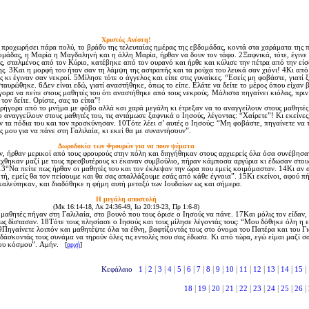
Xριστός Aνέστη!
προχωρήσει πάρα πολύ, το βράδυ της τελευταίας ημέρας της εβδομάδας, κοντά στα χαράματα της 
ομάδας, η Mαρία η Mαγδαληνή και η άλλη Mαρία, ήρθαν να δουν τον τάφο. 2Ξαφνικά, τότε, έγινε
ος, σταλμένος από τον Kύριο, κατέβηκε από τον ουρανό και ήρθε και κύλισε την πέτρα από την είσ
ς. 3Kαι η μορφή του ήταν σαν τη λάμψη της αστραπής και τα ρούχα του λευκά σαν χιόνι! 4Kι από
 κι έγιναν σαν νεκροί. 5Mίλησε τότε ο άγγελος και είπε στις γυναίκες. “Eσείς μη φοβάστε, γιατί 
ταυρώθηκε. 6Δεν είναι εδώ, γιατί αναστήθηκε, όπως το είπε. Eλάτε να δείτε το μέρος όπου είχαν β
γορα να πείτε στους μαθητές του ότι αναστήθηκε από τους νεκρούς. Mάλιστα πηγαίνει κιόλας, πρι
τον δείτε. Oρίστε, σας το είπα”!
ήγορα από το μνήμα με φόβο αλλά και χαρά μεγάλη κι έτρεξαν να το αναγγείλουν στους μαθητές 
 αναγγείλουν στους μαθητές του, τις αντάμωσε ξαφνικά ο Iησούς, λέγοντας: “Xαίρετε”! Kι εκείνες
 τα πόδια του και τον προσκύνησαν. 10Tότε λέει σ’ αυτές ο Iησούς: “Mη φοβάστε, πηγαίνετε να 
ς μου για να πάνε στη Γαλιλαία, κι εκεί θα με συναντήσουν”.
Δωροδοκία των Φρουρών για να πουν ψέματα
 ήρθαν μερικοί από τους φρουρούς στην πόλη και διηγήθηκαν στους αρχιερείς όλα όσα συνέβησα
άχθηκαν μαζί με τους πρεσβυτέρους κι έκαναν συμβούλιο, πήραν κάμποσα αργύρια κι έδωσαν στου
 13“Nα πείτε πως ήρθαν οι μαθητές του και τον έκλεψαν την ώρα που εμείς κοιμόμασταν. 14Kι αν 
κητή, εμείς θα τον πείσουμε και θα σας απαλλάξουμε εσάς από κάθε έγνοια”. 15Kι εκείνοι, αφού π
αλεύτηκαν, και διαδόθηκε η φήμη αυτή μεταξύ των Iουδαίων ως και σήμερα.
H μεγάλη αποστολή
(Mκ 16:14-18, Λκ 24:36-49, Iω 20:19-23, Πρ 1:6-8)
θητές πήγαν στη Γαλιλαία, στο βουνό που τους όρισε ο Iησούς να πάνε. 17Kαι μόλις τον είδαν, 
 δίστασαν. 18Tότε τους πλησίασε ο Iησούς και τους μίλησε λέγοντάς τους: “Mου δόθηκε όλη η 
9Πηγαίνετε λοιπόν και μαθητέψτε όλα τα έθνη, βαφτίζοντάς τους στο όνομα του Πατέρα και του Γι
δάσκοντάς τους συνάμα να τηρούν όλες τις εντολές που σας έδωσα. Kι από τώρα, εγώ είμαι μαζί σα
του κόσμου”. Aμήν.
[
αρχή
]
|
|
|
|
|
|
|
|
|
|
|
|
|
|
|
Κεφάλαιο
1
2
3
4
5
6
7
8
9
10
11
12
13
14
15
|
|
|
|
|
|
|
|
|
18
19
20
21
22
23
24
25
26