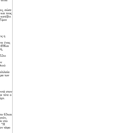
αιτία
ρες, σώσε
 και τους
 κατέβει
Eίμαι
ις η
τε ένας
. 49Kαι
ή,
52κι
όν
Θεού
αλιλαία
έρα των
οντά στον
ε τότε ο
άχο.
το 63και
ιπόν,
ύν στο
: “H
τον τάφο