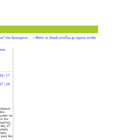
ιας" στα Αγαπημένα
Βάλτε το JesusLovesYou.gr αρχική σελίδα
onts
|
16
17
|
27
28
ντήσουν
 δεν
ργούσε να
να τον
λωμένες:
σας. Γι’
μπρός
ύριε,
γιατί δεν