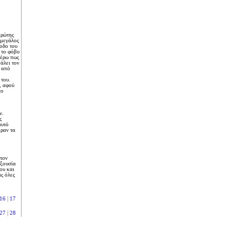
πρώτης
 μεγάλος
οδο του
 το φόβο
ξέρω πως
άλει τον
ν από
του.
, αφού
το
ν.
ς
αυτό
ήραν τα
τον
εξουσία
ου και
ς όλες
|
16
17
|
27
28