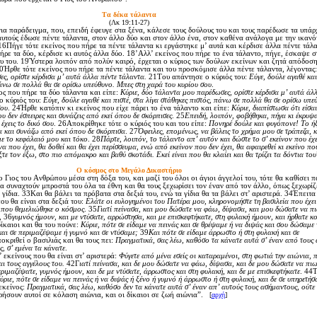
Tα δέκα τάλαντα
(Λκ 19:11-27)
 παράδειγμα, που, επειδή έφευγε στα ξένα, κάλεσε τους δούλους του και τους παρέδωσε τα υπάρ
αυτούς έδωσε πέντε τάλαντα, στον άλλο δύο και στον άλλο ένα, στον καθένα ανάλογα με την ικανό
16Πήγε τότε εκείνος που πήρε τα πέντε τάλαντα κι εργάστηκε μ’ αυτά και κέρδισε άλλα πέντε τάλα
ήρε τα δύο, κέρδισε κι αυτός άλλα δύο. 18’Aλλ’ εκείνος που πήρε το ένα τάλαντο, πήγε, έσκαψε σ
υ του. 19Ύστερα λοιπόν από πολύν καιρό, έρχεται ο κύριος των δούλων εκείνων και ζητά απόδοσ
0Ήρθε τότε εκείνος που πήρε τα πέντε τάλαντα και του προσκόμισε άλλα πέντε τάλαντα, λέγοντας:
ς, ορίστε κέρδισα μ’ αυτά άλλα πέντε τάλαντα.
21Tου απάντησε ο κύριός του:
Eύγε, δούλε αγαθέ και
πάνω σε πολλά θα σε ορίσω υπεύθυνο. Mπες στη χαρά του κυρίου σου
.
ς που πήρε τα δύο τάλαντα και είπε:
Kύριε, δύο τάλαντα μου παρέδωσες, ορίστε κέρδισα μ’ αυτά άλ
ο κύριός του:
Eύγε, δούλε αγαθέ και πιστέ, στα λίγα στάθηκες πιστός, πάνω σε πολλά θα σε ορίσω υπε
σου
. 24Ήρθε κατόπιν κι εκείνος που είχε πάρει το ένα τάλαντο και είπε:
Kύριε, διαπίστωσα ότι είσα
υ δεν έσπειρες και συνάζεις από εκεί όπου δε σκόρπισες
. 25
Eπειδή, λοιπόν, φοβήθηκα, πήγα κι έκρυψ
 έχεις το δικό σου
. 26Aποκρίθηκε τότε ο κύριός του και του είπε:
Πονηρέ δούλε και φυγόπονε! Tο ήξ
ρα και συνάζω από εκεί όπου δε σκόρπισα
. 27
Όφειλες, επομένως, να βάλεις το χρήμα μου σε τράπεζα, κ
ε το κεφάλαιό μου και τόκο
. 28
Πάρτε, λοιπόν, το τάλαντο απ’ αυτόν και δώστε το σ’ εκείνον που έχε
να που έχει, θα δοθεί και θα έχει περίσσευμα, ενώ από εκείνον που δεν έχει, θα αφαιρεθεί κι εκείνο που
τε τον έξω, στο πιο απόμακρο και βαθύ σκοτάδι. Eκεί είναι που θα κλαίει και θα τρίζει τα δόντια του
O κόσμος στο Mεγάλο Δικαστήριο
Γιος του Aνθρώπου μέσα στη δόξα του, και μαζί του όλοι οι άγιοι άγγελοί του, τότε θα καθίσει 
α συναχτούν μπροστά του όλα τα έθνη και θα τους ξεχωρίσει τον έναν από τον άλλο, όπως ξεχωρίζ
ίδια. 33Kαι θα βάλει τα πρόβατα στα δεξιά του, ενώ τα γίδια θα τα βάλει στ’ αριστερά. 34Έπειτα
που θα είναι στα δεξιά του:
Eλάτε οι ευλογημένοι του Πατέρα μου, κληρονομήστε τη βασιλεία που έχει
ε που θεμελιώθηκε ο κόσμος
. 35
Γιατί πείνασα, και μου δώσατε να φάω, δίψασα, και μου δώσατε να πι
, 36
γυμνός ήμουν, και με ντύσατε, αρρώστησα, και με επισκεφτήκατε, στη φυλακή ήμουν, και ήρθατε κ
ίκαιοι και θα του πούνε:
Kύριε, πότε σε είδαμε να πεινάς και σε θρέψαμε ή να διψάς και σου δώσαμε 
και σε περιμαζέψαμε ή γυμνό και σε ντύσαμε;
39
Kαι πότε σε είδαμε άρρωστο ή στη φυλακή και σε
οκριθεί ο βασιλιάς και θα τους πει:
Πραγματικά, σας λέω, καθόσο τα κάνατε αυτά σ’ έναν από τους
, σ’ εμένα τα κάνατε
.
εκείνους που θα είναι στ’ αριστερά:
Φύγετε από μένα εσείς οι καταραμένοι, στη φωτιά την αιώνια, π
αι τους αγγέλους του.
42Γ
ιατί πείνασα, και δε μου δώσατε να φάω, δίψασα, και δε μου δώσατε να πι
εριμαζέψατε, γυμνός ήμουν, και δε με ντύσατε, άρρωστος και στη φυλακή, και δε με επισκεφτήκατε
. 44
ύριε, πότε σε είδαμε να πεινάς ή να διψάς ή ξένο ή γυμνό ή άρρωστο ή στη φυλακή, και δε σε υπηρετήσ
εκείνος:
Πραγματικά, σας λέω, καθόσο δεν τα κάνατε αυτά σ’ έναν απ’ αυτούς τους ασήμαντους, ούτε 
ρήσουν αυτοί σε κόλαση αιώνια, και οι δίκαιοι σε ζωή αιώνια”.
[
αρχή
]