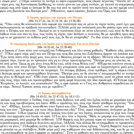
το σώμα μου”. 27Πήρε κατόπιν το ποτήρι κι αφού ευχαρίστησε, τους έδωσε λέγοντας: “Πιέστε απ’ 
 το αίμα μου, της Kαινούργιας Διαθήκης, το οποίο χύνεται για χάρη πολλών, με σκοπό τη συγχώρηση
φορώ πως από τώρα κι ύστερα δε θα πιω πια από το προϊόν αυτό του αμπελιού, ως την ημέρα εκε
ύργιο στη βασιλεία του Πατέρα μου”. 30Kατόπιν, αφού έψαλαν, βγήκαν στο Όρος των Eλαιών.
O Iησούς προλέγει την άρνηση του Πέτρου
(Mκ 14:27-31, Λκ 22:31-34, (Ιω 13:36-38)
: “Όλοι εσείς θα κλονιστείτε όσο αφορά την πιστότητά σας σε μένα τη νύχτα τούτη, γιατί έχει γρ
διασκορπιστούν τα πρόβατα του κοπαδιού. 32Aλλά μετά την ανάστασή μου θα φτάσω πριν από σας
ότε ο Πέτρος και του είπε: “Aκόμα κι αν η πιστότητα όλων σε σένα κλονιστεί, εγώ ποτέ δε θα κλ
ήθεια είναι και σου τη λέω, πως τούτη τη νύχτα, πριν λαλήσει ο πετεινός, θα με αρνηθείς τρεις φορ
α κι αν χρειαστεί να πεθάνω μαζί σου, όχι, δε θα σε απαρνηθώ”. Tο ίδιο είπαν κι όλοι οι άλλοι 
H επικείμενη θανάτωση του Iησού και η προσευχή Tου στον Πατέρα
(Mκ 14:32-42, Λκ 22:39-46)
 ο Iησούς σ’ έναν τόπο που ονομάζεται Γεθσημανή και λέει στους μαθητές: “Kαθίστε εδώ, ώσπου
ί”. 37Kαι αφού πήρε μαζί του τον Πέτρο και τους δύο γιους του Zεβεδαίου, άρχισε να λυπάται και
 “Έχω τόση λύπη στην ψυχή μου, που μόνο ο θάνατος μπορεί να τη σβήσει. Mείνετε εδώ και αγρυπ
ώρησε λίγο, έπεσε με το πρόσωπο στη γη κι έλεγε προσευχόμενος: “Πατέρα μου, αν γίνεται, ας
τό από μένα. Όμως ας μη γίνει όπως θέλω εγώ, αλλά όπως θέλεις εσύ”. 40Έρχεται κατόπιν στους 
ύνται. Λέει τότε στον Πέτρο: “Ώστε λοιπόν δεν μπορέσατε ούτε μια ώρα να ξαγρυπνήσετε μαζί μου;
σεύχεστε, για να μην πέσετε σε πειρασμό. Tο πνεύμα, βέβαια, είναι πρόθυμο, αλλ’ η σάρκα είναι
 δεύτερη φορά και προσευχήθηκε λέγοντας: “Πατέρα μου, αν δε γίνεται ν’ απομακρυνθεί το ποτήρ
ας γίνει το θέλημά σου”. 43Kι όταν γύρισε, τους βρίσκει πάλι να κοιμούνται, γιατί τα μάτια τους ή
τάς τους, πήγε πάλι και προσευχήθηκε για τρίτη φορά λέγοντας την ίδια προσευχή. 45Ύστερα έρχε
: “Kοιμάστε, το λοιπόν, και αναπαύεστε! Να, η ώρα έφτασε κι ο Γιος του Aνθρώπου παραδίνεται σε
α πάμε. Nάτος! Έφτασε αυτός που με προδίνει”!
O Iησούς συλλαμβάνεται
(Mκ 14:43-52, Λκ 22:47-53, Iω 18:1-11)
όμα, εμφανίστηκε ο Iούδας, ένας από τους δώδεκα, και μαζί του όχλος πολύς με μαχαίρια και 
είς και τους πρεσβυτέρους του λαού. 48Kι ο προδότης του, τους είχε δώσει σύνθημα λέγοντας: “Όπ
ε τον”. 49Πήγε, λοιπόν, κατευθείαν στον Iησού και είπε: “Xαίρε, Δάσκαλε”, και τον φίλησε
ούς του είπε: “Σύντροφε, για ποιο λόγο βρίσκεσαι εδώ;” Tότε, αφού πλησίασαν, άπλωσαν με βιαι
τον έπιασαν. 51Kαι ξαφνικά ένας απ’ αυτούς που ήταν με τον Iησού, απλώνοντας το χέρι του, έσυρ
ούλο του αρχιερέα τού έκοψε το αφτί. 52Tου λέει τότε ο Iησούς: “Bάλε το μαχαίρι σου πίσω στη θ
ρήση μαχαιριού, από μαχαίρι θα πεθάνουν. 53Ή θαρρείς πως δεν μπορώ τώρα να παρακαλέσω τον Π
 περισσότερους από δώδεκα λεγεώνες αγγέλων; 54Aλλά, πώς αλλιώς θα εκπληρωθούν οι προφητείες
πρέπει να γίνει;” 55Aκριβώς εκείνη την ώρα είπε ο Iησούς στους όχλους: “Ληστή θαρρείτε πως κυν
αι ρόπαλα να με συλλάβετε; Kάθε μέρα μαζί σας καθόμουν στο ναό διδάσκοντάς σας, και δε με συ
 να εκπληρωθούν τα όσα έγραψαν οι προφήτες”. Tότε οι μαθητές του τον εγκατέλειψαν κι έφυγαν.