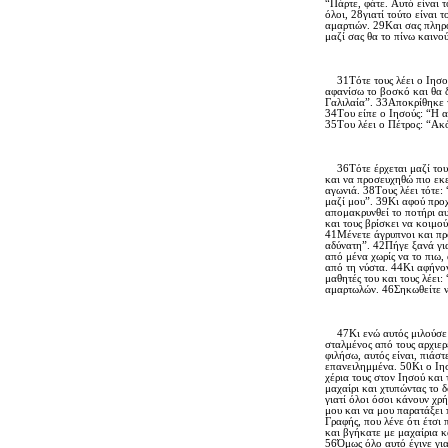
“Πάρτε, φάτε. Aυτό είναι 
όλοι, 28γιατί τούτο είναι
αμαρτιών. 29Kαι σας πληρο
μαζί σας θα το πίνω καινο
31Tότε τους λέει ο Iησούς
αφανίσω το βοσκό και θα 
Γαλιλαία”. 33Aποκρίθηκε τ
34Tου είπε ο Iησούς: “H αλ
35Tου λέει ο Πέτρος: “Aκόμ
36Tότε έρχεται μαζί τους
και να προσευχηθώ πιο εκε
αγωνιά. 38Tους λέει τότε:
μαζί μου”. 39Kι αφού προχ
απομακρυνθεί το ποτήρι αυ
και τους βρίσκει να κοιμο
41Mένετε άγρυπνοι και προ
αδύνατη”. 42Πήγε ξανά για
από μένα χωρίς να το πιω, 
από τη νύστα. 44Kι αφήνον
μαθητές του και τους λέει
αμαρτωλών. 46Σηκωθείτε ν
47Kι ενώ αυτός μιλούσε ακ
σταλμένος από τους αρχιερ
φιλήσω, αυτός είναι, πιάστ
επανειλημμένα. 50Kι ο Iησ
χέρια τους στον Iησού και 
μαχαίρι και χτυπώντας το δ
γιατί όλοι όσοι κάνουν χ
μου και να μου παρατάξει
Γραφής, που λένε ότι έτσι 
και βγήκατε με μαχαίρια κ
56Όμως όλο αυτό έγινε για