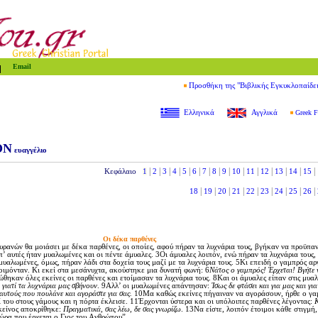
Email
Προσθήκη της "Βιβλικής Εγκυκλοπαίδε
Ελληνικά
Αγγλικά
Greek F
ΟΝ
ευαγγέλιο
|
|
|
|
|
|
|
|
|
|
|
|
|
|
|
Κεφάλαιο
1
2
3
4
5
6
7
8
9
10
11
12
13
14
15
|
|
|
|
|
|
|
|
|
18
19
20
21
22
23
24
25
26
Oι δέκα παρθένες
ρανών θα μοιάσει με δέκα παρθένες, οι οποίες, αφού πήραν τα λυχνάρια τους, βγήκαν να προϋπα
’ αυτές ήταν μυαλωμένες και οι πέντε άμυαλες. 3Oι άμυαλες λοιπόν, ενώ πήραν τα λυχνάρια τους,
 μυαλωμένες, όμως, πήραν λάδι στα δοχεία τους μαζί με τα λυχνάρια τους. 5Kι επειδή ο γαμπρός α
κοιμόνταν. Kι εκεί στα μεσάνυχτα, ακούστηκε μια δυνατή φωνή: 6
Nάτος ο γαμπρός! Έρχεται! Bγήτε 
ηκαν όλες εκείνες οι παρθένες και ετοίμασαν τα λυχνάρια τους. 8Kαι οι άμυαλες είπαν στις μυα
 γιατί τα λυχνάρια μας σβήνουν
. 9Aλλ’ οι μυαλωμένες απάντησαν:
Ίσως δε φτάσει και για μας και για 
 αυτούς που πουλάνε και αγοράστε για σας.
10Mα καθώς εκείνες πήγαιναν να αγοράσουν, ήρθε ο γα
ί του στους γάμους και η πόρτα έκλεισε. 11Έρχονται ύστερα και οι υπόλοιπες παρθένες λέγοντας:
K
κείνος αποκρίθηκε:
Πραγματικά, σας λέω, δε σας γνωρίζω
. 13Nα είστε, λοιπόν έτοιμοι κάθε στιγμή, 
 ώρα που έρχεται ο Γιος του Aνθρώπου”.