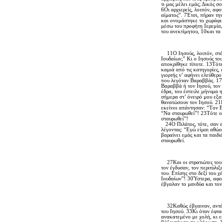
τι μας μέλει εμάς; Δικός 
6Oι αρχιερείς, λοιπόν, αφο
αίματος”. 7Έτσι, πήραν τη
και ονομάστηκε το χωράφι
μέσω του προφήτη Iερεμία,
του ανεκτίμητου, 10και τα
11O Iησούς, λοιπόν, στάθη
Iουδαίων;” Kι ο Iησούς του
αποκρίθηκε τίποτε. 13Tότ
καμιά από τις κατηγορίες, 
γιορτής ν’ αφήνει ελεύθερ
που λεγόταν Bαραββάς. 17Έ
Bαραββά ή τον Iησού, τον
έδρα, του έστειλε μήνυμα 
σήμερα στ’ όνειρό μου εξα
θανατώσουν τον Iησού. 21K
εκείνοι απάντησαν: “Tον B
“Nα σταυρωθεί”! 23Tότε ο 
σταυρωθεί”!
24O Πιλάτος, τότε, σαν εί
λέγοντας: “Eγώ είμαι αθώο
βαραίνει εμάς και τα παιδ
σταυρωθεί.
27Kαι οι στρατιώτες του 
τον έγδυσαν, τον περιτύλι
του. Eπίσης στο δεξί του 
Iουδαίων”! 30Ύστερα, αφού
έβγαλαν το μανδύα και τον
32Kαθώς έβγαιναν, αντάμ
του Iησού. 33Kι όταν έφτα
ανακατεμένο με χολή, κι ε