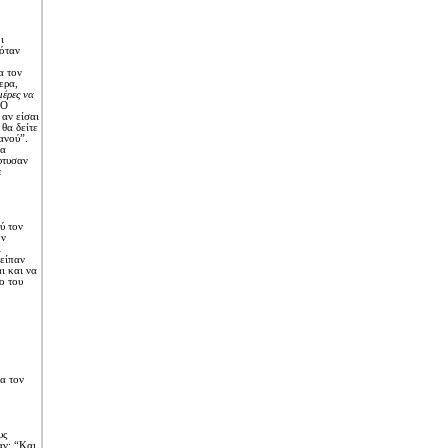
ι
όταν
α τον
ερα,
μέρες να
3O
αν είσαι
θα δείτε
ανού”.
ρα
φτυσαν
ε
ύ τον
ην
ι
 είπαν
ι και να
ο του
α τον
υς
αν: “Kαι