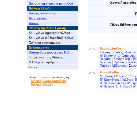
Χρονική περίοδος
Προσωπική γνωριμία με το Θεό
Βιβλική Ελλάδα
Πόλεις, τοποθεσίες
Τ
Φωτογραφίες
Χάρτες
Τίτλος βιβλίου στ
Μελέτη της Αγίας Γραφής
Σε 1 χρόνο (ημερήσιο πλάνο)
Σε 1 χρόνο (εβδομαδιαίο πλάνο)
Χρήσιμα προγράμματα
Ενδιαφέροντα
[
]
Παλαιά Διαθήκη
Γένεση
|
Έξοδος
|
Λευιτικ
Ποιητικές μεταφορές της Κ.Δ.
Α’ Σαμουήλ
|
Β’ Σαμουήλ
|
Το Σύμβολο της Πίστεως
Νεεμίας
|
Εσθήρ
|
Ιώβ
|
Ψα
Η Ελληνική αρίθμηση
Ιερεμίας
|
Θρήνοι
|
Ιεζεκιή
Ναούμ
|
Αββακούμ
|
Σοφο
Links
[
]
Καινή Διαθήκη
Ματθαίος
|
Μάρκος
|
Λουκ
Βάλτε στα αγαπημένα σας τη:
Β’ Κορινθίους
|
Γαλάτας
|
Ε
-
Βιβλική Εγκυκλοπαίδεια
Β’ Θεσσαλονικείς
|
Α’ Τιμ
-
Βιβλική Ελλάδα
Α’ Πέτρου
|
Β’ Πέτρου
|
Α’