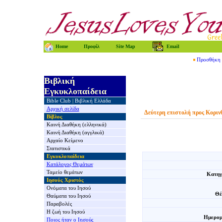
Home
Προφίλ
Site Map
Email
Προσθήκη τ
Βιβλική
Εγκυκλοπαίδεια
Bible Club
|
Βιβλική Ελλάδα
Αρχική σελίδα
Δεύτερη επιστολή προς Κοριν
Βίβλος
Καινή Διαθήκη
(ελληνικά)
Καινή Διαθήκη
(αγγλικά)
Αρχαίο Κείμενο
Στατιστικά
Εγκυκλοπαίδεια
Κατάλογος Θεμάτων
Ταμείο θεμάτων
Κατηγ
Ιησούς Χριστός
Ονόματα του Ιησού
Θέ
Θαύματα του Ιησού
Παραβολές
Η ζωή του Ιησού
Ημερομ
Ποιος ήταν ο Ιησούς